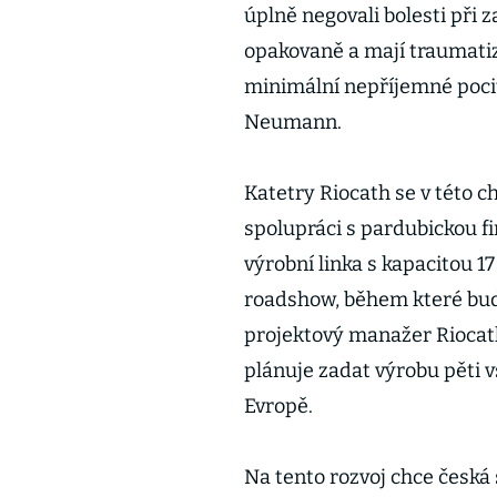
úplně negovali bolesti při z
opakovaně a mají traumatiz
minimální nepříjemné pocity
Neumann.
Katetry Riocath se v této c
spolupráci s pardubickou 
výrobní linka s kapacitou 1
roadshow, během které bud
projektový manažer Riocat
plánuje zadat výrobu pěti v
Evropě.
Na tento rozvoj chce česká 