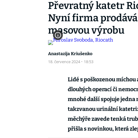
Převratný katetr Ri
Nyní firma prodává 
masovou výrobu
Anastazija Kriušenko
18. července 2024
·
18:53
Lidé s poškozenou míchou a
dlouhých operací či nemoc
mnohé další spojuje jedna
takzvanou urinální katetri
měchýře zavede tenká trubi
přišla s novinkou, která zl