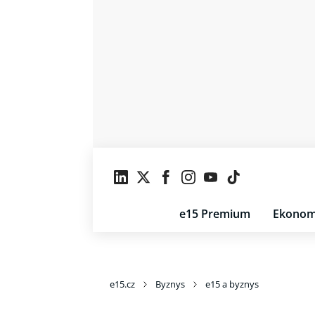
e15 Premium
Ekonom
e15.cz
Byznys
e15 a byznys