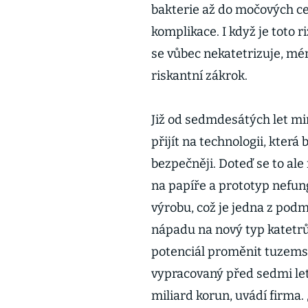
bakterie až do močových ce
komplikace. I když je toto r
se vůbec nekatetrizuje, mén
riskantní zákrok.
Již od sedmdesátých let min
přijít na technologii, která
bezpečněji. Doteď se to al
na papíře a prototyp nefun
výrobu, což je jedna z pod
nápadu na nový typ katetrů
potenciál proměnit tuzems
vypracovaný před sedmi let
miliard korun, uvádí firma.