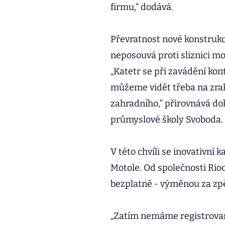
firmu,“ dodává.
Převratnost nové konstrukc
neposouvá proti sliznici moč
„Katetr se při zavádění kon
můžeme vidět třeba na zra
zahradního,“ přirovnává do
průmyslové školy Svoboda.
V této chvíli se inovativní 
Motole. Od společnosti Rio
bezplatně - výměnou za zpě
„Zatím nemáme registrovan