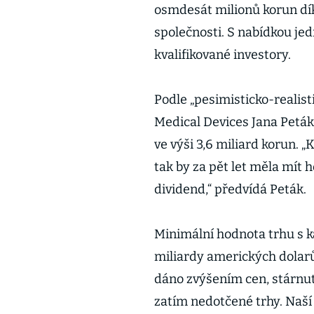
osmdesát milionů korun díky
společnosti. S nabídkou jed
kvalifikované investory.
Podle „pesimisticko-realis
Medical Devices Jana Petáka
ve výši 3,6 miliard korun. „
tak by za pět let měla mít
dividend,“ předvídá Peták.
Minimální hodnota trhu s k
miliardy amerických dolarů 
dáno zvýšením cen, stárnut
zatím nedotčené trhy. Naší