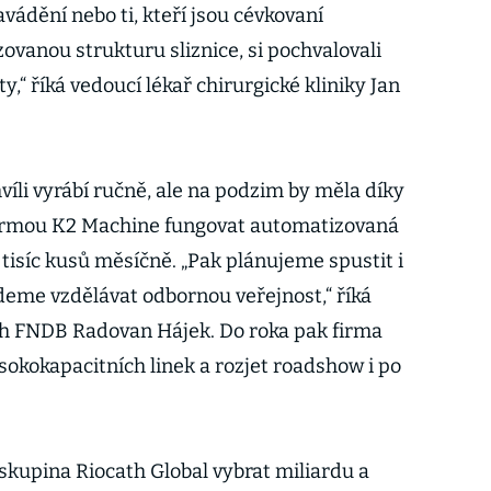
avádění nebo ti, kteří jsou cévkovaní
ovanou strukturu sliznice, si pochvalovali
,“ říká vedoucí lékař chirurgické kliniky Jan
hvíli vyrábí ručně, ale na podzim by měla díky
firmou K2 Machine fungovat automatizovaná
7 tisíc kusů měsíčně. „Pak plánujeme spustit i
eme vzdělávat odbornou veřejnost,“ říká
h FNDB Radovan Hájek. Do roka pak firma
sokokapacitních linek a rozjet roadshow i po
skupina Riocath Global vybrat miliardu a