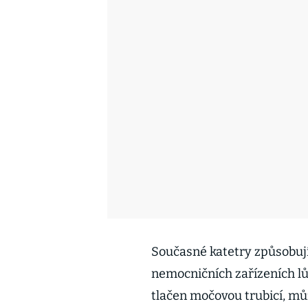
Současné katetry způsobují 
nemocničních zařízeních lůž
tlačen močovou trubicí, může