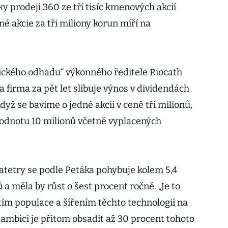
 prodeji 360 ze tří tisíc kmenových akcií
né akcie za tři miliony korun míří na
tického odhadu“ výkonného ředitele Riocath
 firma za pět let slibuje výnos v dividendách
Když se bavíme o jedné akcii v ceně tří milionů,
 hodnotu 10 milionů včetně vyplacených
atetry se podle Petáka pohybuje kolem 5,4
a měla by růst o šest procent ročně. „Je to
ím populace a šířením těchto technologií na
 ambicí je přitom obsadit až 30 procent tohoto