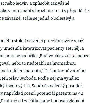
st nebo ledvin, a způsobit tak vážné
iziko v porovnání s hrozbou smrti v případě, že
ě závažné, stále se jedná o bolestivý a
ulého století se vědci po celém světě snaží
 by umožnila katetrizovat pacienty šetrněji a
e nikomu nepodařilo. „Buď vynález zůstal pouze
goval, nebo to nedotáhli na hromadnou
mínek udělení patentu,“ říká autor původního
 Miroslav Svoboda. Podle něj má vynález
ký i světový trh. Soudně znalecký posudek
y například ocenil potenciál patentu na 42
 „Proto už od začátku jsme budovali globální