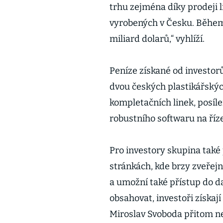
trhu zejména díky prodeji l
vyrobených v Česku. Během 
miliard dolarů,“ vyhlíží.
Peníze získané od investorů
dvou českých plastikářských
kompletačních linek, posíle
robustního softwaru na říz
Pro investory skupina také 
stránkách, kde brzy zveřejn
a umožní také přístup do d
obsahovat, investoři získaj
Miroslav Svoboda přitom nej