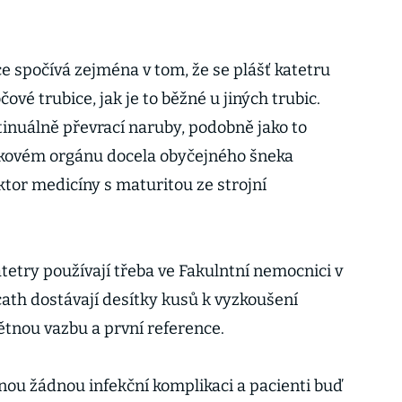
e spočívá zejména v tom, že se plášť katetru
ové trubice, jak je to běžné u jiných trubic.
tinuálně převrací naruby, podobně jako to
kovém orgánu docela obyčejného šneka
ktor medicíny s maturitou ze strojní
katetry používají třeba ve Fakulntní nemocnici v
cath dostávají desítky kusů k vyzkoušení
tnou vazbu a první reference.
ou žádnou infekční komplikaci a pacienti buď