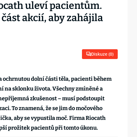
ocath uleví pacientům.
část akcií, aby zahájila
Diskuze (
0
)
 ochrnutou dolní části těla, pacienti během
ní na sklonku života. Všechny zmíněné a
 nepříjemná zkušenost – musí podstoupit
zaci. To znamená, že se jim do močového
čka, aby se vypustila moč. Firma Riocath
epší prožitek pacientů při tomto úkonu.