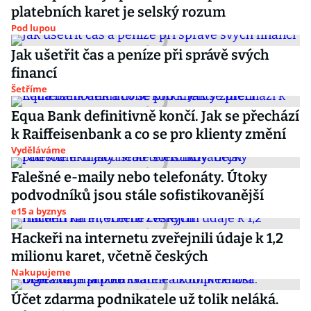
platebních karet je selský rozum
Pod lupou
Jak ušetřit čas a peníze při správě svých
financí
Šetříme
Equa Bank definitivně končí. Jak se přechází
k Raiffeisenbank a co se pro klienty změní
Vyděláváme
Falešné e-maily nebo telefonáty. Útoky
podvodníků jsou stále sofistikovanější
e15 a byznys
Hackeři na internetu zveřejnili údaje k 1,2
milionu karet, včetně českých
Nakupujeme
Účet zdarma podnikatele už tolik neláká.