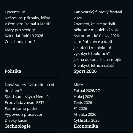
Epicentrum
Karlovarský filmový festival
Neštovice: příznaky, léčba
2026
V čem jezdí Yamal a Mesii?
Znamení, že jste potkali
Kvízy pro seniory
někoho z minulého života
Kalendář úplňků 2026
Astronomické úkazy 2026:
Co je bodycount?
zatmění slunce a další
Jak obléci miminko při
vysokých teplotách?
Jak na dokonalé letní mojito
6 lehkých letních salátů
Politika
Sport 2026
Nová superdávka: kdo na ní
MMA
dosáhne?
Fotbal 2026/27
Sjezd sudetských Němců
Hokej 2026
Proč vláda zavádí EET?
Tenis 2026
Padni komu padni
F1 2026
Výpověď z práce vzor
Atletika 2026
Divoký kačer
Cyklistika 2026
Technologie
Ekonomika