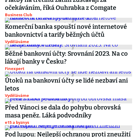
očekáváním, říká Ouhrabka z Comgate
Business Club
Komerční banka spouští nové internetové
bankovnictví a tarify běžných účtů
Vyděláváme
Běžné bankovní účty: Srovnání 2023. Na co
lákají banky v Česku?
Finexpert
Útoků na bankovní účty se lidé nezbaví ani
letos
Vyděláváme
Před Vánoci se dala do pohybu obrovská
masa peněz. Láká podvodníky
e15 a byznys
Pod lupou: Nejlepší ochranou proti zneužití