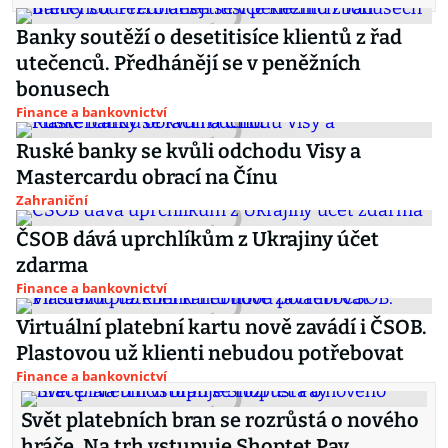
Banky soutěží o desetitisíce klientů z řad
utečenců. Předhánějí se v peněžních
bonusech
Finance a bankovnictví
Ruské banky se kvůli odchodu Visy a
Mastercardu obrací na Čínu
Zahraniční
ČSOB dává uprchlíkům z Ukrajiny účet
zdarma
Finance a bankovnictví
Virtuální platební kartu nově zavádí i ČSOB.
Plastovou už klienti nebudou potřebovat
Finance a bankovnictví
Svět platebních bran se rozrůstá o nového
hráče. Na trh vstupuje Shoptet Pay