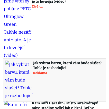
je to levnější (video)
Živě.cz
Jak vybrat barvu, která vám bude slušet?
Tohle je rozhodující
Reklama
Kam míří Haraslín? Místo mrakodrapů
oázy, stadion velký jak v Plzni. Byl by