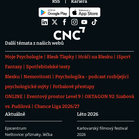
RSS
Kariéra
Další témata z našich webů
Moje Psychologie
Blesk Tlapky
Hráči na Blesku
iSport
Fantasy
Spotřebitelské testy
Blesku
Nemovitosti
Psychologika - podcast rozbíjející
psychologické mýty
Fotbalové přestupy
ONLINE
Eventový prostor Level 9
OKTAGON 92: Szabová
vs. Pudilová
Chance Liga 2026/27
Aktuálně
Léto 2026
Epicentrum
Karlovarský filmový festival
Neštovice: příznaky, léčba
2026