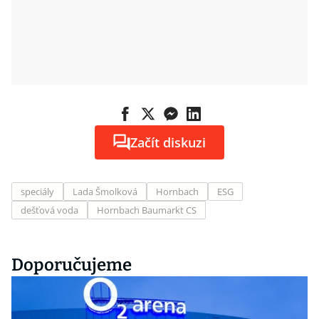
Začít diskuzi
speciály
Lada Šmolková
Hornbach
ESG
dešťová voda
Hornbach Baumarkt CS
Doporučujeme