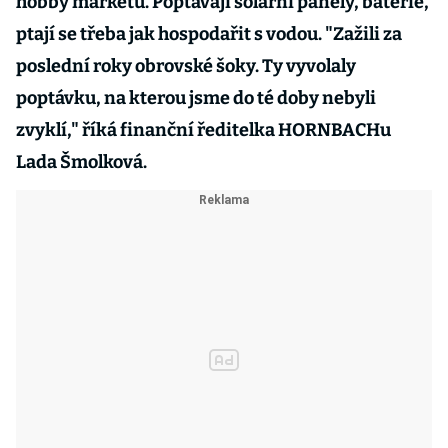
hobby marketů. Poptávají solární panely, baterie,
ptají se třeba jak hospodařit s vodou. "Zažili za
poslední roky obrovské šoky. Ty vyvolaly
poptávku, na kterou jsme do té doby nebyli
zvyklí," říká finanční ředitelka HORNBACHu
Lada Šmolková.