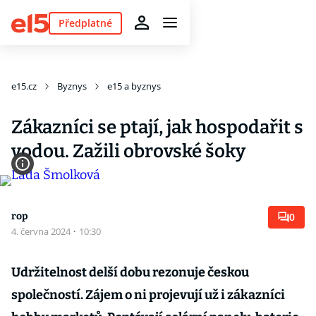
Předplatné
e15.cz
Byznys
e15 a byznys
Zákazníci se ptají, jak hospodařit s
vodou. Zažili obrovské šoky
rop
0
4. června 2024
·
10:30
Udržitelnost delší dobu rezonuje českou
společností. Zájem o ni projevují už i zákazníci