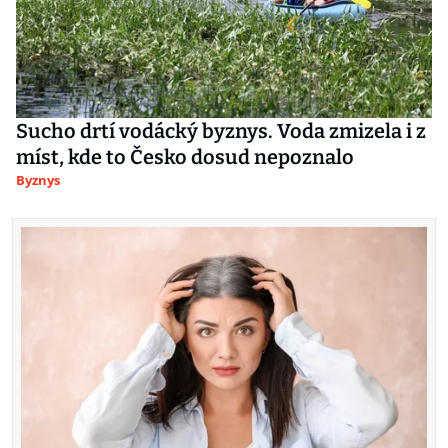
Sucho drtí vodácký byznys. Voda zmizela i z
míst, kde to Česko dosud nepoznalo
Byznys