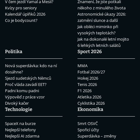
V čem jezdí Yamal a Mesii?
Znamení, že jste potkali
Kvízy pro seniory
někoho z minulého života
Kalendář úplňků 2026
Astronomické úkazy 2026:
Co je bodycount?
zatmění slunce a další
Jak obléci miminko při
vysokých teplotách?
Jak na dokonalé letní mojito
6 lehkých letních salátů
Politika
Sport 2026
Nová superdávka: kdo na ní
MMA
dosáhne?
Fotbal 2026/27
Sjezd sudetských Němců
Hokej 2026
Proč vláda zavádí EET?
Tenis 2026
Padni komu padni
F1 2026
Výpověď z práce vzor
Atletika 2026
Divoký kačer
Cyklistika 2026
Technologie
Ekonomika
SpaceX na burze
Smrt OSVČ
Nejlepší telefony
Spořicí účty
Nejlepší AI zdarma
Superdávka – změny