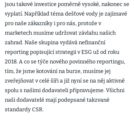
jsou takové investice poměrně vysoké, nakonec se
vyplatí. Například téma dešťové vody je zajímavé
pro naše zákazníky i pro nás, protože v
marketech musíme udržovat závlahu našich
zahrad. Naše skupina vydává nefinanční
reporting popisující strategii v ESG už od roku
2018. A co se týče nového povinného reportingu,
tím, že jsme kotování na burze, musíme jej
zveřejňovat v celé šíři a již nyní se na něj aktivně
spolu s našimi dodavateli připravujeme. Všichni
naši dodavatelé mají podepsané takzvané
standardy CSR.