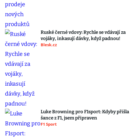
Ruské černé vdovy: Rychle se vdávají za
vojáky, inkasují dávky, když padnou!
Blesk.cz
Luke Browning pro F1sport: Kdyby přišla
šance z F1, jsem připraven
F1 Sport