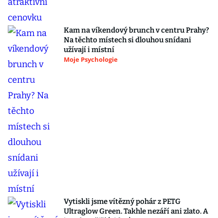
Kam na víkendový brunch v centru Prahy?
Na těchto místech si dlouhou snídani
užívají i místní
Moje Psychologie
Vytiskli jsme vítězný pohár z PETG
Ultraglow Green. Takhle nezáří ani zlato. A