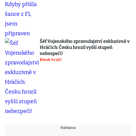
Šéf Vojenského zpravodajství exkluzivně v
Hráčích: Česku hrozil vyšší stupeň
nebezpečí!
Blesk hráči