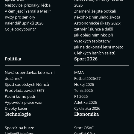
Neštovice: příznaky, léčba
2026
V čem jezdí Yamal a Mesii?
Znamení, že jste potkali
Kvízy pro seniory
někoho z minulého života
Kalendář úplňků 2026
Astronomické úkazy 2026:
Co je bodycount?
zatmění slunce a další
Jak obléci miminko při
vysokých teplotách?
Jak na dokonalé letní mojito
6 lehkých letních salátů
Politika
Sport 2026
Nová superdávka: kdo na ní
MMA
dosáhne?
Fotbal 2026/27
Sjezd sudetských Němců
Hokej 2026
Proč vláda zavádí EET?
Tenis 2026
Padni komu padni
F1 2026
Výpověď z práce vzor
Atletika 2026
Divoký kačer
Cyklistika 2026
Technologie
Ekonomika
SpaceX na burze
Smrt OSVČ
Nejlepší telefony
Spořicí účty