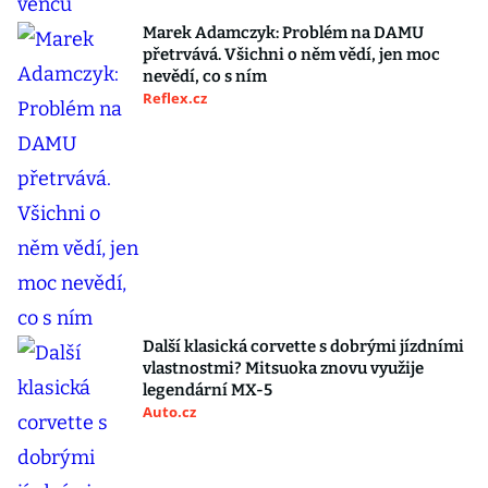
Marek Adamczyk: Problém na DAMU
přetrvává. Všichni o něm vědí, jen moc
nevědí, co s ním
Reflex.cz
Další klasická corvette s dobrými jízdními
vlastnostmi? Mitsuoka znovu využije
legendární MX-5
Auto.cz