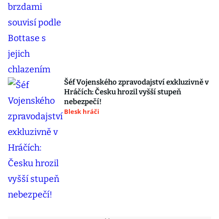
Šéf Vojenského zpravodajství exkluzivně v
Hráčích: Česku hrozil vyšší stupeň
nebezpečí!
Blesk hráči