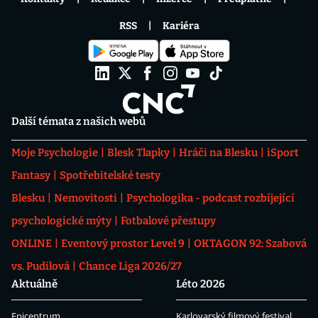
RSS
Kariéra
Další témata z našich webů
Moje Psychologie
Blesk Tlapky
Hráči na Blesku
iSport
Fantasy
Spotřebitelské testy
Blesku
Nemovitosti
Psychologika - podcast rozbíjející
psychologické mýty
Fotbalové přestupy
ONLINE
Eventový prostor Level 9
OKTAGON 92: Szabová
vs. Pudilová
Chance Liga 2026/27
Aktuálně
Léto 2026
Epicentrum
Karlovarský filmový festival