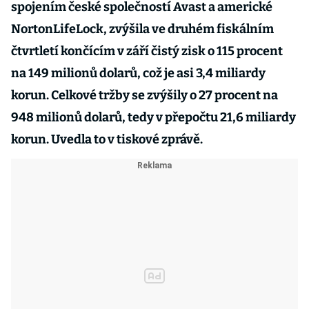
spojením české společností Avast a americké
NortonLifeLock, zvýšila ve druhém fiskálním
čtvrtletí končícím v září čistý zisk o 115 procent
na 149 milionů dolarů, což je asi 3,4 miliardy
korun. Celkové tržby se zvýšily o 27 procent na
948 milionů dolarů, tedy v přepočtu 21,6 miliardy
korun. Uvedla to v tiskové zprávě.