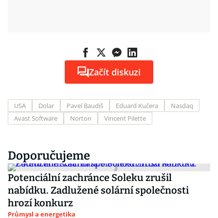
Začít diskuzi
USA
Dolar
Pavel Baudiš
Eduard Kučera
Nasdaq
Avast Software
Norton
Vincent Pilette
Doporučujeme
Potenciální zachránce Soleku zrušil
nabídku. Zadlužené solární společnosti
hrozí konkurz
Průmysl a energetika