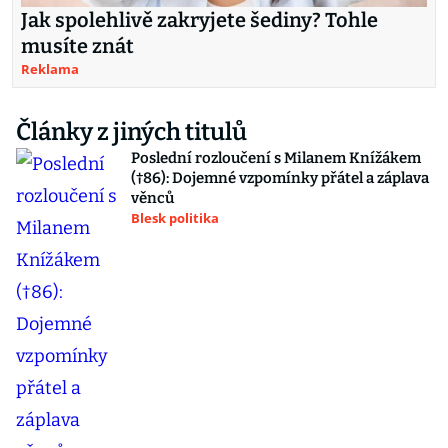
Jak spolehlivě zakryjete šediny? Tohle
musíte znát
Reklama
Články z jiných titulů
Poslední rozloučení s Milanem Knížákem
(†86): Dojemné vzpomínky přátel a záplava
věnců
Blesk politika