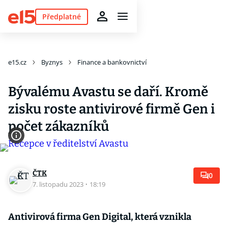
Předplatné
e15.cz
Byznys
Finance a bankovnictví
Bývalému Avastu se daří. Kromě
zisku roste antivirové firmě Gen i
počet zákazníků
ČTK
0
7. listopadu 2023
·
18:19
Antivirová firma Gen Digital, která vznikla