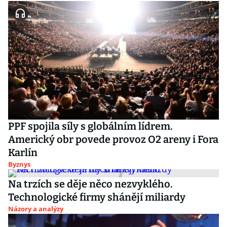
PPF spojila síly s globálním lídrem.
Americký obr povede provoz O2 areny i Fora
Karlín
Byznys
Na trzích se děje něco nezvyklého.
Technologické firmy shánějí miliardy
Názory a analýzy