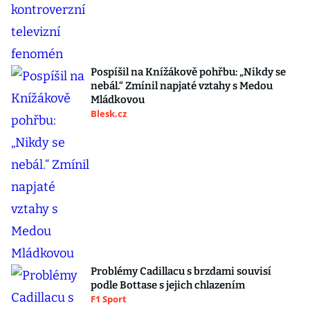
Pospíšil na Knížákově pohřbu: „Nikdy se
nebál.“ Zmínil napjaté vztahy s Medou
Mládkovou
Blesk.cz
Problémy Cadillacu s brzdami souvisí
podle Bottase s jejich chlazením
F1 Sport