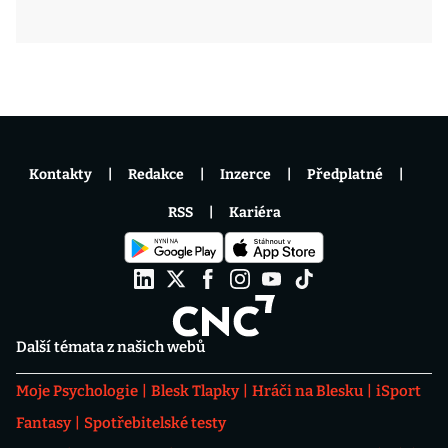
Kontakty
Redakce
Inzerce
Předplatné
RSS
Kariéra
Další témata z našich webů
Moje Psychologie
Blesk Tlapky
Hráči na Blesku
iSport
Fantasy
Spotřebitelské testy