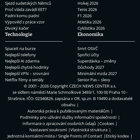
Sjezd sudetských Němců
Hokej 2026
Proč vláda zavádí EET?
Tenis 2026
Padni komu padni
F1 2026
Výpověď z práce vzor
Atletika 2026
Divoký kačer
Cyklistika 2026
Technologie
Ekonomika
SpaceX na burze
Smrt OSVČ
Nejlepší telefony
Spořicí účty
Nejlepší AI zdarma
Superdávka – změny
Nejlepší chytré hodinky
Důchody 2027
Nejlepší VPN – srovnání
Minimální mzda 2027
Netflix filmy a seriály
Senior Pas – slevy
© 2001 - 2026 Copyright
CZECH NEWS CENTER a.s.
se sídlem náměstí Marie Schmolkové 3493/1, 100 00 Praha 10 -
Strašnice, IČO: 02346826, zapsána v OR, sp.zn. B 19490 a dodavatelé
obsahu
Autorská práva k publikovaným materiálům
Podmínky pro užívání služby informační společnosti
Informace o zpracování osobních údajů
Cookies
Nastavení soukromí
Vlastnická struktura
Jednotná kontaktní místa / Single Points of Contact
Etický kodex