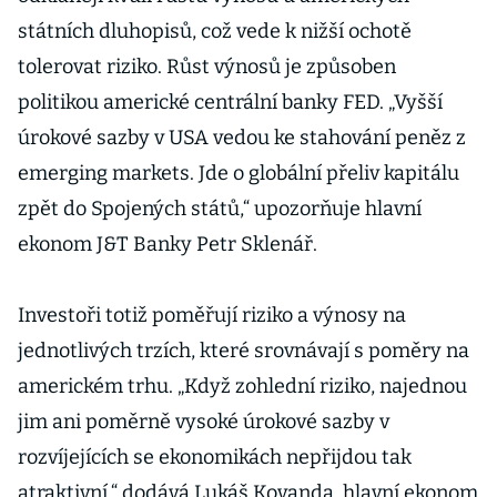
státních dluhopisů, což vede k nižší ochotě
tolerovat riziko. Růst výnosů je způsoben
politikou americké centrální banky FED. „Vyšší
úrokové sazby v USA vedou ke stahování peněz z
emerging markets. Jde o globální přeliv kapitálu
zpět do Spojených států,“ upozorňuje hlavní
ekonom J&T Banky Petr Sklenář.
Investoři totiž poměřují riziko a výnosy na
jednotlivých trzích, které srovnávají s poměry na
americkém trhu. „Když zohlední riziko, najednou
jim ani poměrně vysoké úrokové sazby v
rozvíjejících se ekonomikách nepřijdou tak
atraktivní,“ dodává Lukáš Kovanda, hlavní ekonom