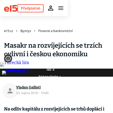
Předplatné
e15.cz
Byznys
Finance a bankovnictví
Masakr na rozvíjejících se trzích
ovlivní i českou ekonomiku
2
Fotogalerie
Vladan Gallistl
23. srpna 2018
·
10:00
Na odliv kapitálu z rozvíjejících se trhů doplácí i