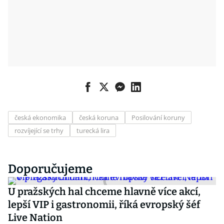
česká ekonomika
česká koruna
Posilování koruny
rozvíjející se trhy
turecká lira
Doporučujeme
U pražských hal chceme hlavně více akcí,
lepší VIP i gastronomii, říká evropský šéf
Live Nation