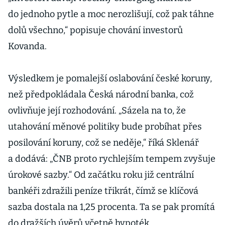
do jednoho pytle a moc nerozlišují, což pak táhne
dolů všechno,“ popisuje chování investorů
Kovanda.
Výsledkem je pomalejší oslabování české koruny,
než předpokládala Česká národní banka, což
ovlivňuje její rozhodování. „Sázela na to, že
utahování měnové politiky bude probíhat přes
posilování koruny, což se neděje,“ říká Sklenář
a dodává: „ČNB proto rychlejším tempem zvyšuje
úrokové sazby.“ Od začátku roku již centrální
bankéři zdražili peníze třikrát, čímž se klíčová
sazba dostala na 1,25 procenta. Ta se pak promítá
do dražších úvěrů včetně hypoték.