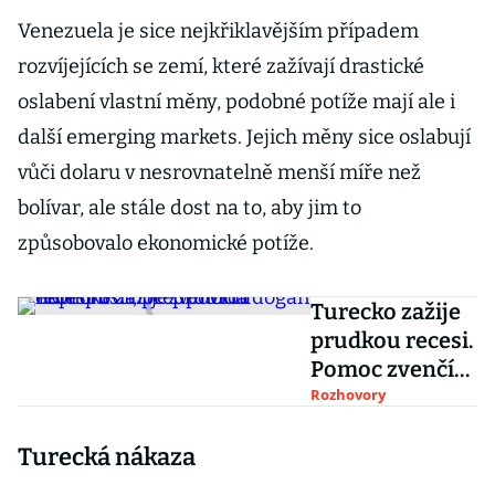
Venezuela je sice nejkřiklavějším případem
rozvíjejících se zemí, které zažívají drastické
oslabení vlastní měny, podobné potíže mají ale i
další emerging markets. Jejich měny sice oslabují
vůči dolaru v nesrovnatelně menší míře než
bolívar, ale stále dost na to, aby jim to
způsobovalo ekonomické potíže.
Turecko zažije
prudkou recesi.
Pomoc zvenčí
Erdoğan
Rozhovory
nepřipustí,
Turecká nákaza
předpovídá
ekonom