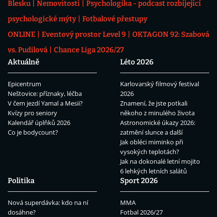
Blesku
Nemovitosti
Psychologika - podcast rozbíjející
psychologické mýty
Fotbalové přestupy
ONLINE
Eventový prostor Level 9
OKTAGON 92: Szabová
vs. Pudilová
Chance Liga 2026/27
Aktuálně
Léto 2026
Epicentrum
Karlovarský filmový festival
Neštovice: příznaky, léčba
2026
V čem jezdí Yamal a Mesii?
Znamení, že jste potkali
Kvízy pro seniory
někoho z minulého života
Kalendář úplňků 2026
Astronomické úkazy 2026:
Co je bodycount?
zatmění slunce a další
Jak obléci miminko při
vysokých teplotách?
Jak na dokonalé letní mojito
6 lehkých letních salátů
Politika
Sport 2026
Nová superdávka: kdo na ní
MMA
dosáhne?
Fotbal 2026/27