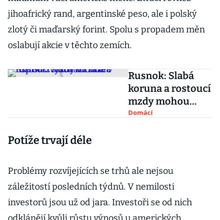
jihoafrický rand, argentinské peso, ale i polský
zlotý či maďarský forint. Spolu s propadem měn
oslabují akcie v těchto zemích.
Rusnok: Slabá
koruna a rostoucí
mzdy mohou
uspíšit zvyšování
Domácí
sazeb
Potíže trvají déle
Problémy rozvíjejících se trhů ale nejsou
záležitostí posledních týdnů. V nemilosti
investorů jsou už od jara. Investoři se od nich
odklánějí kvůli růstu výnosů u amerických