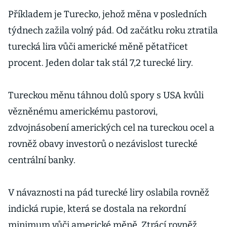
Příkladem je Turecko, jehož měna v posledních
týdnech zažila volný pád. Od začátku roku ztratila
turecká lira vůči americké měně pětatřicet
procent. Jeden dolar tak stál 7,2 turecké liry.
Tureckou měnu táhnou dolů spory s USA kvůli
vězněnému americkému pastorovi,
zdvojnásobení amerických cel na tureckou ocel a
rovněž obavy investorů o nezávislost turecké
centrální banky.
V návaznosti na pád turecké liry oslabila rovněž
indická rupie, která se dostala na rekordní
minimum vůči americké měně. Ztrácí rovněž