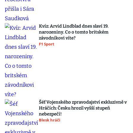
Kvíz: Arvid Lindblad dnes slaví 19.
narozeniny. Co o tomto britském
závodníkovi víte?
F1 Sport
Šéf Vojenského zpravodajství exkluzivně v
Hráčích: Česku hrozil vyšší stupeň
nebezpečí!
Blesk hráči