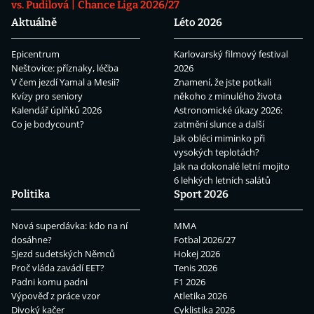
vs. Pudilová
Chance Liga 2026/27
Aktuálně
Léto 2026
Epicentrum
Karlovarský filmový festival
Neštovice: příznaky, léčba
2026
V čem jezdí Yamal a Mesii?
Znamení, že jste potkali
Kvízy pro seniory
někoho z minulého života
Kalendář úplňků 2026
Astronomické úkazy 2026:
Co je bodycount?
zatmění slunce a další
Jak obléci miminko při
vysokých teplotách?
Jak na dokonalé letní mojito
6 lehkých letních salátů
Politika
Sport 2026
Nová superdávka: kdo na ní
MMA
dosáhne?
Fotbal 2026/27
Sjezd sudetských Němců
Hokej 2026
Proč vláda zavádí EET?
Tenis 2026
Padni komu padni
F1 2026
Výpověď z práce vzor
Atletika 2026
Divoký kačer
Cyklistika 2026