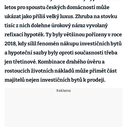
letos pro spoustu českých domácností může
ukázat jako příliš velký luxus. Zhruba na stovku
tisíc z nich dolehne úrokový náraz vyvolaný
refixací hypoték. Ty byly většinou pořízeny v roce
2018, kdy sílil fenomén nákupu investičních bytů
a hypoteční sazby byly oproti současnosti třeba
jen třetinové. Kombinace drahého úvěru a
rostoucích životních nákladů může přimět část
majitelů nejen investičních bytů k prodeji.