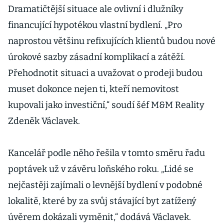
Dramatičtější situace ale ovlivní i dlužníky
financující hypotékou vlastní bydlení. „Pro
naprostou většinu refixujících klientů budou nové
úrokové sazby zásadní komplikací a zátěží.
Přehodnotit situaci a uvažovat o prodeji budou
muset dokonce nejen ti, kteří nemovitost
kupovali jako investiční,“ soudí šéf M&M Reality
Zdeněk Václavek.
Kancelář podle něho řešila v tomto směru řadu
poptávek už v závěru loňského roku. „Lidé se
nejčastěji zajímali o levnější bydlení v podobné
lokalitě, které by za svůj stávající byt zatížený
úvěrem dokázali vyměnit,“ dodává Václavek.