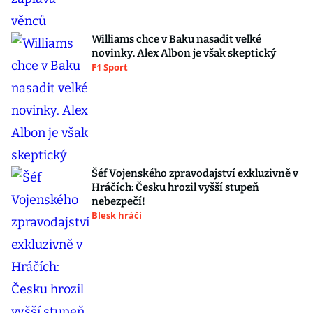
Williams chce v Baku nasadit velké
novinky. Alex Albon je však skeptický
F1 Sport
Šéf Vojenského zpravodajství exkluzivně v
Hráčích: Česku hrozil vyšší stupeň
nebezpečí!
Blesk hráči