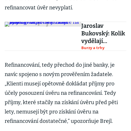
refinancovat úvěr nevyplatí.
Jaroslav
Bukovský: Kolik
vydělají
největší akciové
Burzy a trhy
brandy Wall
Street. Dojde na
Refinancování, tedy přechod do jiné banky, je
slzy?
navíc spojeno s novým prověřením žadatele.
„Klienti musejí opětovně dokládat příjmy pro
účely posouzení úvěru na refinancování. Tedy
příjmy, které stačily na získání úvěru před pěti
lety, nemusejí být pro získání úvěru na
refinancování dostatečné,“ upozorňuje Brejl.