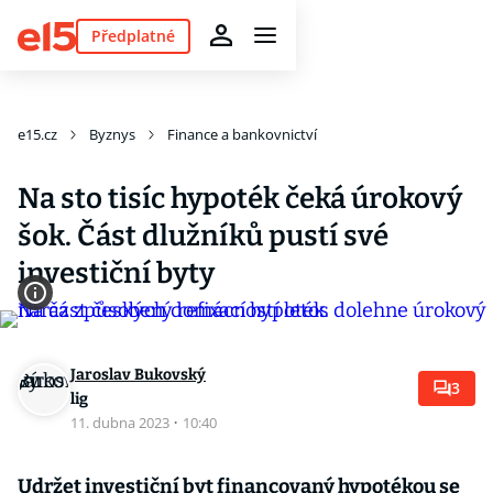
Předplatné
e15.cz
Byznys
Finance a bankovnictví
Na sto tisíc hypoték čeká úrokový
šok. Část dlužníků pustí své
investiční byty
Jaroslav Bukovský
3
lig
11. dubna 2023
·
10:40
Udržet investiční byt financovaný hypotékou se