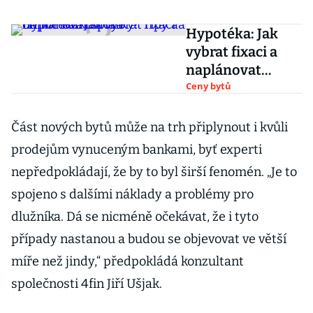
Hypotéka: Jak
vybrat fixaci a
naplánovat
splátky? Tipy a
Ceny bytů
online
kalkulačka
Část nových bytů může na trh připlynout i kvůli
prodejům vynuceným bankami, byť experti
nepředpokládají, že by to byl širší fenomén. „Je to
spojeno s dalšími náklady a problémy pro
dlužníka. Dá se nicméně očekávat, že i tyto
případy nastanou a budou se objevovat ve větší
míře než jindy,“ předpokládá konzultant
společnosti 4fin Jiří Ušjak.