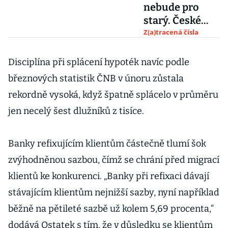
nebude pro
starý. České
důchodové
Z(a)tracená čísla
trauma vyřeší
valorizace po
Disciplína při splácení hypoték navíc podle
vlastní ose
březnových statistik ČNB v únoru zůstala
rekordně vysoká, když špatně splácelo v průměru
jen necelý šest dlužníků z tisíce.
Banky refixujícím klientům částečně tlumí šok
zvýhodněnou sazbou, čímž se chrání před migrací
klientů ke konkurenci. „Banky při refixaci dávají
stávajícím klientům nejnižší sazby, nyní například
běžně na pětileté sazbě už kolem 5,69 procenta,“
dodává Ostatek s tím, že v důsledku se klientům