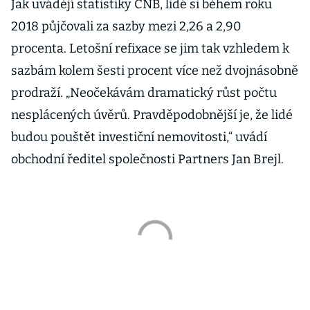
Jak uvádějí statistiky ČNB, lidé si během roku
2018 půjčovali za sazby mezi 2,26 a 2,90
procenta. Letošní refixace se jim tak vzhledem k
sazbám kolem šesti procent více než dvojnásobně
prodraží. „Neočekávám dramatický růst počtu
nesplácených úvěrů. Pravděpodobnější je, že lidé
budou pouštět investiční nemovitosti,“ uvádí
obchodní ředitel společnosti Partners Jan Brejl.