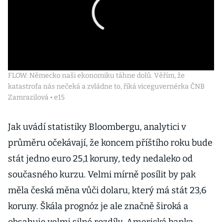
FLOW: Německo naši ekonomiku táhne dolů. Věřím, že
katastrofa nás nečeká a zvládne to, říká viceguvernérka ČNB
Zamrazilová • e15
Jak uvádí statistiky Bloombergu, analytici v
průměru očekávají, že koncem příštího roku bude
stát jedno euro 25,1 koruny, tedy nedaleko od
současného kurzu. Velmi mírně posílit by pak
měla česká měna vůči dolaru, který má stát 23,6
koruny. Škála prognóz je ale značně široká a