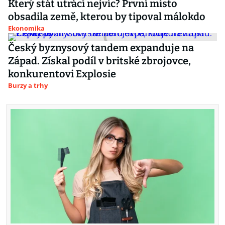
Který stát utrácí nejvíc? První místo
obsadila země, kterou by tipoval málokdo
Ekonomika
Český byznysový tandem expanduje na
Západ. Získal podíl v britské zbrojovce,
konkurentovi Explosie
Burzy a trhy