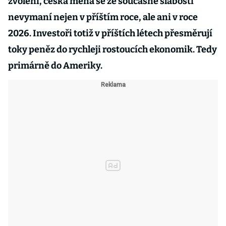
zvolení, česká měna se ze současné slabosti
nevymaní nejen v příštím roce, ale ani v roce
2026. Investoři totiž v příštích létech přesměrují
toky peněz do rychleji rostoucích ekonomik. Tedy
primárně do Ameriky.