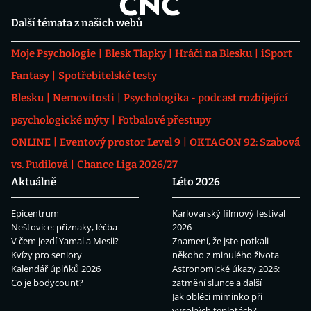
Další témata z našich webů
Moje Psychologie
Blesk Tlapky
Hráči na Blesku
iSport
Fantasy
Spotřebitelské testy
Blesku
Nemovitosti
Psychologika - podcast rozbíjející
psychologické mýty
Fotbalové přestupy
ONLINE
Eventový prostor Level 9
OKTAGON 92: Szabová
vs. Pudilová
Chance Liga 2026/27
Aktuálně
Léto 2026
Epicentrum
Karlovarský filmový festival
Neštovice: příznaky, léčba
2026
V čem jezdí Yamal a Mesii?
Znamení, že jste potkali
Kvízy pro seniory
někoho z minulého života
Kalendář úplňků 2026
Astronomické úkazy 2026:
Co je bodycount?
zatmění slunce a další
Jak obléci miminko při
vysokých teplotách?