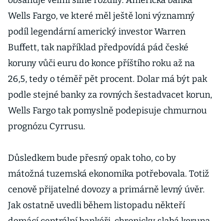
obsahuje velmi silné rozdíly. Americká banka
Wells Fargo, ve které měl ještě loni významný
podíl legendární americký investor Warren
Buffett, tak například předpovídá pád české
koruny vůči euru do konce příštího roku až na
26,5, tedy o téměř pět procent. Dolar má být pak
podle stejné banky za rovných šestadvacet korun,
Wells Fargo tak pomyslně podepisuje chmurnou
prognózu Cyrrusu.
Důsledkem bude přesný opak toho, co by
mátožná tuzemská ekonomika potřebovala. Totiž
cenově přijatelné dovozy a primárně levný úvěr.
Jak ostatně uvedli během listopadu někteří