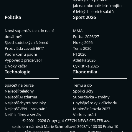
Jak na dokonalé letní mojito
6 lehkých letních salátů
Politika
Sport 2026
Nová superdávka: kdo na ní
MMA
dosáhne?
Fotbal 2026/27
Sjezd sudetských Němců
Hokej 2026
Proč vláda zavádí EET?
Tenis 2026
Padni komu padni
F1 2026
Výpověď z práce vzor
Atletika 2026
Divoký kačer
Cyklistika 2026
Technologie
Ekonomika
SpaceX na burze
Temu a clo
Nejlepší telefony
Spořicí účty
Nejlepší AI zdarma
Superdávka – změny
Nejlepší chytré hodinky
Chybějící roky k důchodu
Nejlepší VPN – srovnání
Minimální mzda 2027
Netflix filmy a seriály
Vedro v práci
© 2001 - 2026 Copyright
CZECH NEWS CENTER a.s.
se sídlem náměstí Marie Schmolkové 3493/1, 100 00 Praha 10 -