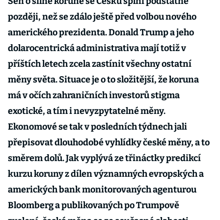
Sen o silné koruně se Česku splní podstatně
později, než se zdálo ještě před volbou nového
amerického prezidenta. Donald Trump a jeho
dolarocentrická administrativa mají totiž v
příštích letech zcela zastínit všechny ostatní
měny světa. Situace je o to složitější, že koruna
má v očích zahraničních investorů stigma
exotické, a tím i nevyzpytatelné měny.
Ekonomové se tak v posledních týdnech jali
přepisovat dlouhodobé vyhlídky české měny, a to
směrem dolů. Jak vyplývá ze třináctky predikcí
kurzu koruny z dílen významných evropských a
amerických bank monitorovaných agenturou
Bloomberg a publikovaných po Trumpově