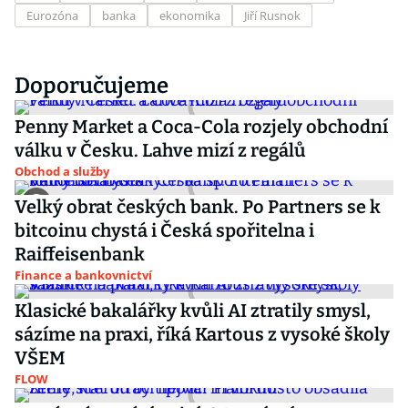
Eurozóna
banka
ekonomika
Jiří Rusnok
Doporučujeme
Penny Market a Coca-Cola rozjely obchodní
válku v Česku. Lahve mizí z regálů
Obchod a služby
Velký obrat českých bank. Po Partners se k
bitcoinu chystá i Česká spořitelna i
Raiffeisenbank
Finance a bankovnictví
Klasické bakalářky kvůli AI ztratily smysl,
sázíme na praxi, říká Kartous z vysoké školy
VŠEM
FLOW