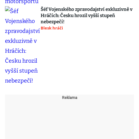
Šéf Vojenského zpravodajství exkluzivně v
Hráčích: Česku hrozil vyšší stupeň
nebezpečí!
Blesk hráči