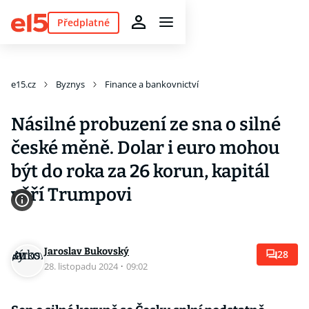
Předplatné
e15.cz
Byznys
Finance a bankovnictví
Násilné probuzení ze sna o silné
české měně. Dolar i euro mohou
být do roka za 26 korun, kapitál
věří Trumpovi
Jaroslav Bukovský
28
28. listopadu 2024
·
09:02