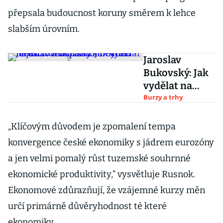
přepsala budoucnost koruny směrem k lehce
slabším úrovním.
Jaroslav
Bukovský: Jak
vydělat na
akciovém
Burzy a trhy
zázraku? Aneb
nejen o
„Klíčovým důvodem je zpomalení tempa
Grouponu a
konvergence české ekonomiky s jádrem eurozóny
Beyond Meat
a jen velmi pomalý růst tuzemské souhrnné
ekonomické produktivity,“ vysvětluje Rusnok.
Ekonomové zdůrazňují, že vzájemné kurzy měn
určí primárně důvěryhodnost té které
ekonomiky.