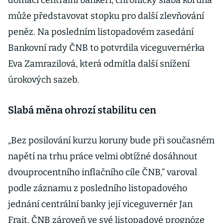
domácí centrální bankéři, chronicky slabá koruna
může představovat stopku pro další zlevňování
peněz. Na posledním listopadovém zasedání
Bankovní rady ČNB to potvrdila viceguvernérka
Eva Zamrazilová, která odmítla další snížení
úrokových sazeb.
Slabá měna ohrozí stabilitu cen
„Bez posilování kurzu koruny bude při současném
napětí na trhu práce velmi obtížné dosáhnout
dvouprocentního inflačního cíle ČNB,“ varoval
podle záznamu z posledního listopadového
jednání centrální banky její viceguvernér Jan
Frait. ČNB zároveň ve své listopadové prognóze