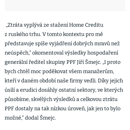
„Ztráta vyplývá ze stažení Home Creditu
z ruského trhu. V tomto kontextu pro mě
představuje spíše vyjádření dobrých mravů než
neúspěch,“ okomentoval výsledky hospodaření
generální ředitel skupiny PPF Jiří Šmejc. „I proto
bych chtěl moc poděkovat všem manažerům,
kteří v daném období naše firmy vedli. Díky jejich
úsilí a erudici dosáhly ostatní sektory, ve kterých
působíme, skvělých výsledků a celkovou ztrátu
PPF dostaly na tak nízkou úroveň, jak jen to bylo
možné,“ dodal Šmejc.