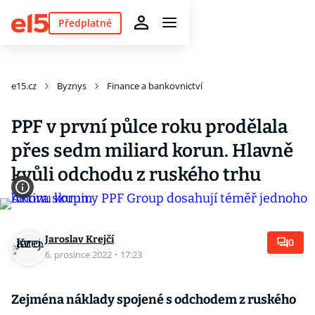
Předplatné
e15.cz
Byznys
Finance a bankovnictví
PPF v první půlce roku prodělala
přes sedm miliard korun. Hlavně
kvůli odchodu z ruského trhu
Jaroslav Krejčí
0
6. prosince 2022
·
17:23
Zejména náklady spojené s odchodem z ruského