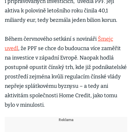
i připravovaných investicích,“ uvedla PPF. Její
aktiva k polovině letošního roku činila 40,1
miliardy eur, tedy bezmála jeden bilion korun.
Během červnového setkání s novináři
Šmejc
uvedl
, že PPF se chce do budoucna více zaměřit
na investice v západní Evropě. Naopak hodlá
postupně opustit čínský trh, kde již podnikatelské
prostředí zejména kvůli regulacím čínské vlády
nepřeje splátkovému byznysu – a tedy ani
aktivitám společnosti Home Credit, jako tomu
bylo v minulosti.