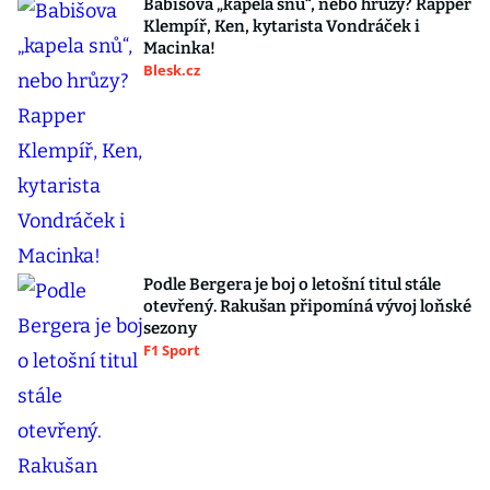
Babišova „kapela snů“, nebo hrůzy? Rapper
Klempíř, Ken, kytarista Vondráček i
Macinka!
Blesk.cz
Podle Bergera je boj o letošní titul stále
otevřený. Rakušan připomíná vývoj loňské
sezony
F1 Sport