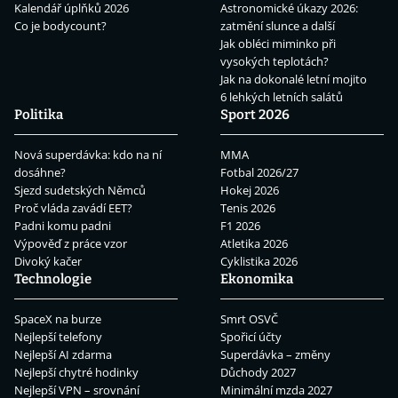
Kalendář úplňků 2026
Astronomické úkazy 2026:
Co je bodycount?
zatmění slunce a další
Jak obléci miminko při
vysokých teplotách?
Jak na dokonalé letní mojito
6 lehkých letních salátů
Politika
Sport 2026
Nová superdávka: kdo na ní
MMA
dosáhne?
Fotbal 2026/27
Sjezd sudetských Němců
Hokej 2026
Proč vláda zavádí EET?
Tenis 2026
Padni komu padni
F1 2026
Výpověď z práce vzor
Atletika 2026
Divoký kačer
Cyklistika 2026
Technologie
Ekonomika
SpaceX na burze
Smrt OSVČ
Nejlepší telefony
Spořicí účty
Nejlepší AI zdarma
Superdávka – změny
Nejlepší chytré hodinky
Důchody 2027
Nejlepší VPN – srovnání
Minimální mzda 2027