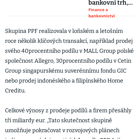
bankovní trh,
prodala zbylou
Finance a
bankovnictví
polovinu
tamního Home
Skupina PPF realizovala v loňském a letošním
Creditu
roce několik klíčových transakcí, například prodej
svého 40procentního podílu v MALL Group polské
společnost Allegro, 30procentního podílu v Cetin
Group singapurskému suverénnímu fondu GIC
nebo prodej indonéského a filipínského Home
Creditu.
Celkové výnosy z prodeje podílů a firem přesáhly
tři miliardy eur. „Tato skutečnost skupině
umožňuje pokračovat v rozvojových plánech