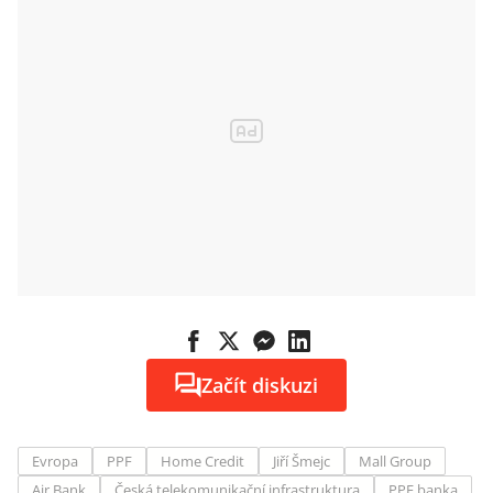
Začít diskuzi
Evropa
PPF
Home Credit
Jiří Šmejc
Mall Group
Air Bank
Česká telekomunikační infrastruktura
PPF banka