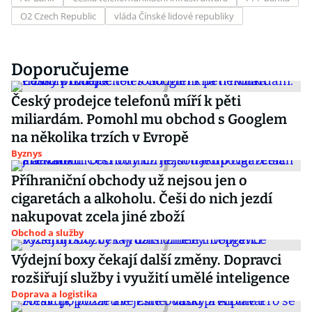
O2 Czech Republic
vláda Čínské lidové republiky
Doporučujeme
Český prodejce telefonů míří k pěti
miliardám. Pomohl mu obchod s Googlem
na několika trzích v Evropě
Byznys
Příhraniční obchody už nejsou jen o
cigaretách a alkoholu. Češi do nich jezdí
nakupovat zcela jiné zboží
Obchod a služby
Výdejní boxy čekají další změny. Dopravci
rozšiřují služby i využití umělé inteligence
Doprava a logistika