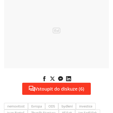
Vstoupit do diskuze (6)
nemovitost
Evropa
ODS
bydlení
investice
Ivan Bartoš
Zbyněk Stanjura
Jiří Fajt
Jan Sedláček