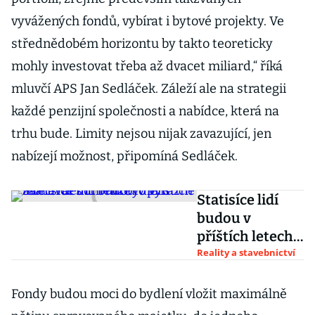
vyvážených fondů, vybírat i bytové projekty. Ve
střednědobém horizontu by takto teoreticky
mohly investovat třeba až dvacet miliard,“ říká
mluvčí APS Jan Sedláček. Záleží ale na strategii
každé penzijní společnosti a nabídce, která na
trhu bude. Limity nejsou nijak zavazující, jen
nabízejí možnost, připomíná Sedláček.
Statisíce lidí
budou v
příštích letech
dědit. Může to
Reality a stavebnictví
výrazně
zamávat s
Fondy budou moci do bydlení vložit maximálně
trhem bydlení