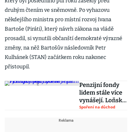
který byl posledního půl roku zaseklý před
druhým čtením ve sněmovně. Po vyhazovu
někdejšího ministra pro místní rozvoj Ivana
Bartoše (Piráti), který návrh zákona na vládě
prosadil, si vynutili občanští demokraté výrazné
změny, na něž Bartošův následovník Petr
Kulhánek (STAN) začátkem roku nakonec
přistoupil.
Penzijní fondy
lidem stále více
vynášejí. Loňské
výsledky patřily
Spoření na důchod
k nejlepším