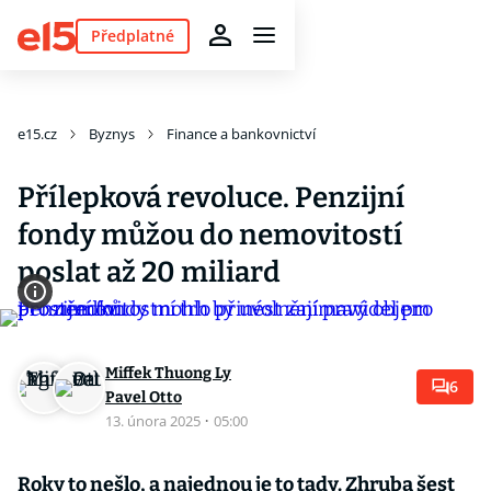
Předplatné
e15.cz
Byznys
Finance a bankovnictví
Přílepková revoluce. Penzijní
fondy můžou do nemovitostí
poslat až 20 miliard
Miffek Thuong Ly
6
Pavel Otto
13. února 2025
·
05:00
Roky to nešlo, a najednou je to tady. Zhruba šest