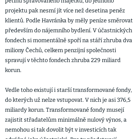
pětinu spravovaného majetku, do jednoho
projektu pak nesmí jít více než desetina peněz
klientů. Podle Havránka by měly peníze směrovat
především do nájemního bydlení. V účastnických
fondech si momentálně spoří na stáří zhruba dva
miliony Čechů, celkem penzijní společnosti
spravují v těchto fondech zhruba 229 miliard
korun.
Vedle toho existují i starší transformované fondy,
do kterých už nelze vstupovat. V nich je asi 376,5
miliardy korun. Transformované fondy musejí
zajistit střadatelům minimálně nulový výnos, a
nemohou si tak dovolit být v investicích tak