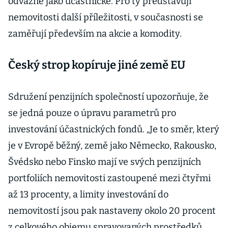
odvážné jako účastnické. Pro ty představují
nemovitosti další příležitosti, v současnosti se
zaměřují především na akcie a komodity.
Český strop kopíruje jiné země EU
Sdružení penzijních společností upozorňuje, že
se jedná pouze o úpravu parametrů pro
investování účastnických fondů. „Je to směr, který
je v Evropě běžný, země jako Německo, Rakousko,
Švédsko nebo Finsko mají ve svých penzijních
portfoliích nemovitosti zastoupené mezi čtyřmi
až 13 procenty, a limity investování do
nemovitostí jsou pak nastaveny okolo 20 procent
z celkového objemu spravovaných prostředků,