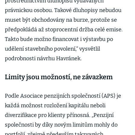
prostřednictvím dluhopisů vydávaných
právnickou osobou. Takové dluhopisy nebudou
muset být obchodovány na burze, protože se
předpokládá až stoprocentní držba celé emise.
Takto bude možno financovat i výstavbu po
udělení stavebního povolení,“ vysvětlil
podrobnosti návrhu Havránek.
Limity jsou možností, ne závazkem
Podle Asociace penzijních společností (APS) je
každá možnost rozložení kapitálu neboli
diverzifikace pro klienty přínosná. „Penzijní
společnosti by díky novým limitům mohly do
portfolií, zřejmě především takzvaných