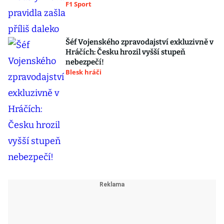
F1 Sport
Šéf Vojenského zpravodajství exkluzivně v
Hráčích: Česku hrozil vyšší stupeň
nebezpečí!
Blesk hráči