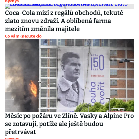
Byznys
Coca-Cola mizí z regálů obchodů, tekuté
zlato znovu zdraží. A oblíbená farma
mezitím změnila majitele
Co vám (ne)uteklo
Měsíc po požáru ve Zlíně. Vasky a Alpine Pro
se zotavují, potíže ale ještě budou
přetrvávat