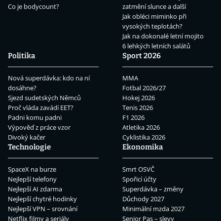
Co je bodycount?
zatmění slunce a další
Jak obléci miminko při
vysokých teplotách?
Jak na dokonalé letní mojito
6 lehkých letních salátů
Politika
Sport 2026
Nová superdávka: kdo na ní
MMA
dosáhne?
Fotbal 2026/27
Sjezd sudetských Němců
Hokej 2026
Proč vláda zavádí EET?
Tenis 2026
Padni komu padni
F1 2026
Výpověď z práce vzor
Atletika 2026
Divoký kačer
Cyklistika 2026
Technologie
Ekonomika
SpaceX na burze
Smrt OSVČ
Nejlepší telefony
Spořicí účty
Nejlepší AI zdarma
Superdávka – změny
Nejlepší chytré hodinky
Důchody 2027
Nejlepší VPN – srovnání
Minimální mzda 2027
Netflix filmy a seriály
Senior Pas – slevy