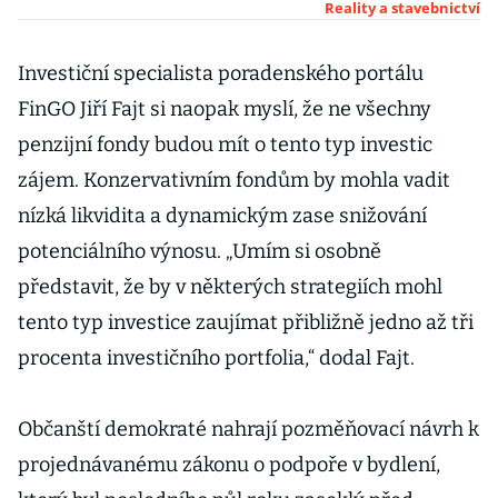
Praze.
Reality a stavebnictví
Populární
začíná být i
Investiční specialista poradenského portálu
Plzeň,
FinGO Jiří Fajt si naopak myslí, že ne všechny
Olomouc nebo
penzijní fondy budou mít o tento typ investic
Pardubice
zájem. Konzervativním fondům by mohla vadit
nízká likvidita a dynamickým zase snižování
potenciálního výnosu. „Umím si osobně
představit, že by v některých strategiích mohl
tento typ investice zaujímat přibližně jedno až tři
procenta investičního portfolia,“ dodal Fajt.
Občanští demokraté nahrají pozměňovací návrh k
projednávanému zákonu o podpoře v bydlení,