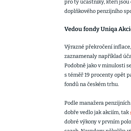
pro ty účastníky, kteří jso
doplňkového penzijního sp
Vedou fondy Uniqa Akci
Výrazné překročení inflace
zaznamenaly například účas
Podobně jako v minulosti s
s téměř 19 procenty opět p
fondů na českém trhu.
Podle manažera penzijních
dobře vedlo jak akciím, tak
dobré výkony v prvním polol