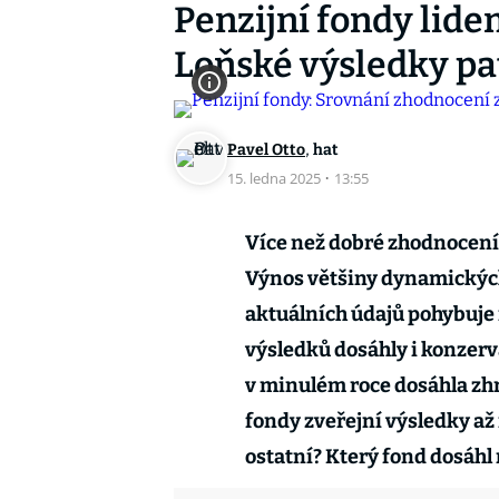
Penzijní fondy lidem
Loňské výsledky pat
,
Pavel Otto
hat
15. ledna 2025
·
13:55
Více než dobré zhodnocení 
Výnos většiny dynamických
aktuálních údajů pohybuje 
výsledků dosáhly i konzerva
v minulém roce dosáhla zh
fondy zveřejní výsledky až n
ostatní? Který fond dosáhl