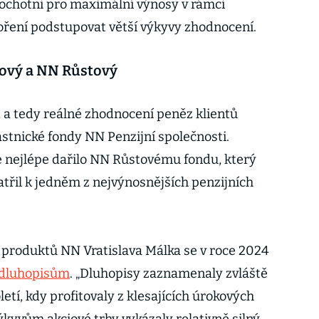
u ochotni pro maximální výnosy v rámci
oření podstupovat větší výkyvy zhodnocení.
ový a NN Růstový
, a tedy reálné zhodnocení peněz klientů
tnické fondy NN Penzijní společnosti.
e nejlépe dařilo NN Růstovému fondu, který
atřil k jedněm z nejvýnosnějších penzijních
 produktů NN Vratislava Málka se v roce 2024
dluhopisům
. „Dluhopisy zaznamenaly zvláště
etí, kdy profitovaly z klesajících úrokových