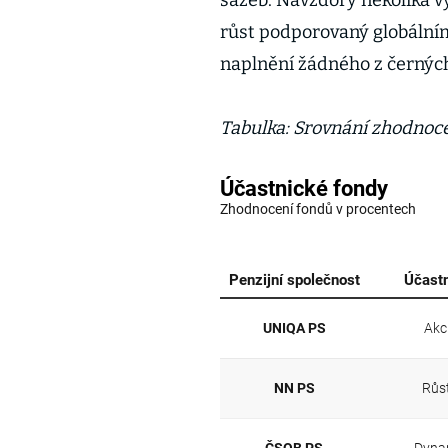
sazeb. Navzdory několika v
růst podporovaný globálním
naplnění žádného z černých
Tabulka: Srovnání zhodnoce