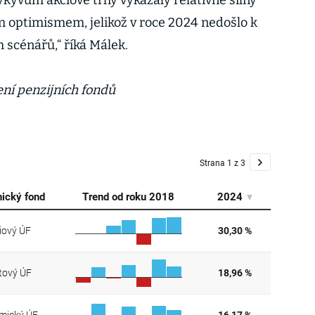
ýkyvům akciové trhy vykázaly relativně silný
 optimismem, jelikož v roce 2024 nedošlo k
 scénářů,“ říká Málek.
ní penzijních fondů