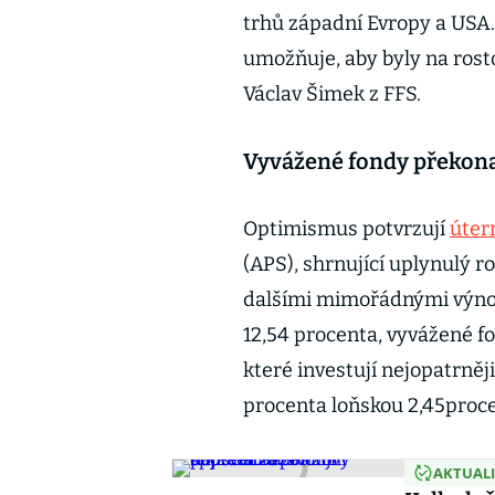
trhů západní Evropy a USA. 
umožňuje, aby byly na ros
Václav Šimek z FFS.
Vyvážené fondy překon
Optimismus potvrzují
úter
(APS), shrnující uplynulý r
dalšími mimořádnými výno
12,54 procenta, vyvážené fo
které investují nejopatrně
procenta loňskou 2,45proc
AKTUAL