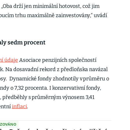
„Oba drží jen minimální hotovost, což jim
toucím trhu maximálně zainvestovány,“ uvádí
aly sedm procent
ní údaje
Asociace penzijních společností
ok. Na dosavadní rekord z předloňska navázal
sy. Dynamické fondy zhodnotily v průměru o
ndy o 7,32 procenta. I konzervativní fondy,
ji, předběhly s průměrným výnosem 3,41
entní
inflaci
.
IZOVÁNO