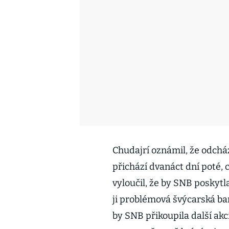
Chudajrí oznámil, že odchá
přichází dvanáct dní poté,
vyloučil, že by SNB poskytla
ji problémová švýcarská ban
by SNB přikoupila další akci