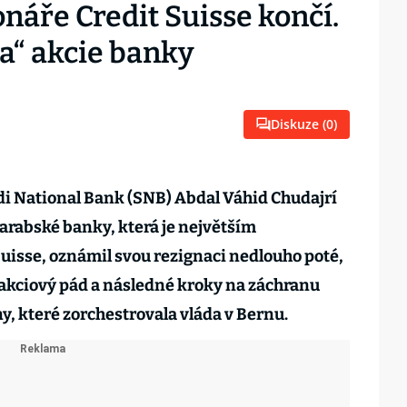
onáře Credit Suisse končí.
la“ akcie banky
Diskuze (
0
)
di National Bank (SNB) Abdal Váhid Chudajrí
oarabské banky, která je největším
uisse, oznámil svou rezignaci nedlouho poté,
 akciový pád a následné kroky na záchranu
, které zorchestrovala vláda v Bernu.