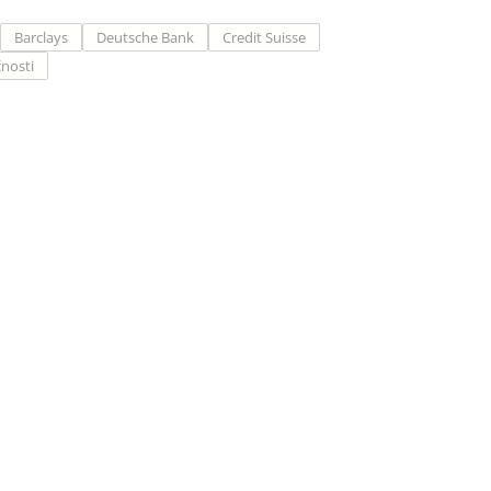
Barclays
Deutsche Bank
Credit Suisse
nosti