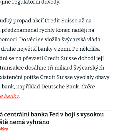
jiné regulatorní důvody.
udký propad akcií Credit Suisse až na
 a předznamenal rychlý konec nadějí na
omoci. Do věci se vložila švýcarská vláda,
 druhé největší banky v zemi. Po několika
í se na převzetí Credit Suisse dohodl její
 transakce dosáhne tří miliard švýcarských
Existenční potíže Credit Suisse vyvolaly obavy
h bank, například Deutsche Bank.
Čtěte
ké banky
.
 centrální banka Fed v boji s vysokou
ještě nemá vyhráno
lýzy