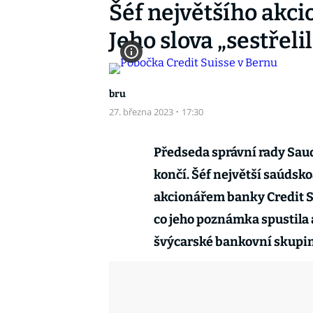
Šéf největšího akci
Jeho slova „sestřeli
bru
27. března 2023
·
17:30
Předseda správní rady Sau
končí. Šéf největší saúdsk
akcionářem banky Credit S
co jeho poznámka spustila
švýcarské bankovní skupiny