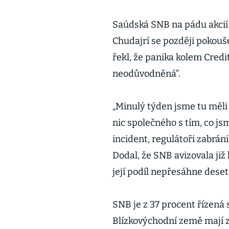
Saúdská SNB na pádu akcií 
Chudajrí se později pokouše
řekl, že panika kolem Credit
neodůvodněná“.
„Minulý týden jsme tu měli 
nic společného s tím, co jsm
incident, regulátoři zabráni
Dodal, že SNB avizovala již 
její podíl nepřesáhne deset
SNB je z 37 procent řízen
Blízkovýchodní země mají z