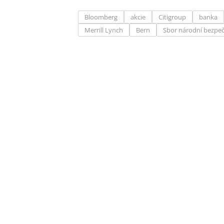
Bloomberg
akcie
Citigroup
banka
Merrill Lynch
Bern
Sbor národní bezpeč