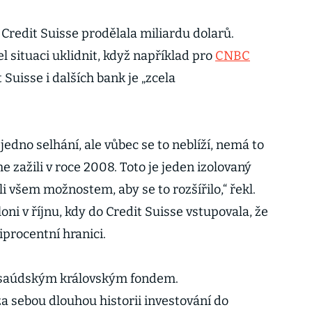
Credit Suisse prodělala miliardu dolarů.
l situaci uklidnit, když například pro
CNBC
 Suisse i dalších bank je „zcela
jedno selhání, ale vůbec se to neblíží, nemá to
e zažili v roce 2008. Toto je jeden izolovaný
li všem možnostem, aby se to rozšířilo,“ řekl.
loni v říjnu, kdy do Credit Suisse vstupovala, že
iprocentní hranici.
á saúdským královským fondem.
a sebou dlouhou historii investování do