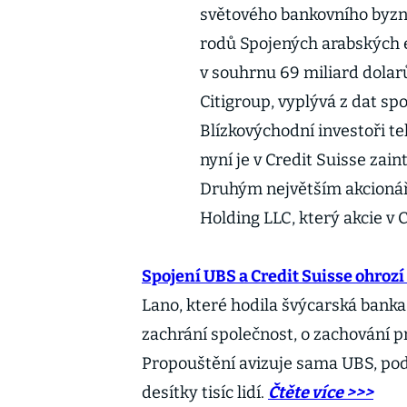
světového bankovního byzn
rodů Spojených arabských e
v souhrnu 69 miliard dolarů
Citigroup, vyplývá z dat sp
Blízkovýchodní investoři te
nyní je v Credit Suisse zai
Druhým největším akcionáře
Holding LLC, který akcie v 
Spojení UBS a Credit Suisse ohrozí
Lano, které hodila švýcarská banka
zachrání společnost, o zachování p
Propouštění avizuje sama UBS, podl
desítky tisíc lidí.
Čtěte více >>>