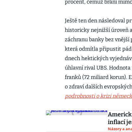
procent, čemuž brání mimo 
Ještě ten den následoval pr
historicky nejnižší úroveň
záchranu banky bez vnější p
která odmítla připustit pád
dnech hektických vyjednáván
úhlavní rival UBS. Hodnota
franků (72 miliard korun). 
o zdraví dalších evropskýc
podrobnosti o krizi němec
Americká
inflací 
Názory a ana