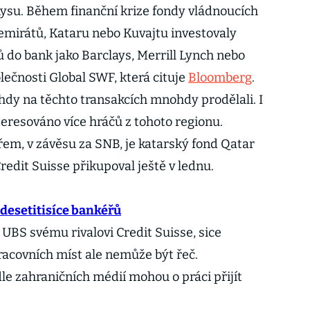
ysu. Během finanční krize fondy vládnoucích
mirátů, Kataru nebo Kuvajtu investovaly
 do bank jako Barclays, Merrill Lynch nebo
olečnosti Global SWF, která cituje
Bloomberg
.
hdy na těchto transakcích mnohdy prodělali. I
nteresováno více hráčů z tohoto regionu.
m, v závěsu za SNB, je katarský fond Qatar
Credit Suisse přikupoval ještě v lednu.
 desetitisíce bankéřů
 UBS svému rivalovi Credit Suisse, sice
racovních míst ale nemůže být řeč.
e zahraničních médií mohou o práci přijít