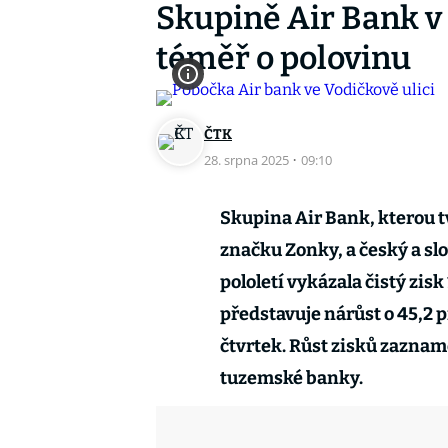
Skupině Air Bank v p
téměř o polovinu
ČTK
28. srpna 2025
·
09:10
Skupina Air Bank, kterou t
značku Zonky, a český a s
pololetí vykázala čistý zis
představuje nárůst o 45,2 
čtvrtek. Růst zisků zazname
tuzemské banky.