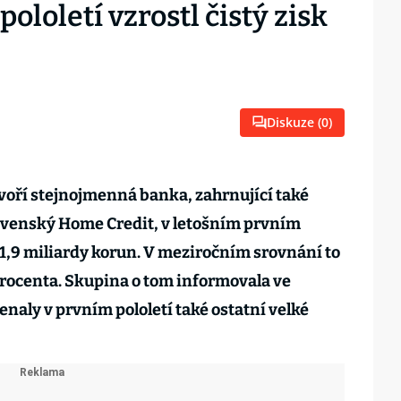
ololetí vzrostl čistý zisk
Diskuze (
0
)
voří stejnojmenná banka, zahrnující také
lovenský Home Credit, v letošním prvním
k 1,9 miliardy korun. V meziročním srovnání to
procenta. Skupina o tom informovala ve
naly v prvním pololetí také ostatní velké