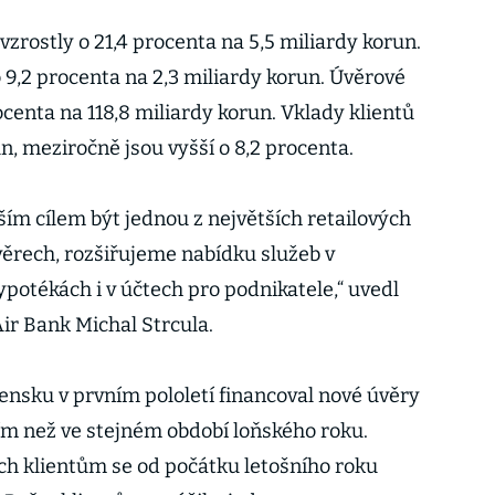
zrostly o 21,4 procenta na 5,5 miliardy korun.
 9,2 procenta na 2,3 miliardy korun. Úvěrové
rocenta na 118,8 miliardy korun. Vklady klientů
n, meziročně jsou vyšší o 8,2 procenta.
ím cílem být jednou z největších retailových
ěrech, rozšiřujeme nabídku služeb v
ypotékách i v účtech pro podnikatele,“ uvedl
ir Bank Michal Strcula.
ensku v prvním pololetí financoval nové úvěry
ím než ve stejném období loňského roku.
ch klientům se od počátku letošního roku