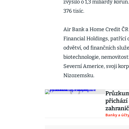
zvýšilo o 1,3 miliardy korun
376 tisíc.
Air Bank a Home Credit ČR 
Financial Holdings, patřící
odvětví, od finančních slu
biotechnologie, nemovitosti 
Severní Americe, svoji korp
Nizozemsku.
Průzkum 
přichází
zahranič
Banky a účt