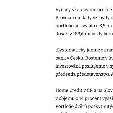
Výnosy skupiny meziročně v
Provozní náklady vzrostly o
portfolio se zvýšilo o 8,5 p
dosáhly 183,6 miliardy koru
„Systematicky jdeme za naš
bank v Česku. Rosteme v úv
investování, posilujeme v h
předseda představenstva A
Home Credit v ČR a na Slov
v objemu o 14 procent vyšš
Portfolio úvěrů poskytnutý