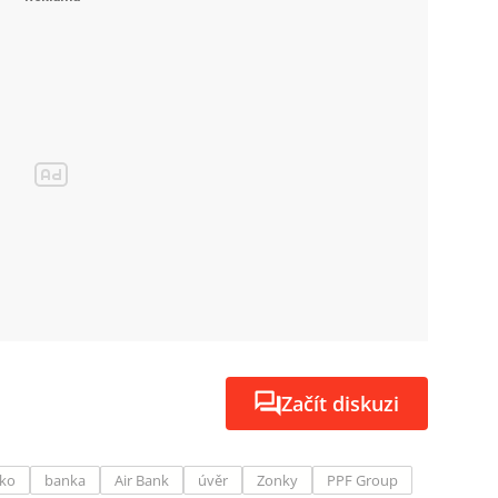
Začít diskuzi
sko
banka
Air Bank
úvěr
Zonky
PPF Group