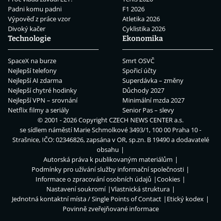
Padni komu padni
F1 2026
Výpověď z práce vzor
Atletika 2026
Divoký kačer
Cyklistika 2026
Technologie
Ekonomika
SpaceX na burze
Smrt OSVČ
Nejlepší telefony
Spořicí účty
Nejlepší AI zdarma
Superdávka – změny
Nejlepší chytré hodinky
Důchody 2027
Nejlepší VPN – srovnání
Minimální mzda 2027
Netflix filmy a seriály
Senior Pas – slevy
© 2001 - 2026 Copyright
CZECH NEWS CENTER a.s.
se sídlem náměstí Marie Schmolkové 3493/1, 100 00 Praha 10 -
Strašnice, IČO: 02346826, zapsána v OR, sp.zn. B 19490 a dodavatelé
obsahu
Autorská práva k publikovaným materiálům
Podmínky pro užívání služby informační společnosti
Informace o zpracování osobních údajů
Cookies
Nastavení soukromí
Vlastnická struktura
Jednotná kontaktní místa / Single Points of Contact
Etický kodex
Povinně zveřejňované informace