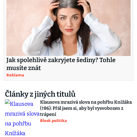
Jak spolehlivě zakryjete šediny? Tohle
musíte znát
Reklama
Články z jiných titulů
Klausova mrazivá slova na pohřbu Knížáka
(†86): Přál jsem si, aby byl vysvobozen z
trápení
Blesk politika