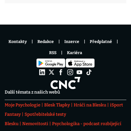
Kontakty
Redakce
Inzerce
Předplatné
RSS
Kariéra
Další témata z našich webů
Moje Psychologie
Blesk Tlapky
Hráči na Blesku
iSport
Fantasy
Spotřebitelské testy
Blesku
Nemovitosti
Psychologika - podcast rozbíjející