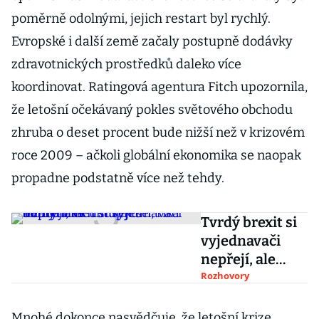
poměrně odolnými, jejich restart byl rychlý.
Evropské i další země začaly postupně dodávky
zdravotnických prostředků daleko více
koordinovat. Ratingová agentura Fitch upozornila,
že letošní očekávaný pokles světového obchodu
zhruba o deset procent bude nižší než v krizovém
roce 2009 – ačkoli globální ekonomika se naopak
propadne podstatně více než tehdy.
Tvrdý brexit si
vyjednavači
nepřejí, ale
musejí se
Rozhovory
odhodlat k
ústupkům, říká
Mnohé dokonce nasvědčuje, že letošní krize