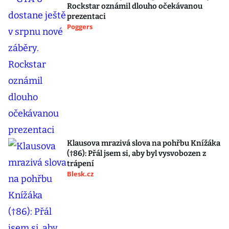
Rockstar oznámil dlouho očekávanou
prezentaci
Poggers
Klausova mrazivá slova na pohřbu Knížáka
(†86): Přál jsem si, aby byl vysvobozen z
trápení
Blesk.cz