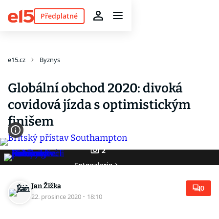
Předplatné
e15.cz
Byznys
Globální obchod 2020: divoká
covidová jízda s optimistickým
finišem
2
Fotogalerie
Jan Žižka
0
22. prosince 2020
·
18:10