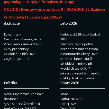
psychologické mýty
Fotbalové přestupy
ONLINE
Eventový prostor Level 9
OKTAGON 92: Szabová
vs. Pudilová
Chance Liga 2026/27
Aktuálně
Léto 2026
Epicentrum
Karlovarský filmový festival
Neštovice: příznaky, léčba
2026
V čem jezdí Yamal a Mesii?
Znamení, že jste potkali
Kvízy pro seniory
někoho z minulého života
Kalendář úplňků 2026
Astronomické úkazy 2026:
Co je bodycount?
zatmění slunce a další
Jak obléci miminko při
vysokých teplotách?
Jak na dokonalé letní mojito
6 lehkých letních salátů
Politika
Sport 2026
Nová superdávka: kdo na ní
MMA
dosáhne?
Fotbal 2026/27
Sjezd sudetských Němců
Hokej 2026
Proč vláda zavádí EET?
Tenis 2026