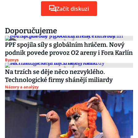
Začít diskuzi
Doporučujeme
PPF spojila síly s globálním hráčem. Nový
podnik povede provoz O2 areny i Fora Karlín
Byznys
Na trzích se děje něco nezvyklého.
Technologické firmy shánějí miliardy
Názory a analýzy