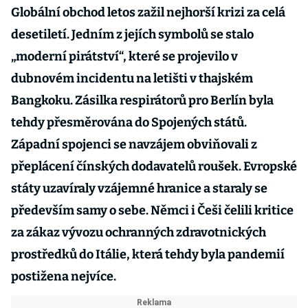
Globální obchod letos zažil nejhorší krizi za celá
desetiletí. Jedním z jejích symbolů se stalo
„moderní pirátství“, které se projevilo v
dubnovém incidentu na letišti v thajském
Bangkoku. Zásilka respirátorů pro Berlín byla
tehdy přesměrována do Spojených států.
Západní spojenci se navzájem obviňovali z
přeplácení čínských dodavatelů roušek. Evropské
státy uzavíraly vzájemné hranice a staraly se
především samy o sebe. Němci i Češi čelili kritice
za zákaz vývozu ochranných zdravotnických
prostředků do Itálie, která tehdy byla pandemií
postižena nejvíce.