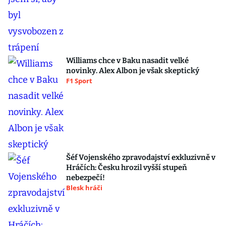
Williams chce v Baku nasadit velké
novinky. Alex Albon je však skeptický
F1 Sport
Šéf Vojenského zpravodajství exkluzivně v
Hráčích: Česku hrozil vyšší stupeň
nebezpečí!
Blesk hráči