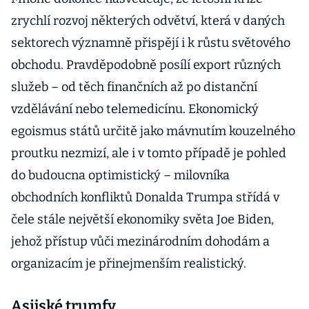
analytička
zrychlí rozvoj některých odvětví, která v daných
sektorech významně přispějí i k růstu světového
obchodu. Pravděpodobně posílí export různých
služeb – od těch finančních až po distanční
vzdělávání nebo telemedicínu. Ekonomický
egoismus států určitě jako mávnutím kouzelného
proutku nezmizí, ale i v tomto případě je pohled
do budoucna optimistický – milovníka
obchodních konfliktů Donalda Trumpa střídá v
čele stále největší ekonomiky světa Joe Biden,
jehož přístup vůči mezinárodním dohodám a
organizacím je přinejmenším realistický.
Asijské trumfy