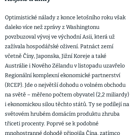
Optimistické nálady z konce letošního roku však
daleko více než zprávy z Washingtonu
povzbuzoval vývoj ve východní Asii, která už
zažívala hospodářské oživení. Patnáct zemí
včetně Číny, Japonska, Jižní Koreje a také
Austrálie i Nového Zélandu v listopadu uzavřelo
Regionální komplexní ekonomické partnerství
(RCEP). Jde o největší dohodu o volném obchodu
na světě – měřeno počtem obyvatel (2,2 miliardy)
i ekonomickou silou těchto států. Ty se podílejí na
světovém hrubém domácím produktu zhruba
třiceti procenty. Poprvé se k podobné
mnohostranné dohodě připojila Čína, zatímco