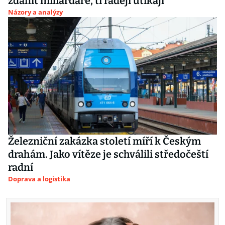
zdanit miliardáře, ti raději utíkají
Názory a analýzy
Železniční zakázka století míří k Českým
drahám. Jako vítěze je schválili středočeští
radní
Doprava a logistika