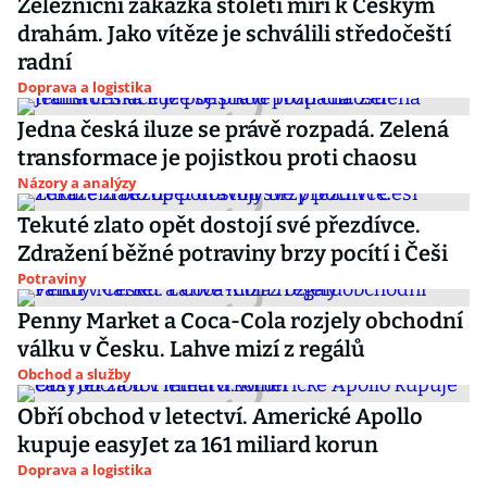
Železniční zakázka století míří k Českým
drahám. Jako vítěze je schválili středočeští
radní
Doprava a logistika
Jedna česká iluze se právě rozpadá. Zelená
transformace je pojistkou proti chaosu
Názory a analýzy
Tekuté zlato opět dostojí své přezdívce.
Zdražení běžné potraviny brzy pocítí i Češi
Potraviny
Penny Market a Coca-Cola rozjely obchodní
válku v Česku. Lahve mizí z regálů
Obchod a služby
Obří obchod v letectví. Americké Apollo
kupuje easyJet za 161 miliard korun
Doprava a logistika