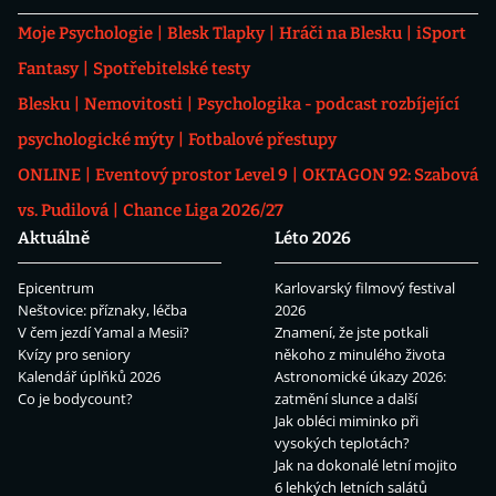
Moje Psychologie
Blesk Tlapky
Hráči na Blesku
iSport
Fantasy
Spotřebitelské testy
Blesku
Nemovitosti
Psychologika - podcast rozbíjející
psychologické mýty
Fotbalové přestupy
ONLINE
Eventový prostor Level 9
OKTAGON 92: Szabová
vs. Pudilová
Chance Liga 2026/27
Aktuálně
Léto 2026
Epicentrum
Karlovarský filmový festival
Neštovice: příznaky, léčba
2026
V čem jezdí Yamal a Mesii?
Znamení, že jste potkali
Kvízy pro seniory
někoho z minulého života
Kalendář úplňků 2026
Astronomické úkazy 2026:
Co je bodycount?
zatmění slunce a další
Jak obléci miminko při
vysokých teplotách?
Jak na dokonalé letní mojito
6 lehkých letních salátů