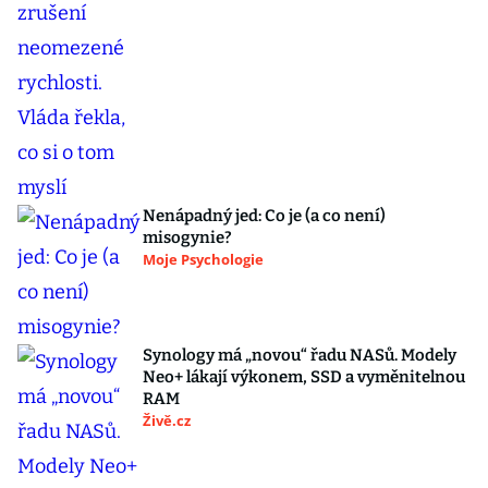
Nenápadný jed: Co je (a co není)
misogynie?
Moje Psychologie
Synology má „novou“ řadu NASů. Modely
Neo+ lákají výkonem, SSD a vyměnitelnou
RAM
Živě.cz