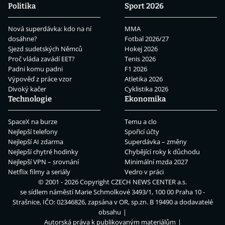
Politika
Sport 2026
Nová superdávka: kdo na ní
MMA
dosáhne?
Fotbal 2026/27
Sjezd sudetských Němců
Hokej 2026
Proč vláda zavádí EET?
Tenis 2026
Padni komu padni
F1 2026
Výpověď z práce vzor
Atletika 2026
Divoký kačer
Cyklistika 2026
Technologie
Ekonomika
SpaceX na burze
Temu a clo
Nejlepší telefony
Spořicí účty
Nejlepší AI zdarma
Superdávka – změny
Nejlepší chytré hodinky
Chybějící roky k důchodu
Nejlepší VPN – srovnání
Minimální mzda 2027
Netflix filmy a seriály
Vedro v práci
© 2001 - 2026 Copyright
CZECH NEWS CENTER a.s.
se sídlem náměstí Marie Schmolkové 3493/1, 100 00 Praha 10 -
Strašnice, IČO: 02346826, zapsána v OR, sp.zn. B 19490 a dodavatelé
obsahu
Autorská práva k publikovaným materiálům