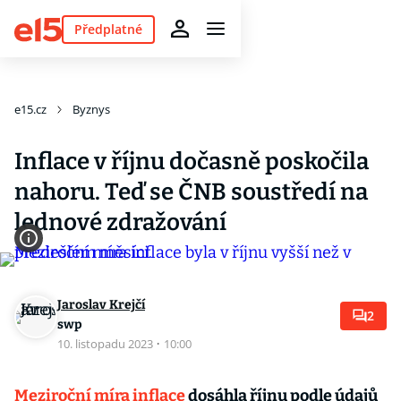
Předplatné
e15.cz
Byznys
Inflace v říjnu dočasně poskočila
nahoru. Teď se ČNB soustředí na
lednové zdražování
Jaroslav Krejčí
2
swp
10. listopadu 2023
·
10:00
Meziroční míra inflace
dosáhla říjnu podle údajů