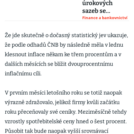
úrokových
sazeb se
odkládá. ČNB se
Finance a bankovnictví
obává zvýšení
inflace kvůli
Že jde skutečně o dočasný statistický jev ukazuje,
energiím
že podle odhadů ČNB by následně měla v lednu
klesnout inflace někam ke třem procentům a v
dalších měsících se blížit dvouprocentnímu
inflačnímu cíli.
V prvním měsíci letošního roku se totiž naopak
výrazně zdražovalo, jelikož firmy kvůli začátku
roku přeceňovaly své ceníky. Meziměsíčně tehdy
vzrostly spotřebitelské ceny hned o šest procent.
Působit tak bude naopak vyšší srovnávací