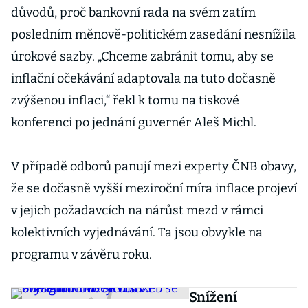
důvodů, proč bankovní rada na svém zatím
posledním měnově-politickém zasedání nesnížila
úrokové sazby. „Chceme zabránit tomu, aby se
inflační očekávání adaptovala na tuto dočasně
zvýšenou inflaci,“ řekl k tomu na tiskové
konferenci po jednání guvernér Aleš Michl.
V případě odborů panují mezi experty ČNB obavy,
že se dočasně vyšší meziroční míra inflace projeví
v jejich požadavcích na nárůst mezd v rámci
kolektivních vyjednávání. Ta jsou obvykle na
programu v závěru roku.
Snížení