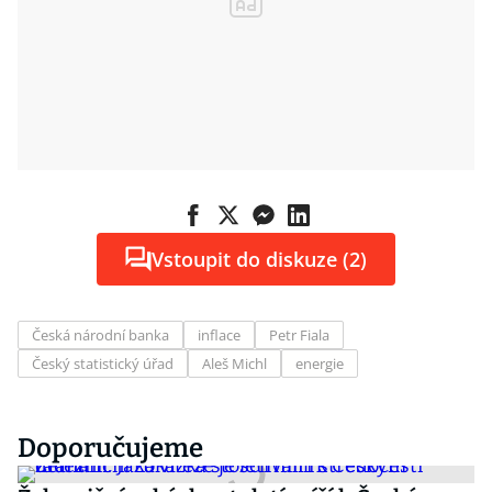
Vstoupit do diskuze (2)
Česká národní banka
inflace
Petr Fiala
Český statistický úřad
Aleš Michl
energie
Doporučujeme