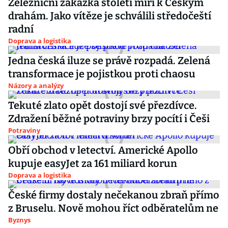
Železniční zakázka století míří k Českým
drahám. Jako vítěze je schválili středočeští
radní
Doprava a logistika
Jedna česká iluze se právě rozpadá. Zelená
transformace je pojistkou proti chaosu
Názory a analýzy
Tekuté zlato opět dostojí své přezdívce.
Zdražení běžné potraviny brzy pocítí i Češi
Potraviny
Obří obchod v letectví. Americké Apollo
kupuje easyJet za 161 miliard korun
Doprava a logistika
České firmy dostaly nečekanou zbraň přímo
z Bruselu. Nově mohou říct odběratelům ne
Byznys