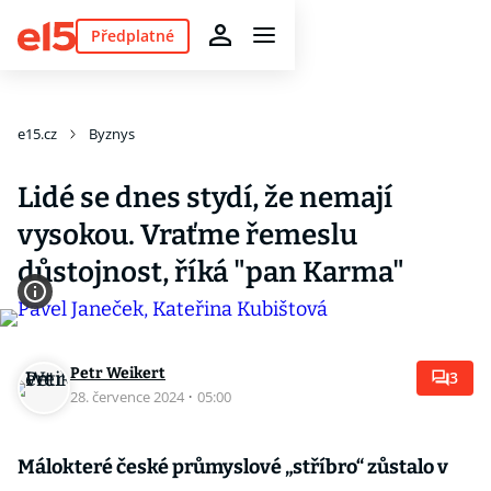
Předplatné
e15.cz
Byznys
Lidé se dnes stydí, že nemají
vysokou. Vraťme řemeslu
důstojnost, říká "pan Karma"
Petr Weikert
3
28. července 2024
·
05:00
Málokteré české průmyslové „stříbro“ zůstalo v