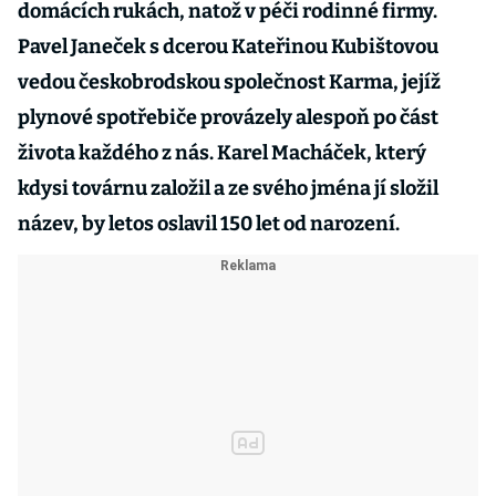
domácích rukách, natož v péči rodinné firmy.
Pavel Janeček s dcerou Kateřinou Kubištovou
vedou českobrodskou společnost Karma, jejíž
plynové spotřebiče provázely alespoň po část
života každého z nás. Karel Macháček, který
kdysi továrnu založil a ze svého jména jí složil
název, by letos oslavil 150 let od narození.