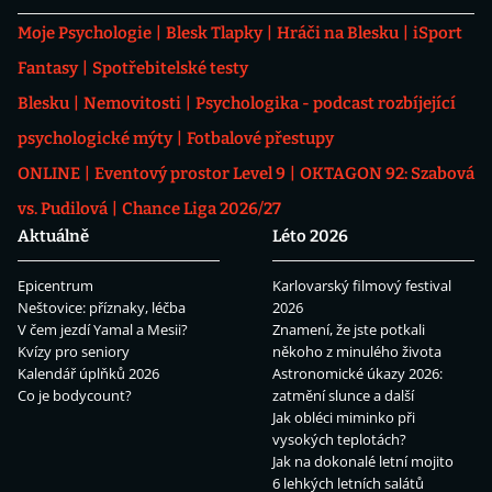
Moje Psychologie
Blesk Tlapky
Hráči na Blesku
iSport
Fantasy
Spotřebitelské testy
Blesku
Nemovitosti
Psychologika - podcast rozbíjející
psychologické mýty
Fotbalové přestupy
ONLINE
Eventový prostor Level 9
OKTAGON 92: Szabová
vs. Pudilová
Chance Liga 2026/27
Aktuálně
Léto 2026
Epicentrum
Karlovarský filmový festival
Neštovice: příznaky, léčba
2026
V čem jezdí Yamal a Mesii?
Znamení, že jste potkali
Kvízy pro seniory
někoho z minulého života
Kalendář úplňků 2026
Astronomické úkazy 2026:
Co je bodycount?
zatmění slunce a další
Jak obléci miminko při
vysokých teplotách?
Jak na dokonalé letní mojito
6 lehkých letních salátů