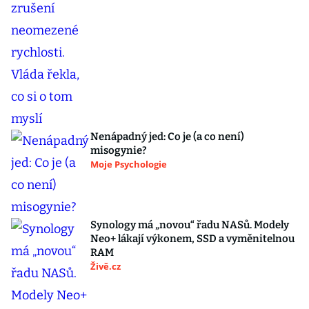
Nenápadný jed: Co je (a co není)
misogynie?
Moje Psychologie
Synology má „novou“ řadu NASů. Modely
Neo+ lákají výkonem, SSD a vyměnitelnou
RAM
Živě.cz