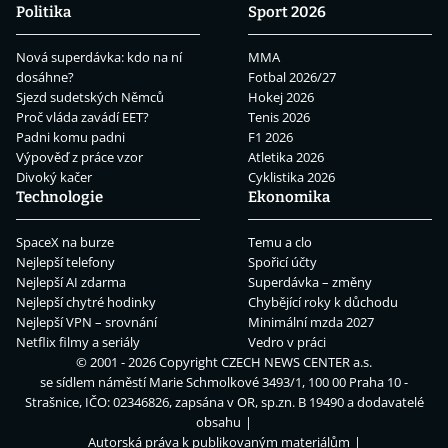
Politika
Sport 2026
Nová superdávka: kdo na ní
MMA
dosáhne?
Fotbal 2026/27
Sjezd sudetských Němců
Hokej 2026
Proč vláda zavádí EET?
Tenis 2026
Padni komu padni
F1 2026
Výpověď z práce vzor
Atletika 2026
Divoký kačer
Cyklistika 2026
Technologie
Ekonomika
SpaceX na burze
Temu a clo
Nejlepší telefony
Spořicí účty
Nejlepší AI zdarma
Superdávka – změny
Nejlepší chytré hodinky
Chybějící roky k důchodu
Nejlepší VPN – srovnání
Minimální mzda 2027
Netflix filmy a seriály
Vedro v práci
© 2001 - 2026 Copyright
CZECH NEWS CENTER a.s.
se sídlem náměstí Marie Schmolkové 3493/1, 100 00 Praha 10 -
Strašnice, IČO: 02346826, zapsána v OR, sp.zn. B 19490 a dodavatelé
obsahu
Autorská práva k publikovaným materiálům