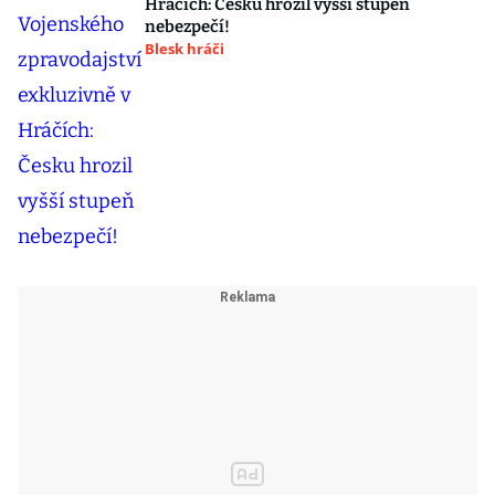
Hráčích: Česku hrozil vyšší stupeň
nebezpečí!
Blesk hráči