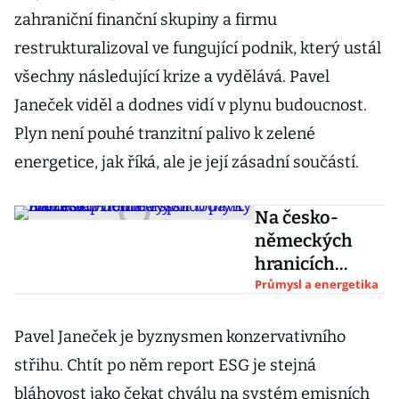
zahraniční finanční skupiny a firmu
restrukturalizoval ve fungující podnik, který ustál
všechny následující krize a vydělává. Pavel
Janeček viděl a dodnes vidí v plynu budoucnost.
Plyn není pouhé tranzitní palivo k zelené
energetice, jak říká, ale je její zásadní součástí.
Na česko-
německých
hranicích
doutná spor o
Průmysl a energetika
plyn. Může
zapříčinit vyšší
Pavel Janeček je byznysmen konzervativního
dodávky z
střihu. Chtít po něm report ESG je stejná
Ruska
bláhovost jako čekat chválu na systém emisních