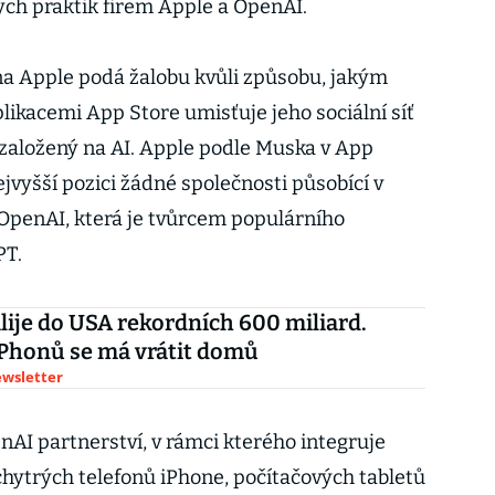
ch praktik firem Apple a OpenAI.
 na Apple podá žalobu kvůli způsobu, jakým
likacemi App Store umisťuje jeho sociální síť
založený na AI. Apple podle Muska v App
jvyšší pozici žádné společnosti působící v
 OpenAI, která je tvůrcem populárního
PT.
lije do USA rekordních 600 miliard.
Phonů se má vrátit domů
ewsletter
nAI partnerství, v rámci kterého integruje
ytrých telefonů iPhone, počítačových tabletů