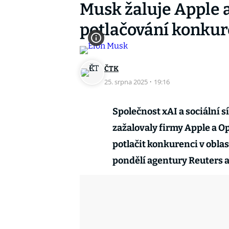
Musk žaluje Apple 
potlačování konkur
ČTK
25. srpna 2025
·
19:16
Společnost xAI a sociální 
zažalovaly firmy Apple a O
potlačit konkurenci v oblas
pondělí agentury Reuters a