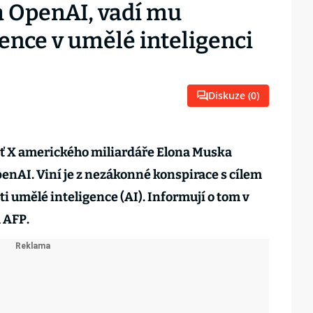
a OpenAI, vadí mu
ence v umělé inteligenci
Diskuze (
0
)
síť X amerického miliardáře Elona Muska
penAI. Viní je z nezákonné konspirace s cílem
ti umělé inteligence (AI). Informují o tom v
 AFP.