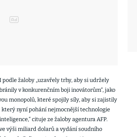
podle žaloby „uzavřely trhy, aby si udržely
bránily v konkurenčním boji inovátorům“, jako
vou monopolů, které spojily síly, aby si zajistily
, který nyní pohání nejmocnější technologie
nteligence,“ cituje ze žaloby agentura AFP.
e výši miliard dolarů a vydání soudního