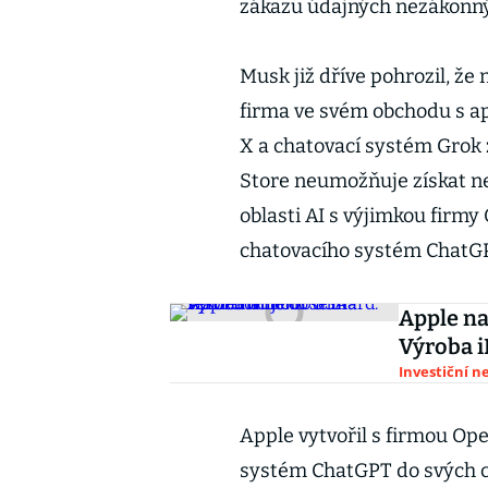
zákazu údajných nezákonný
Musk již dříve pohrozil, že
firma ve svém obchodu s ap
X a chatovací systém Grok 
Store neumožňuje získat ne
oblasti AI s výjimkou firmy
chatovacího systém ChatG
Apple na
Výroba i
Investiční n
Apple vytvořil s firmou Ope
systém ChatGPT do svých ch