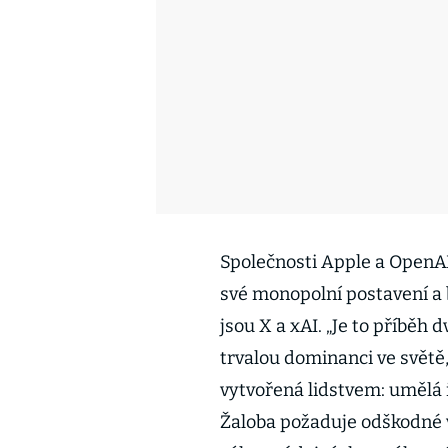
Společnosti Apple a OpenAI 
své monopolní postavení a 
jsou X a xAI. „Je to příběh d
trvalou dominanci ve světě
vytvořená lidstvem: umělá i
Žaloba požaduje odškodné v