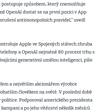
le postupuje způsobem, který znemožňuje
ě OpenAI dostat se na první pozici v App
porušení antimonopolních pravidel,“ uvedl
kontroluje Apple ve Spojených státech zhruba
 telefony a OpenAI nejméně 80 procent trhu s
ajícími generativní umělou inteligenci, píše
šéfem a největším akcionářem výrobce
jbohatším člověkem na světě. V poslední době
v politice. Podporoval amerického prezidenta
kampani a po jeho vítězství několik měsíců