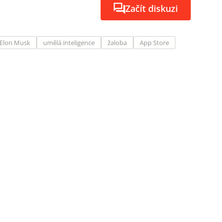
Začít diskuzi
Elon Musk
umělá inteligence
žaloba
App Store