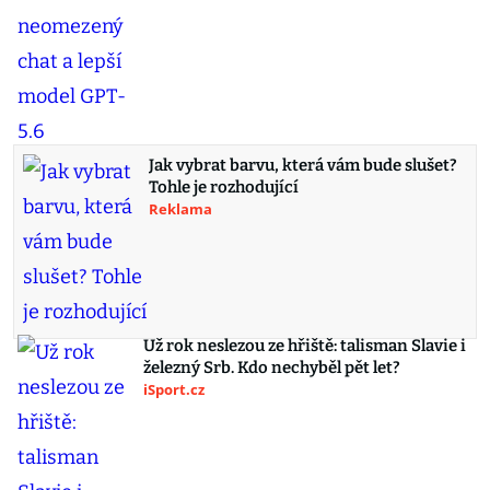
Jak vybrat barvu, která vám bude slušet?
Tohle je rozhodující
Reklama
Už rok neslezou ze hřiště: talisman Slavie i
železný Srb. Kdo nechyběl pět let?
iSport.cz