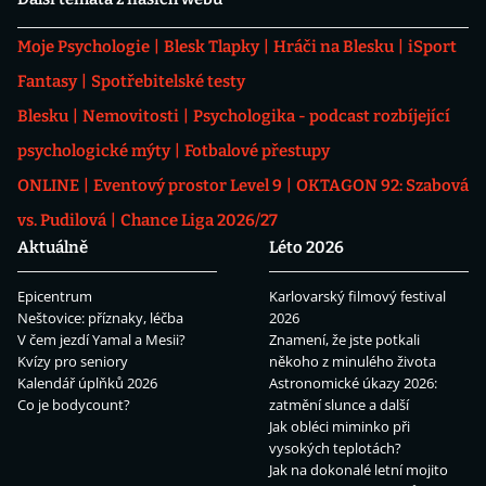
Moje Psychologie
Blesk Tlapky
Hráči na Blesku
iSport
Fantasy
Spotřebitelské testy
Blesku
Nemovitosti
Psychologika - podcast rozbíjející
psychologické mýty
Fotbalové přestupy
ONLINE
Eventový prostor Level 9
OKTAGON 92: Szabová
vs. Pudilová
Chance Liga 2026/27
Aktuálně
Léto 2026
Epicentrum
Karlovarský filmový festival
Neštovice: příznaky, léčba
2026
V čem jezdí Yamal a Mesii?
Znamení, že jste potkali
Kvízy pro seniory
někoho z minulého života
Kalendář úplňků 2026
Astronomické úkazy 2026:
Co je bodycount?
zatmění slunce a další
Jak obléci miminko při
vysokých teplotách?
Jak na dokonalé letní mojito