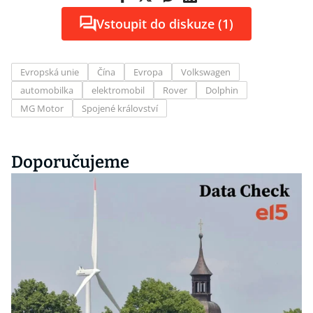
Vstoupit do diskuze (1)
Evropská unie
Čína
Evropa
Volkswagen
automobilka
elektromobil
Rover
Dolphin
MG Motor
Spojené království
Doporučujeme