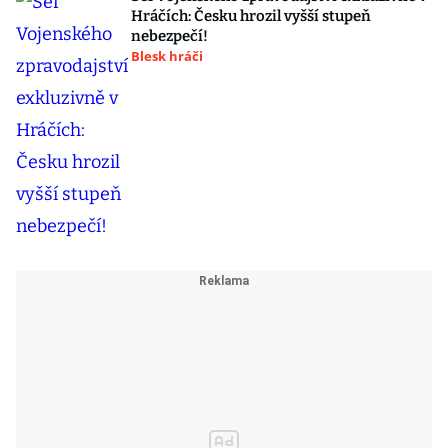
Hráčích: Česku hrozil vyšší stupeň
nebezpečí!
Blesk hráči