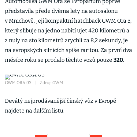
v
Automobilka GWM Ora se Evropanům poprvé
s
představila přede dvěma lety na autosalonu
V
v Mnichově. Její kompaktní hatchback GWM Ora 3,
v
který slibuje na jedno nabití ujet 420 kilometrů a
z nuly na sto kilometrů zrychlí za 8,2 sekundy, je
D
na evropských silnicích spíše raritou. Za první dva
e
měsíce roku se prodalo těchto vozů pouze
320
.
S
m
GWM ORA 03
|
Zdroj: GWM
Devátý nejprodávanější čínský vůz v Evropě
MG
najdete na dalším listu.