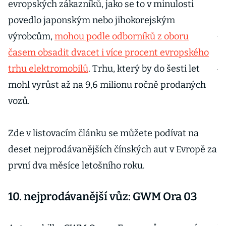
E
evropských zákazníků, jako se to v minulosti
povedlo japonským nebo jihokorejským
J
výrobcům,
mohou podle odborníků z oboru
M
časem obsadit dvacet i více procent evropského
j
trhu elektromobilů
. Trhu, který by do šesti let
s
mohl vyrůst až na 9,6 milionu ročně prodaných
d
vozů.
m
Zde v listovacím článku se můžete podívat na
P
deset nejprodávanějších čínských aut v Evropě za
n
první dva měsíce letošního roku.
p
č
10. nejprodávanější vůz: GWM Ora 03
p