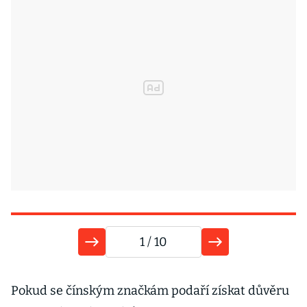
1
/ 10
9
Pokud se čínským značkám podaří získat důvěru