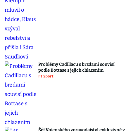
Problémy Cadillacu s brzdami souvisí
podle Bottase s jejich chlazením
F1 Sport
Šéf Vojenského zpravodajství exkluzivně v