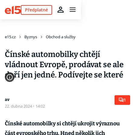
Předplatné
e15.cz
Byznys
Obchod a služby
Čínské automobilky chtějí
vládnout Evropě, prodávat se ale
daří jen jedné. Podívejte se které
av
1
22. dubna 2024
·
14:02
Čínské automobilky si chtějí ukrojit výraznou
část evropského trhu. Hned několik jich