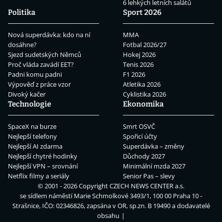
6 lehkých letních salátů
Politika
Sport 2026
Nová superdávka: kdo na ní
MMA
dosáhne?
Fotbal 2026/27
Sjezd sudetských Němců
Hokej 2026
Proč vláda zavádí EET?
Tenis 2026
Padni komu padni
F1 2026
Výpověď z práce vzor
Atletika 2026
Divoký kačer
Cyklistika 2026
Technologie
Ekonomika
SpaceX na burze
Smrt OSVČ
Nejlepší telefony
Spořicí účty
Nejlepší AI zdarma
Superdávka – změny
Nejlepší chytré hodinky
Důchody 2027
Nejlepší VPN – srovnání
Minimální mzda 2027
Netflix filmy a seriály
Senior Pas – slevy
© 2001 - 2026 Copyright
CZECH NEWS CENTER a.s.
se sídlem náměstí Marie Schmolkové 3493/1, 100 00 Praha 10 -
Strašnice, IČO: 02346826, zapsána v OR, sp.zn. B 19490 a dodavatelé
obsahu