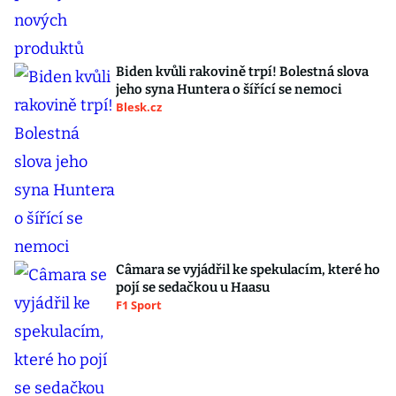
Biden kvůli rakovině trpí! Bolestná slova
jeho syna Huntera o šířící se nemoci
Blesk.cz
Câmara se vyjádřil ke spekulacím, které ho
pojí se sedačkou u Haasu
F1 Sport