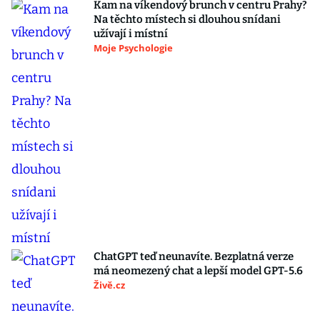
Kam na víkendový brunch v centru Prahy?
Na těchto místech si dlouhou snídani
užívají i místní
Moje Psychologie
ChatGPT teď neunavíte. Bezplatná verze
má neomezený chat a lepší model GPT-5.6
Živě.cz