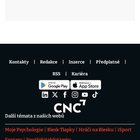
Kontakty
Redakce
Inzerce
Předplatné
RSS
Kariéra
Další témata z našich webů
Moje Psychologie
Blesk Tlapky
Hráči na Blesku
iSport
Fantasy
Spotřebitelské testy