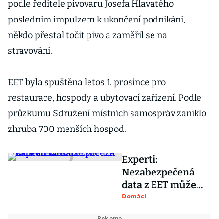
podle ředitele pivovaru Josefa Hlavatého
posledním impulzem k ukončení podnikání,
někdo přestal točit pivo a zaměřil se na
stravování.
EET byla spuštěna letos 1. prosince pro
restaurace, hospody a ubytovací zařízení. Podle
průzkumu Sdružení místních samospráv zaniklo
zhruba 700 menších hospod.
Experti:
Nezabezpečená
data z EET může
zneužít
Domácí
konkurence