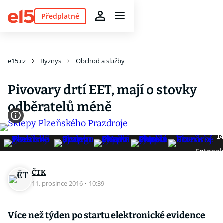
Předplatné
e15.cz
Byznys
Obchod a služby
Pivovary drtí EET, mají o stovky
odběratelů méně
1
Fotogal
ČTK
11. prosince 2016
·
10:39
Více než týden po startu elektronické evidence