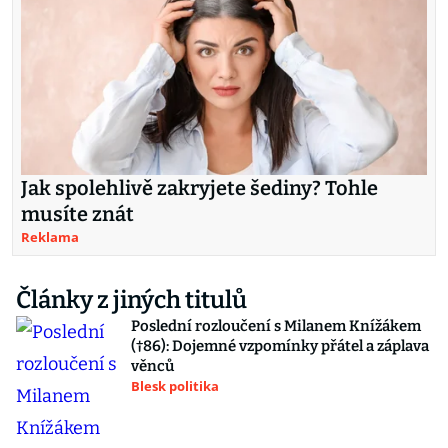
Jak spolehlivě zakryjete šediny? Tohle
musíte znát
Reklama
Články z jiných titulů
Poslední rozloučení s Milanem Knížákem
(†86): Dojemné vzpomínky přátel a záplava
věnců
Blesk politika