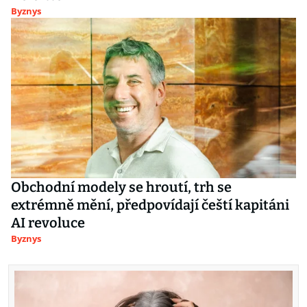
Byznys
Obchodní modely se hroutí, trh se
extrémně mění, předpovídají čeští kapitáni
AI revoluce
Byznys