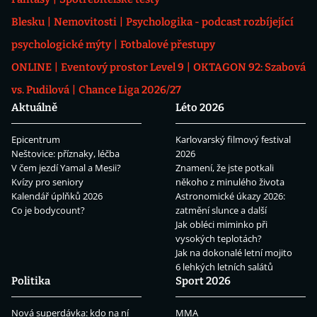
Blesku
Nemovitosti
Psychologika - podcast rozbíjející
psychologické mýty
Fotbalové přestupy
ONLINE
Eventový prostor Level 9
OKTAGON 92: Szabová
vs. Pudilová
Chance Liga 2026/27
Aktuálně
Léto 2026
Epicentrum
Karlovarský filmový festival
Neštovice: příznaky, léčba
2026
V čem jezdí Yamal a Mesii?
Znamení, že jste potkali
Kvízy pro seniory
někoho z minulého života
Kalendář úplňků 2026
Astronomické úkazy 2026:
Co je bodycount?
zatmění slunce a další
Jak obléci miminko při
vysokých teplotách?
Jak na dokonalé letní mojito
6 lehkých letních salátů
Politika
Sport 2026
Nová superdávka: kdo na ní
MMA