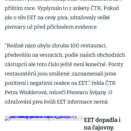
příštím roce. Vyplynulo to z ankety ČTK. Pokud
jde o vliv EET na ceny piva, zdražovaly velké
pivovary už před příchodem evidence.
"Reálně nám ubylo zhruba 100 restaurací,
především na vesnicích, podle našich obchodních
zástupců ale toto číslo ještě není konečné. Pocity
restauratérů jsou smíšené, zaznamenali jsme
pozitivní i negativní reakce na EET," řekla ČTK
Petra Winklerová, mluvčí Pivovaru Svijany. O
zdražování piva kvůli EET informace nemá.
EET dopadla i
na čajovny.