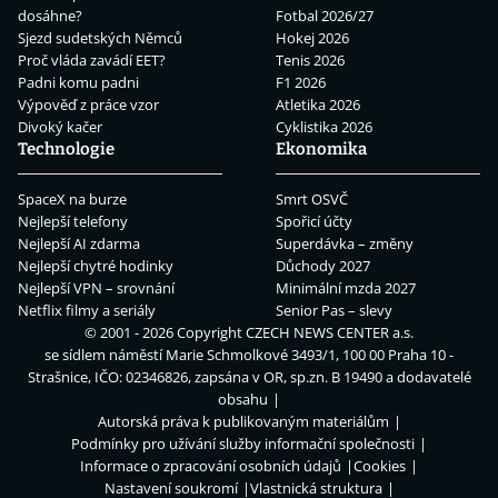
dosáhne?
Fotbal 2026/27
Sjezd sudetských Němců
Hokej 2026
Proč vláda zavádí EET?
Tenis 2026
Padni komu padni
F1 2026
Výpověď z práce vzor
Atletika 2026
Divoký kačer
Cyklistika 2026
Technologie
Ekonomika
SpaceX na burze
Smrt OSVČ
Nejlepší telefony
Spořicí účty
Nejlepší AI zdarma
Superdávka – změny
Nejlepší chytré hodinky
Důchody 2027
Nejlepší VPN – srovnání
Minimální mzda 2027
Netflix filmy a seriály
Senior Pas – slevy
© 2001 - 2026 Copyright
CZECH NEWS CENTER a.s.
se sídlem náměstí Marie Schmolkové 3493/1, 100 00 Praha 10 -
Strašnice, IČO: 02346826, zapsána v OR, sp.zn. B 19490 a dodavatelé
obsahu
Autorská práva k publikovaným materiálům
Podmínky pro užívání služby informační společnosti
Informace o zpracování osobních údajů
Cookies
Nastavení soukromí
Vlastnická struktura