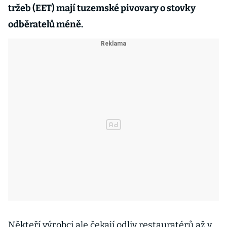
tržeb (EET) mají tuzemské pivovary o stovky
odběratelů méně.
Někteří výrobci ale čekají odliv restauratérů až v