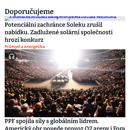
Doporučujeme
Potenciální zachránce Soleku zrušil
nabídku. Zadlužené solární společnosti
hrozí konkurz
Průmysl a energetika
PPF spojila síly s globálním lídrem.
Americký obr povede provoz O2 areny i Fora