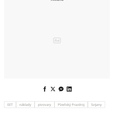
EET
náklady
pivovary
Plzeňský Prazdroj
Svijany