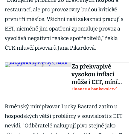
"Evidujeme přibližně 20 uzavřených hospod a
restaurací, ale pro provozovny budou kritické
první tři měsíce. Všichni naši zákazníci pracují s
EET, nicméně jim opatření zpomaluje provoz a
vyvolává negativní reakce spotřebitelů," řekla
ČTK mluvčí pivovarů Jana Pikardová.
Za překvapivě
vysokou inflaci
může i EET, míní
analytici
Finance a bankovnictví
Brněnský minipivovar Lucky Bastard zatím u
hospodských větší problémy v souvislosti s EET
nevidí. "Odběratelé nakupují pivo stejně jako