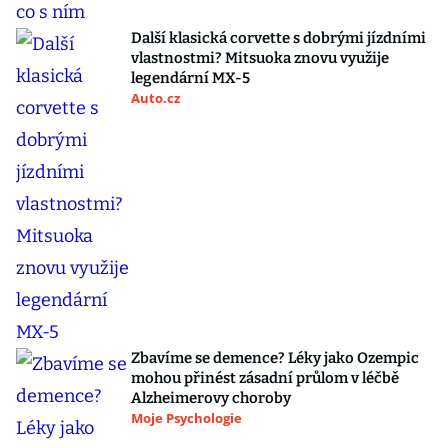
Další klasická corvette s dobrými jízdními
vlastnostmi? Mitsuoka znovu využije
legendární MX-5
Auto.cz
Zbavíme se demence? Léky jako Ozempic
mohou přinést zásadní průlom v léčbě
Alzheimerovy choroby
Moje Psychologie