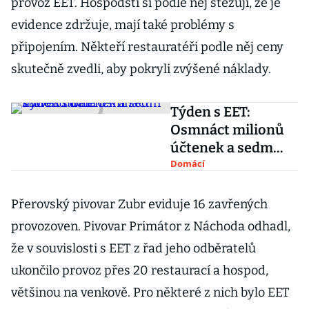
provoz EET. Hospodští si podle něj stěžují, že je
evidence zdržuje, mají také problémy s
připojením. Někteří restauratéři podle něj ceny
skutečně zvedli, aby pokryli zvýšené náklady.
Týden s EET:
Osmnáct milionů
účtenek a sedm
stovek udání
Domácí
Přerovský pivovar Zubr eviduje 16 zavřených
provozoven. Pivovar Primátor z Náchoda odhadl,
že v souvislosti s EET z řad jeho odběratelů
ukončilo provoz přes 20 restaurací a hospod,
většinou na venkově. Pro některé z nich bylo EET