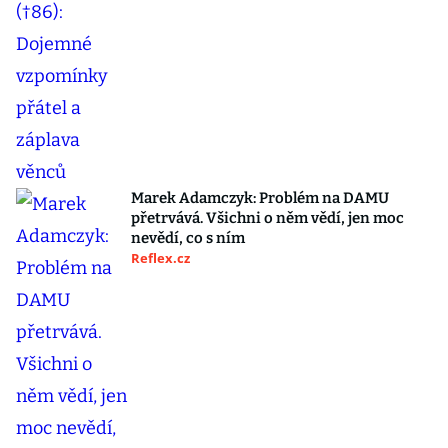
Marek Adamczyk: Problém na DAMU
přetrvává. Všichni o něm vědí, jen moc
nevědí, co s ním
Reflex.cz