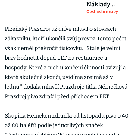
Náklady
minimální,
Obchod a služby
přínosy žádné
a práce navíc,
Plzeňský Prazdroj už dříve mluvil o stovkách
zní z
zákazníků, kteří ukončili svůj provoz, tento počet
provozoven
však neměl překročit tisícovku. "Stále je velmi
brzy hodnotit dopad EET na restaurace a
hospody. Které z nich ukončení činnosti avizují a
které skutečně skončí, uvidíme zřejmě až v
lednu," dodala mluvčí Prazdroje Jitka Němečková.
Prazdroj pivo zdražil před příchodem EET.
Skupina Heineken zdražila od listopadu pivo o 40
až 80 haléřů podle jednotlivých značek.