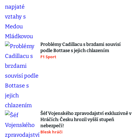
Problémy Cadillacu s brzdami souvisí
podle Bottase s jejich chlazením
F1 Sport
Šéf Vojenského zpravodajství exkluzivně v
Hráčích: Česku hrozil vyšší stupeň
nebezpečí!
Blesk hráči