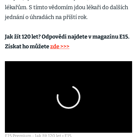
lékařům. S tímto vědomím jdou lékaři do dalších
jednání o úhradách na příští rok.
Jak žít 120 let? Odpovědi najdete v magazínu E15.
Získat ho můžete
zde >>>
E15 Premium - Jak žít 120 let • E15