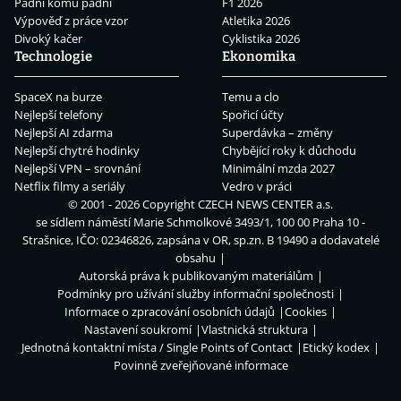
Padni komu padni
F1 2026
Výpověď z práce vzor
Atletika 2026
Divoký kačer
Cyklistika 2026
Technologie
Ekonomika
SpaceX na burze
Temu a clo
Nejlepší telefony
Spořicí účty
Nejlepší AI zdarma
Superdávka – změny
Nejlepší chytré hodinky
Chybějící roky k důchodu
Nejlepší VPN – srovnání
Minimální mzda 2027
Netflix filmy a seriály
Vedro v práci
© 2001 - 2026 Copyright
CZECH NEWS CENTER a.s.
se sídlem náměstí Marie Schmolkové 3493/1, 100 00 Praha 10 -
Strašnice, IČO: 02346826, zapsána v OR, sp.zn. B 19490 a dodavatelé
obsahu
Autorská práva k publikovaným materiálům
Podmínky pro užívání služby informační společnosti
Informace o zpracování osobních údajů
Cookies
Nastavení soukromí
Vlastnická struktura
Jednotná kontaktní místa / Single Points of Contact
Etický kodex
Povinně zveřejňované informace