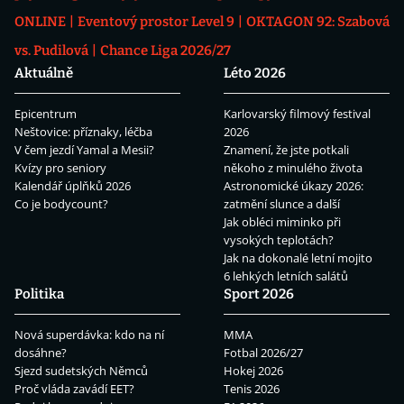
ONLINE
Eventový prostor Level 9
OKTAGON 92: Szabová
vs. Pudilová
Chance Liga 2026/27
Aktuálně
Léto 2026
Epicentrum
Karlovarský filmový festival
Neštovice: příznaky, léčba
2026
V čem jezdí Yamal a Mesii?
Znamení, že jste potkali
Kvízy pro seniory
někoho z minulého života
Kalendář úplňků 2026
Astronomické úkazy 2026:
Co je bodycount?
zatmění slunce a další
Jak obléci miminko při
vysokých teplotách?
Jak na dokonalé letní mojito
6 lehkých letních salátů
Politika
Sport 2026
Nová superdávka: kdo na ní
MMA
dosáhne?
Fotbal 2026/27
Sjezd sudetských Němců
Hokej 2026
Proč vláda zavádí EET?
Tenis 2026