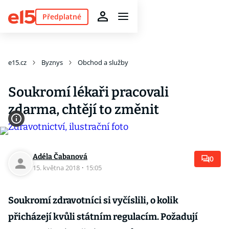
Předplatné
e15.cz
Byznys
Obchod a služby
Soukromí lékaři pracovali
zdarma, chtějí to změnit
Adéla Čabanová
0
15. května 2018
·
15:05
Soukromí zdravotníci si vyčíslili, o kolik
přicházejí kvůli státním regulacím. Požadují