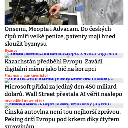
Onsemi, Meopta i Advacam. Do českých
čipů míří velké peníze, patenty mají hned
sloužit byznysu
Byznys
Kazachstán předběhl Evropu. Zavádí
digitální měnu jako bič na korupci
Finance a bankovnictví
Microsoft přidal za jediný den 450 miliard
dolarů. Wall Street přestala AI věřit naslepo
Investiční newsletter
Čínská autovlna není tou nejhorší zprávou.
Peking drží Evropu pod krkem díky čtyřem
surovinám