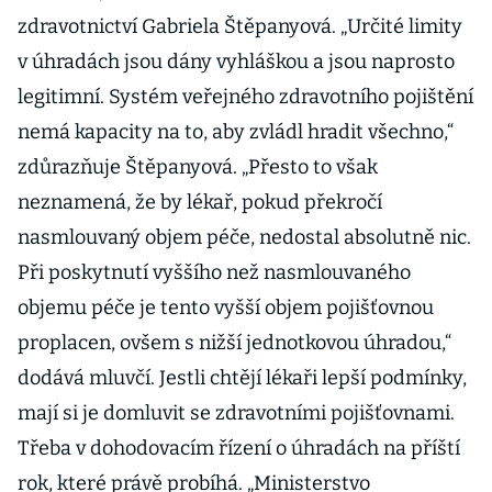
zdravotnictví Gabriela Štěpanyová. „Určité limity
v úhradách jsou dány vyhláškou a jsou naprosto
legitimní. Systém veřejného zdravotního pojištění
nemá kapacity na to, aby zvládl hradit všechno,“
zdůrazňuje Štěpanyová. „Přesto to však
neznamená, že by lékař, pokud překročí
nasmlouvaný objem péče, nedostal absolutně nic.
Při poskytnutí vyššího než nasmlouvaného
objemu péče je tento vyšší objem pojišťovnou
proplacen, ovšem s nižší jednotkovou úhradou,“
dodává mluvčí. Jestli chtějí lékaři lepší podmínky,
mají si je domluvit se zdravotními pojišťovnami.
Třeba v dohodovacím řízení o úhradách na příští
rok, které právě probíhá. „Ministerstvo