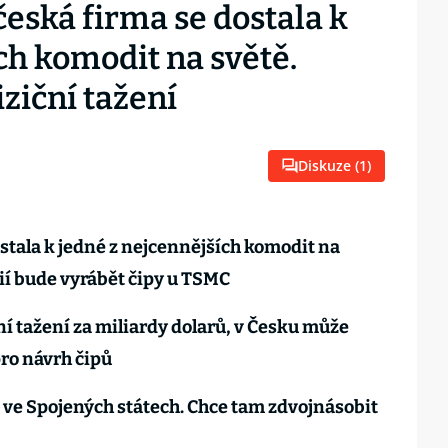
ská firma se dostala k
ch komodit na světě.
ziční tažení
Diskuze (
1
)
stala k jedné z nejcennějších komodit na
ií bude vyrábět čipy u TSMC
í tažení za miliardy dolarů, v Česku může
ro návrh čipů
 ve Spojených státech. Chce tam zdvojnásobit