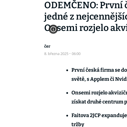
ODEMČENO: První če
jedné z nejcennější
Onsemi rozjelo akvi
čer
8. března 2025
·
06:00
První česká firma se do
světě, s Applem či Nvid
Onsemi rozjelo akvizičn
získat druhé centrum p
Faitova 2JCP expanduje
tržby