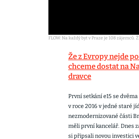
FLOW: Na každý byt v Praze je 108 zájemců. Ží
Že z Evropy nejde po
chceme dostat na Na
dravce
První setkání e15 se dvěma
v roce 2016 v jedné staré j
nezmodernizované části Br
měli první kancelář. Dnes z
si připsali novou investici