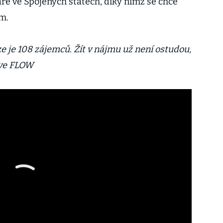
áře ve Spojených státech, díky nimž se chce
ům.
e je 108 zájemců. Žít v nájmu už není ostudou,
 ve FLOW