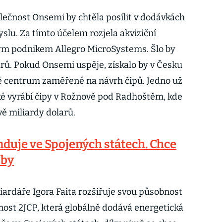
ečnost Onsemi by chtěla posílit v dodávkách
slu. Za tímto účelem rozjela akviziční
m podnikem Allegro MicroSystems. Šlo by
arů. Pokud Onsemi uspěje, získalo by v Česku
 centrum zaměřené na návrh čipů. Jedno už
ké vyrábí čipy v Rožnově pod Radhoštěm, kde
ě miliardy dolarů.
nduje ve Spojených státech. Chce
žby
iardáře Igora Faita rozšiřuje svou působnost
ost 2JCP, která globálně dodává energetická