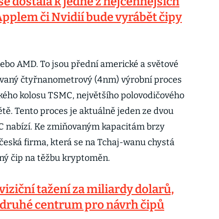
se dostala k jedné z nejcennějších
Applem či Nvidií bude vyrábět čipy
ebo AMD. To jsou přední americké a světové
kzvaný čtyřnanometrový (4nm) výrobní proces
kého kolosu TSMC, největšího polovodičového
tě. Tento proces je aktuálně jeden ze dvou
MC nabízí. Ke zmiňovaným kapacitám brzy
 česká firma, která se na Tchaj-wanu chystá
ený čip na těžbu kryptoměn.
iziční tažení za miliardy dolarů,
 druhé centrum pro návrh čipů