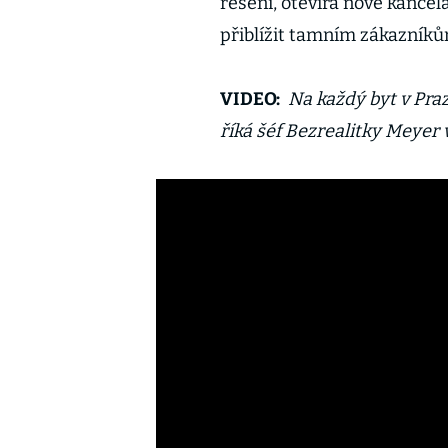
řešení, otevírá nové kancel
přiblížit tamním zákazník
VIDEO:
Na každý byt v Praz
říká šéf Bezrealitky Meyer