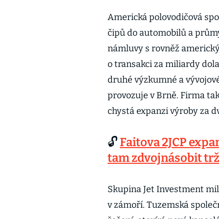
Americká polovodičová spol
čipů do automobilů a průmy
námluvy s rovněž americký
o transakci za miliardy dol
druhé výzkumné a vývojové
provozuje v Brně. Firma ta
chystá expanzi výroby za dv
🔓
Faitova 2JCP expa
tam zdvojnásobit tr
Skupina Jet Investment mil
v zámoří. Tuzemská společn