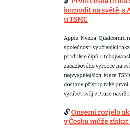
🔓
První česká firma 
komodit na světě, s 
u TSMC
Apple, Nvidia, Qualcomm n
společnosti využívající ta
produkce čipů u tchajwans
zakázkového výrobce na svě
nejvyspělejších, které TS
dostane přístup také první
vyrábět svůj v Praze navrž
🔓
Onsemi rozjelo akv
v Česku může získat