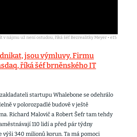
t v nájmu už není ostudou, říká šéf Bezrealitky Meyer • e15
dnikat, jsou výmluvy. Firmu
sdaq, říká šéf brněnského IT
 zakladateli startupu Whalebone se odehrálo
ídelně v polorozpadlé budově v ještě
na. Richard Malovič a Robert Šefr tam tehdy
aměstnávají 110 lidí a před pár týdny
 ve výši 340 milionů korun. Ta má pomoci