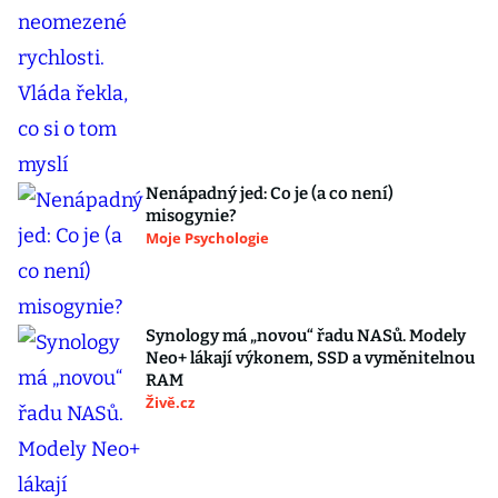
Nenápadný jed: Co je (a co není)
misogynie?
Moje Psychologie
Synology má „novou“ řadu NASů. Modely
Neo+ lákají výkonem, SSD a vyměnitelnou
RAM
Živě.cz