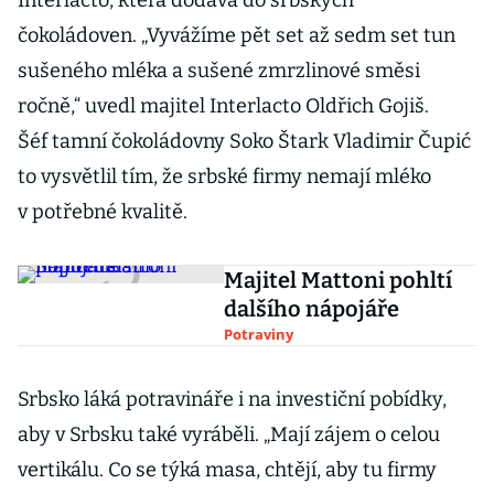
Interlacto, která dodává do srbských
čokoládoven. „Vyvážíme pět set až sedm set tun
sušeného mléka a sušené zmrzlinové směsi
ročně,“ uvedl majitel Interlacto Oldřich Gojiš.
Šéf tamní čokoládovny Soko Štark Vladimir Čupić
to vysvětlil tím, že srbské firmy nemají mléko
v potřebné kvalitě.
Majitel Mattoni pohltí
dalšího nápojáře
Potraviny
Srbsko láká potravináře i na investiční pobídky,
aby v Srbsku také vyráběli. „Mají zájem o celou
vertikálu. Co se týká masa, chtějí, aby tu firmy