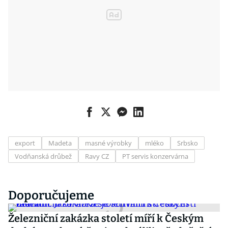
export
Madeta
masné výrobky
mléko
Srbsko
Vodňanská drůbež
Ravy CZ
PT servis konzervárna
Doporučujeme
Železniční zakázka století míří k Českým