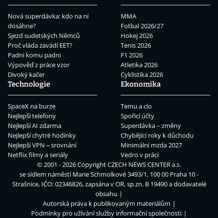
Nová superdávka: kdo na ní
MMA
dosáhne?
Fotbal 2026/27
Sjezd sudetských Němců
Hokej 2026
Proč vláda zavádí EET?
Tenis 2026
Padni komu padni
F1 2026
Výpověď z práce vzor
Atletika 2026
Divoký kačer
Cyklistika 2026
Technologie
Ekonomika
SpaceX na burze
Temu a clo
Nejlepší telefony
Spořicí účty
Nejlepší AI zdarma
Superdávka – změny
Nejlepší chytré hodinky
Chybějící roky k důchodu
Nejlepší VPN – srovnání
Minimální mzda 2027
Netflix filmy a seriály
Vedro v práci
© 2001 - 2026 Copyright
CZECH NEWS CENTER a.s.
se sídlem náměstí Marie Schmolkové 3493/1, 100 00 Praha 10 -
Strašnice, IČO: 02346826, zapsána v OR, sp.zn. B 19490 a dodavatelé
obsahu
Autorská práva k publikovaným materiálům
Podmínky pro užívání služby informační společnosti