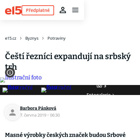
Předplatné
e15.cz
Byznys
Potraviny
Čeští řezníci expandují na srbský
trh
3
Fotogalerie
Barbora Pánková
7. června 2019
·
06:30
Masné výrobky českých značek budou Srbové