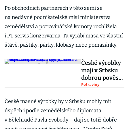
Po obchodních partnerech v této zemi se
na nedávné podnikatelské misi ministerstva
zemědělství a potravinářské komory rozhlížela
i PT servis konzervárna. Ta vyrábí masa ve vlastní
šťávě, paštiky, párky, klobásy nebo pomazánky.
České výrobky
mají v Srbsku
dobrou pověst,
víno a slivovice
Potraviny
ale neuspějí,
říká diplomat
České masné výrobky by v Srbsku mohly mít
úspěch i podle zemědělského diplomata
v Bělehradě Pavla Svobody – dají se totiž dobře