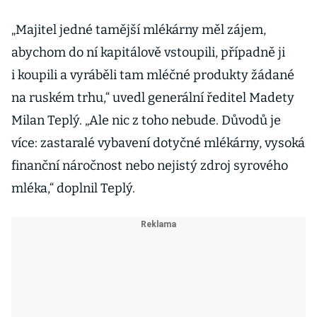
„Majitel jedné tamější mlékárny měl zájem,
abychom do ní kapitálově vstoupili, případně ji
i koupili a vyráběli tam mléčné produkty žádané
na ruském trhu,“ uvedl generální ředitel Madety
Milan Teplý. „Ale nic z toho nebude. Důvodů je
více: zastaralé vybavení dotyčné mlékárny, vysoká
finanční náročnost nebo nejistý zdroj syrového
mléka,“ doplnil Teplý.