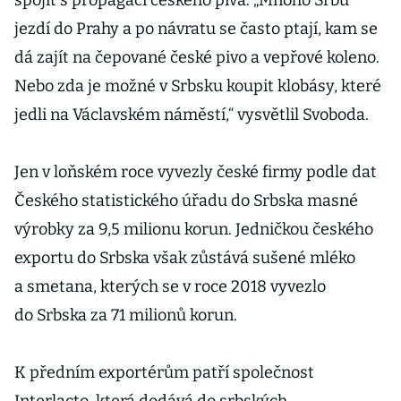
spojit s propagací českého piva. „Mnoho Srbů
jezdí do Prahy a po návratu se často ptají, kam se
dá zajít na čepované české pivo a vepřové koleno.
Nebo zda je možné v Srbsku koupit klobásy, které
jedli na Václavském náměstí,“ vysvětlil Svoboda.
Jen v loňském roce vyvezly české firmy podle dat
Českého statistického úřadu do Srbska masné
výrobky za 9,5 milionu korun. Jedničkou českého
exportu do Srbska však zůstává sušené mléko
a smetana, kterých se v roce 2018 vyvezlo
do Srbska za 71 milionů korun.
K předním exportérům patří společnost