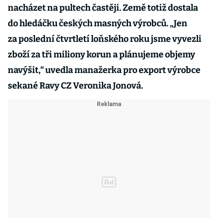
nacházet na pultech častěji. Země totiž dostala
do hledáčku českých masných výrobců. „Jen
za poslední čtvrtletí loňského roku jsme vyvezli
zboží za tři miliony korun a plánujeme objemy
navýšit,“ uvedla manažerka pro export výrobce
sekané Ravy CZ Veronika Jonová.