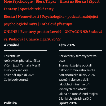
Moje Psychologie
Blesk Tlapky
Hráči na Blesku
iSport
Fantasy
Spotřebitelské testy
Blesku
Nemovitosti
Psychologika - podcast rozbíjející
psychologické mýty
Fotbalové přestupy
ONLINE
Eventový prostor Level 9
OKTAGON 92: Szabová
vs. Pudilová
Chance Liga 2026/27
Aktuálně
Léto 2026
Epicentrum
Karlovarský filmový festival
Neštovice: příznaky, léčba
2026
V čem jezdí Yamal a Mesii?
Znamení, že jste potkali
Kvízy pro seniory
někoho z minulého života
Kalendář úplňků 2026
Astronomické úkazy 2026:
Co je bodycount?
zatmění slunce a další
Jak obléci miminko při
vysokých teplotách?
Jak na dokonalé letní mojito
6 lehkých letních salátů
Politika
Sport 2026