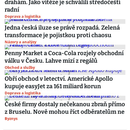
drahám. Jako vítěze je schválili středočeští
radní
Doprava a logistika
Jedna česká iluze se právě rozpadá. Zelená
transformace je pojistkou proti chaosu
Názory a analýzy
Penny Market a Coca-Cola rozjely obchodní
válku v Česku. Lahve mizí z regálů
Obchod a služby
Obří obchod v letectví. Americké Apollo
kupuje easyJet za 161 miliard korun
Doprava a logistika
České firmy dostaly nečekanou zbraň přímo
z Bruselu. Nově mohou říct odběratelům ne
Byznys