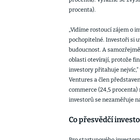
procenta).
„Vidíme rostoucí zájem o in
pochopitelné. Investoři si u
budoucnost. A samozřejmě vn
oblasti otevírají, protože 
investory přitahuje nejvíc,
Ventures a člen představen
commerce (24,5 procenta) n
investorů se nezaměřuje na
Co přesvědčí invest
Pro startupového investora