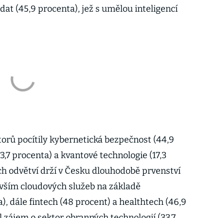
dat (45,9 procenta), jež s umělou inteligencí
orů pocítily kybernetická bezpečnost (44,9
3,7 procenta) a kvantové technologie (17,3
ch odvětví drží v Česku dlouhodobě prvenství
vším cloudových služeb na základě
), dále fintech (48 procent) a healthtech (46,9
l zájem o sektor obranných technologií (33,7