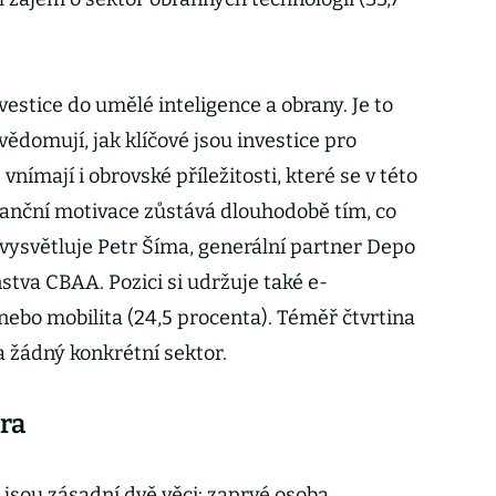
vestice do umělé inteligence a obrany. Je to
vědomují, jak klíčové jsou investice pro
ímají i obrovské příležitosti, které se v této
finanční motivace zůstává dlouhodobě tím, co
“ vysvětluje Petr Šíma, generální partner Depo
stva CBAA. Pozici si udržuje také e-
ebo mobilita (24,5 procenta). Téměř čtvrtina
 žádný konkrétní sektor.
ora
 jsou zásadní dvě věci: zaprvé osoba