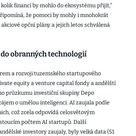
 kolik financí by mohlo do ekosystému přijít,“
 připomíná, že pomoci by mohly i mnohokrát
ciové opční plány a jejich letos schválená
 i do obranných technologií
 firem a rozvoji tuzemského startupového
vate equity a venture capital fondy a andělští
ního průzkumu investiční skupiny Depo
 zájem o umělou inteligenci. AI zaujala podle
ich, což zcela odpovídá celosvětovým
ostoucím počtem AI startupů. Další
andělské investory zaujaly, byly velká data (51