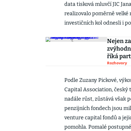
data tisková mluvčí JIC Jan
realizovalo poměrně velké mn
investičních kol odnesli i p
Nejen z
zvýhodni
říká par
Rozhovory
Podle Zuzany Pickové, výko
Capital Association, český 
nadále růst, zůstává však 
penzijních fondech jsou mil
venture capital fondů a jej
pomohla. Pomalé postupné z