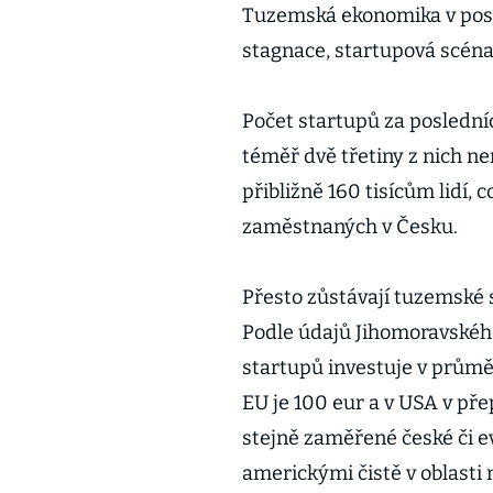
Tuzemská ekonomika v posle
stagnace, startupová scéna
Počet startupů za posledních
téměř dvě třetiny z nich ne
přibližně 160 tisícům lidí
zaměstnaných v Česku.
Přesto zůstávají tuzemské 
Podle údajů Jihomoravského
startupů investuje v průmě
EU je 100 eur a v USA v pře
stejně zaměřené české či 
americkými čistě v oblasti