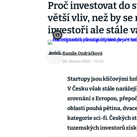
Proč investovat do 
větší vliv, než by se
investoři ale stále v
Kamila Ondráčková
20. června 2025
·
12:10
Startupy jsou klíčovými hr
V Česku však stále narážej
srovnání s Evropou, přepoč
oblasti pouhá pětina, dvace
kategorie sci-fi. Českých s
tuzemských investorů získ