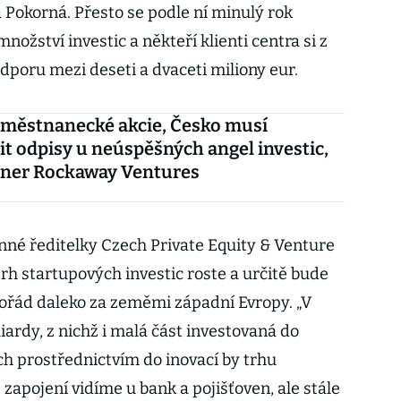
a Pokorná. Přesto se podle ní minulý rok
ožství investic a někteří klienti centra si z
odporu mezi deseti a dvaceti miliony eur.
aměstnanecké akcie, Česko musí
t odpisy u neúspěšných angel investic,
tner Rockaway Ventures
nné ředitelky Czech Private Equity & Venture
trh startupových investic roste a určitě bude
pořád daleko za zeměmi západní Evropy. „V
iardy, z nichž i malá část investovaná do
ich prostřednictvím do inovací by trhu
apojení vidíme u bank a pojišťoven, ale stále