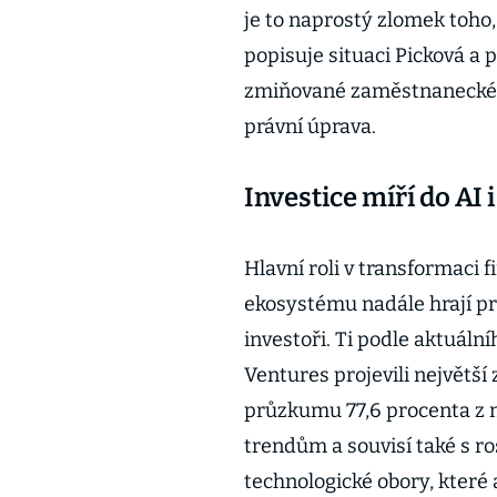
je to naprostý zlomek toho,
popisuje situaci Picková a
zmiňované zaměstnanecké ak
právní úprava.
Investice míří do AI
Hlavní roli v transformaci
ekosystému nadále hrají pri
investoři. Ti podle aktuál
Ventures projevili největší
průzkumu 77,6 procenta z n
trendům a souvisí také s r
technologické obory, které 