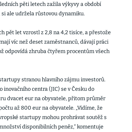
dních pěti letech zažila výkyvy a období
 si ale udržela růstovou dynamiku.
 pět let vzrostl z 2,8 na 4,2 tisíce, a přestože
mají víc než deset zaměstnanců, dávají práci
, což odpovídá zhruba čtyřem procentům všech
startupy stranou hlavního zájmu investorů.
 inovačního centra (JIC) se v Česku do
ru dvacet eur na obyvatele, přitom průměr
počtu až 800 eur na obyvatele. „Vidíme, že
evropské startupy mohou prohrávat soutěž s
 množství disponibilních peněz,“ komentuje