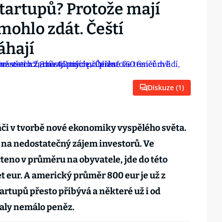
startupů? Protože mají
 mohlo zdát. Čeští
áhají
Diskuze (
1
)
áči v tvorbě nové ekonomiky vyspělého světa.
í na nedostatečný zájem investorů. Ve
teno v průměru na obyvatele, jde do této
t eur. A americký průměr 800 eur je už z
tartupů přesto přibývá a některé už i od
aly nemálo peněz.