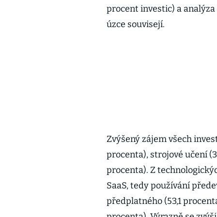
procent investic) a analýza 
úzce souvisejí.
Zvýšený zájem všech invest
procenta), strojové učení (3
procenta). Z technologický
SaaS, tedy používání přede
předplatného (53,1 procenta
procenta). Výrazně se zvýši