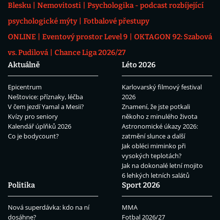
Blesku
Nemovitosti
Psychologika - podcast rozbíjející
psychologické mýty
Fotbalové přestupy
ONLINE
Eventový prostor Level 9
OKTAGON 92: Szabová
vs. Pudilová
Chance Liga 2026/27
Aktuálně
Léto 2026
Epicentrum
Karlovarský filmový festival
Neštovice: příznaky, léčba
2026
V čem jezdí Yamal a Mesii?
Znamení, že jste potkali
Kvízy pro seniory
někoho z minulého života
Kalendář úplňků 2026
Astronomické úkazy 2026:
Co je bodycount?
zatmění slunce a další
Jak obléci miminko při
vysokých teplotách?
Jak na dokonalé letní mojito
6 lehkých letních salátů
Politika
Sport 2026
Nová superdávka: kdo na ní
MMA
dosáhne?
Fotbal 2026/27