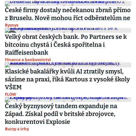
České firmy dostaly nečekanou zbraň přímo
z Bruselu. Nově mohou říct odběratelům ne
Byznys
Velký obrat českých bank. Po Partners se k
bitcoinu chystá i Česká spořitelna i
Raiffeisenbank
Finance a bankovnictví
Klasické bakalářky kvůli AI ztratily smysl,
sázíme na praxi, říká Kartous z vysoké školy
VŠEM
FLOW
Český byznysový tandem expanduje na
Západ. Získal podíl v britské zbrojovce,
konkurentovi Explosie
Burzy a trhy