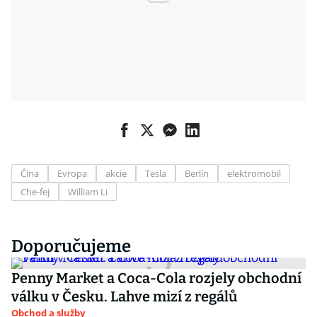
Čína
Evropa
akcie
Tesla
Berlín
elektromobil
Che-fej
William Li
Doporučujeme
Penny Market a Coca-Cola rozjely obchodní
válku v Česku. Lahve mizí z regálů
Obchod a služby