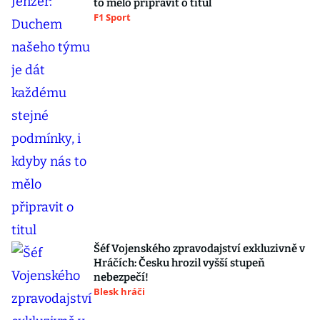
to mělo připravit o titul
F1 Sport
Šéf Vojenského zpravodajství exkluzivně v
Hráčích: Česku hrozil vyšší stupeň
nebezpečí!
Blesk hráči