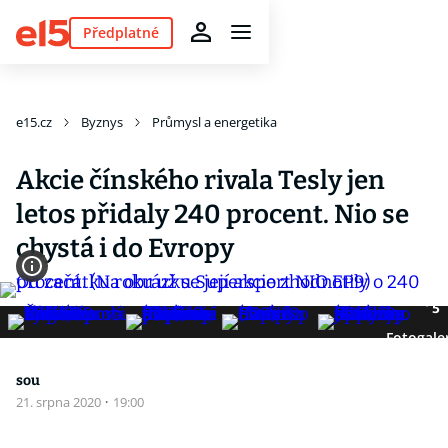
Předplatné
e15.cz
Byznys
Průmysl a energetika
Akcie čínského rivala Tesly jen
letos přidaly 240 procent. Nio se
chystá i do Evropy
5
Fotogale
sou
21. srpna 2020
·
19:00