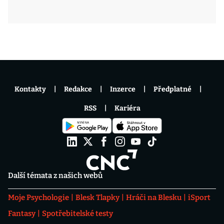
Kontakty
Redakce
Inzerce
Předplatné
RSS
Kariéra
Další témata z našich webů
Moje Psychologie
Blesk Tlapky
Hráči na Blesku
iSport
Fantasy
Spotřebitelské testy