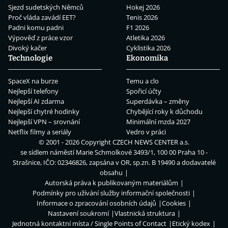
Sjezd sudetských Němců
Hokej 2026
Proč vláda zavádí EET?
Tenis 2026
Padni komu padni
F1 2026
Výpověď z práce vzor
Atletika 2026
Divoký kačer
Cyklistika 2026
Technologie
Ekonomika
SpaceX na burze
Temu a clo
Nejlepší telefony
Spořicí účty
Nejlepší AI zdarma
Superdávka – změny
Nejlepší chytré hodinky
Chybějící roky k důchodu
Nejlepší VPN – srovnání
Minimální mzda 2027
Netflix filmy a seriály
Vedro v práci
© 2001 - 2026 Copyright
CZECH NEWS CENTER a.s.
se sídlem náměstí Marie Schmolkové 3493/1, 100 00 Praha 10 -
Strašnice, IČO: 02346826, zapsána v OR, sp.zn. B 19490 a dodavatelé
obsahu
Autorská práva k publikovaným materiálům
Podmínky pro užívání služby informační společnosti
Informace o zpracování osobních údajů
Cookies
Nastavení soukromí
Vlastnická struktura
Jednotná kontaktní místa / Single Points of Contact
Etický kodex