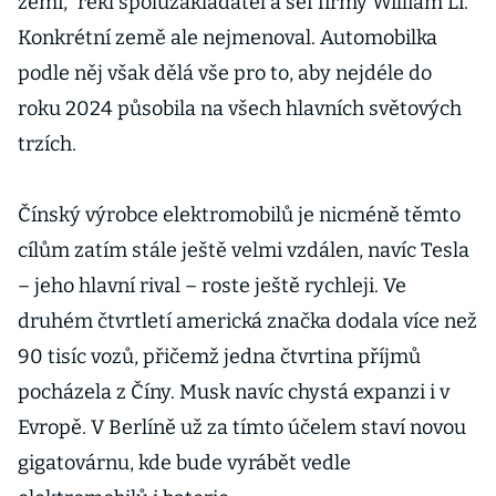
zemí,“ řekl spoluzakladatel a šéf firmy William Li.
Konkrétní země ale nejmenoval. Automobilka
podle něj však dělá vše pro to, aby nejdéle do
roku 2024 působila na všech hlavních světových
trzích.
Čínský výrobce elektromobilů je nicméně těmto
cílům zatím stále ještě velmi vzdálen, navíc Tesla
– jeho hlavní rival – roste ještě rychleji. Ve
druhém čtvrtletí americká značka dodala více než
90 tisíc vozů, přičemž jedna čtvrtina příjmů
pocházela z Číny. Musk navíc chystá expanzi i v
Evropě. V Berlíně už za tímto účelem staví novou
gigatovárnu, kde bude vyrábět vedle