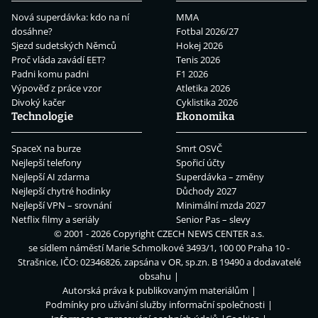
Nová superdávka: kdo na ní
MMA
dosáhne?
Fotbal 2026/27
Sjezd sudetských Němců
Hokej 2026
Proč vláda zavádí EET?
Tenis 2026
Padni komu padni
F1 2026
Výpověď z práce vzor
Atletika 2026
Divoký kačer
Cyklistika 2026
Technologie
Ekonomika
SpaceX na burze
Smrt OSVČ
Nejlepší telefony
Spořicí účty
Nejlepší AI zdarma
Superdávka – změny
Nejlepší chytré hodinky
Důchody 2027
Nejlepší VPN – srovnání
Minimální mzda 2027
Netflix filmy a seriály
Senior Pas – slevy
© 2001 - 2026 Copyright
CZECH NEWS CENTER a.s.
se sídlem náměstí Marie Schmolkové 3493/1, 100 00 Praha 10 -
Strašnice, IČO: 02346826, zapsána v OR, sp.zn. B 19490 a dodavatelé
obsahu
Autorská práva k publikovaným materiálům
Podmínky pro užívání služby informační společnosti