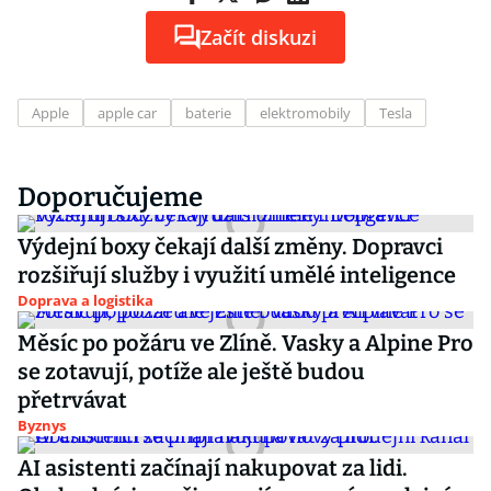
Začít diskuzi
Apple
apple car
baterie
elektromobily
Tesla
Doporučujeme
Výdejní boxy čekají další změny. Dopravci
rozšiřují služby i využití umělé inteligence
Doprava a logistika
Měsíc po požáru ve Zlíně. Vasky a Alpine Pro
se zotavují, potíže ale ještě budou
přetrvávat
Byznys
AI asistenti začínají nakupovat za lidi.