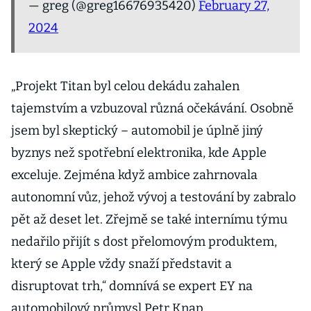
— greg (@greg16676935420)
February 27,
2024
„Projekt Titan byl celou dekádu zahalen
tajemstvím a vzbuzoval různá očekávání. Osobně
jsem byl skeptický – automobil je úplně jiný
byznys než spotřební elektronika, kde Apple
exceluje. Zejména když ambice zahrnovala
autonomní vůz, jehož vývoj a testování by zabralo
pět až deset let. Zřejmě se také internímu týmu
nedařilo přijít s dost přelomovým produktem,
který se Apple vždy snaží představit a
disruptovat trh,“ domnívá se expert EY na
automobilový průmysl Petr Knap.