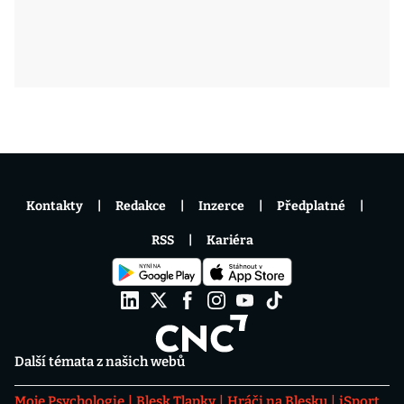
Kontakty
Redakce
Inzerce
Předplatné
RSS
Kariéra
Další témata z našich webů
Moje Psychologie
Blesk Tlapky
Hráči na Blesku
iSport