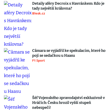
Detaily aféry Decroix s Havránkem: Kdo je
tady největší královna?
Blesk.cz
Câmara se vyjádřil ke spekulacím, které ho
pojí se sedačkou u Haasu
F1 Sport
Šéf Vojenského zpravodajství exkluzivně v
Hráčích: Česku hrozil vyšší stupeň
nebezpečí!