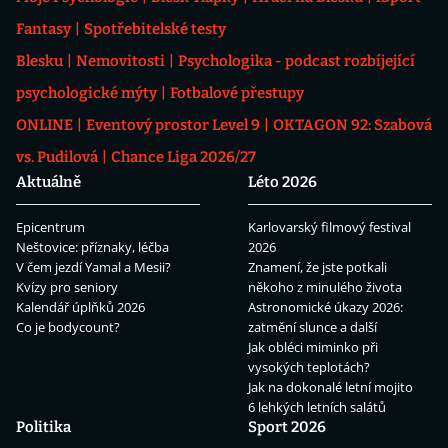
Fantasy
Spotřebitelské testy
Blesku
Nemovitosti
Psychologika - podcast rozbíjející
psychologické mýty
Fotbalové přestupy
ONLINE
Eventový prostor Level 9
OKTAGON 92: Szabová
vs. Pudilová
Chance Liga 2026/27
Aktuálně
Léto 2026
Epicentrum
Karlovarský filmový festival
Neštovice: příznaky, léčba
2026
V čem jezdí Yamal a Mesii?
Znamení, že jste potkali
Kvízy pro seniory
někoho z minulého života
Kalendář úplňků 2026
Astronomické úkazy 2026:
Co je bodycount?
zatmění slunce a další
Jak obléci miminko při
vysokých teplotách?
Jak na dokonalé letní mojito
6 lehkých letních salátů
Politika
Sport 2026