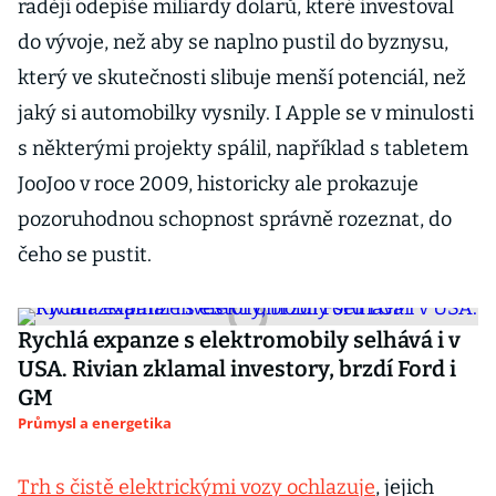
raději odepíše miliardy dolarů, které investoval
do vývoje, než aby se naplno pustil do byznysu,
který ve skutečnosti slibuje menší potenciál, než
jaký si automobilky vysnily. I Apple se v minulosti
s některými projekty spálil, například s tabletem
JooJoo v roce 2009, historicky ale prokazuje
pozoruhodnou schopnost správně rozeznat, do
čeho se pustit.
Rychlá expanze s elektromobily selhává i v
USA. Rivian zklamal investory, brzdí Ford i
GM
Průmysl a energetika
Trh s čistě elektrickými vozy ochlazuje
, jejich