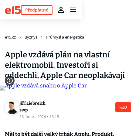
Předplatné
e15.cz
Byznys
Průmysl a energetika
Apple vzdává plán na vlastní
elektromobil. Investoři si
oddechli, Apple Car neoplakávají
Jiří Liebreich
0
swp
28. února 2024
·
13:15
Měl to být další velký trhák Applu. Produkt,