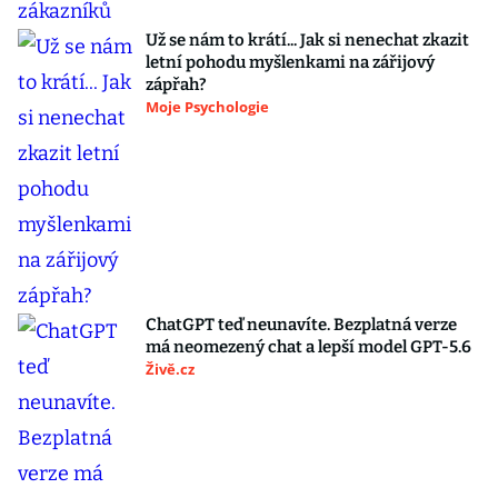
Už se nám to krátí... Jak si nenechat zkazit
letní pohodu myšlenkami na zářijový
zápřah?
Moje Psychologie
ChatGPT teď neunavíte. Bezplatná verze
má neomezený chat a lepší model GPT-5.6
Živě.cz