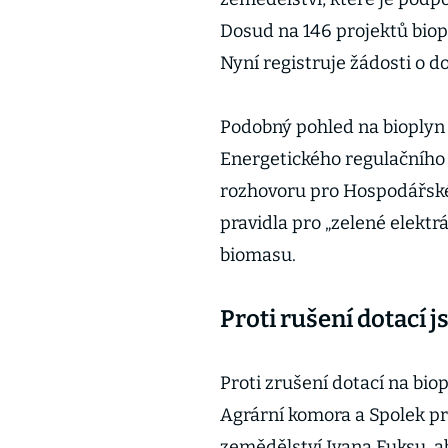
Dosud na 146 projektů biop
Nyní registruje žádosti o d
Podobný pohled na bioplyn
Energetického regulačního 
rozhovoru pro Hospodářské 
pravidla pro „zelené elektr
biomasu.
Proti rušení dotací j
Proti zrušení dotací na bio
Agrární komora a Spolek pr
zemědělství Ivana Fuksu, a