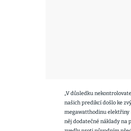
„V důsledku nekontrolovate
našich predikcí došlo ke z
megawatthodinu elektřiny o
něj dodatečné náklady na p
zvedly proti původním pře