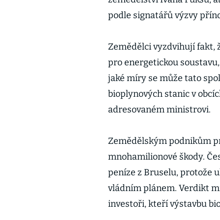
podle signatářů výzvy přín
Zemědělci vyzdvihují fakt, 
pro energetickou soustavu, 
jaké míry se může tato spo
bioplynových stanic v obcíc
adresovaném ministrovi.
Zemědělským podnikům prý 
mnohamilionové škody. Česk
peníze z Bruselu, protože 
vládním plánem. Verdikt mi
investoři, kteří výstavbu bi