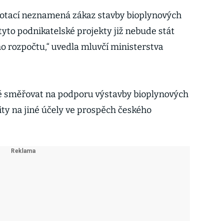
dotací neznamená zákaz stavby bioplynových
tyto podnikatelské projekty již nebude stát
ho rozpočtu,“ uvedla mluvčí ministerstva
ě směřovat na podporu výstavby bioplynových
ity na jiné účely ve prospěch českého