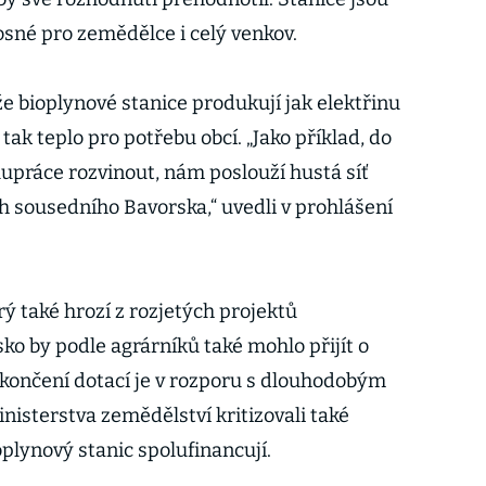
osné pro zemědělce i celý venkov.
že bioplynové stanice produkují jak elektřinu
tak teplo pro potřebu obcí. „Jako příklad, do
lupráce rozvinout, nám poslouží hustá síť
h sousedního Bavorska,“ uvedli v prohlášení
také hrozí z rozjetých projektů
o by podle agrárníků také mohlo přijít o
ukončení dotací je v rozporu s dlouhodobým
nisterstva zemědělství kritizovali také
oplynový stanic spolufinancují.