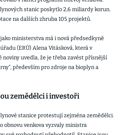
lynových stanic poskytlo 2,6 miliardy korun.
otace na dalších zhruba 105 projektů.
 jako ministerstva má i nová předsedkyně
úřadu (ERÚ) Alena Vitásková, která v
noviny uvedla, že je třeba zavést přísnější
árny“, především pro zdroje na bioplyn a
sou zemědělci i investoři
plynové stanice protestují zejména zemědělci.
o obnovu venkova vyzvaly ministra
by své rozhodnutí přehodnotil. Stanice jsou