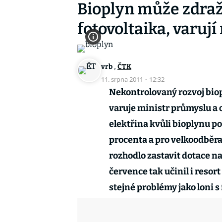
Bioplyn může zdraži
fotovoltaika, varují
,
vrb
ČTK
11. srpna 2011
·
12:32
Nekontrolovaný rozvoj biop
varuje ministr průmyslu a 
elektřina kvůli bioplynu po
procenta a pro velkoodběrat
rozhodlo zastavit dotace n
července tak učinil i resor
stejné problémy jako loni s