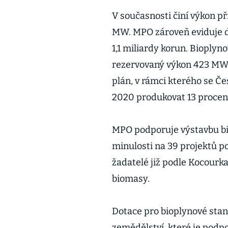
V současnosti činí výkon p
MW. MPO zároveň eviduje da
1,1 miliardy korun. Bioplyno
rezervovaný výkon 423 MW.
plán, v rámci kterého se Če
2020 produkovat 13 procent
MPO podporuje výstavbu b
minulosti na 39 projektů po
žadatelé již podle Kocourk
biomasy.
Dotace pro bioplynové stani
zemědělství, které je podp