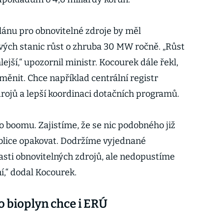
ánu pro obnovitelné zdroje by měl
vých stanic růst o zhruba 30 MW ročně. „Růst
jší,“ upozornil ministr. Kocourek dále řekl,
měnit. Chce například centrální registr
rojů a lepší koordinaci dotačních programů.
ho boomu. Zajistíme, že se nic podobného již
blice opakovat. Dodržíme vyjednané
asti obnovitelných zdrojů, ale nedopustíme
í,“ dodal Kocourek.
ro bioplyn chce i ERÚ