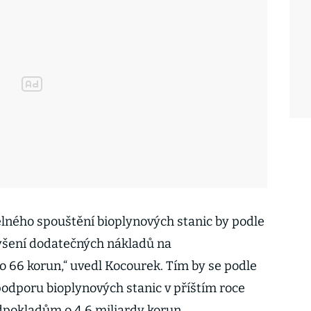
lného spouštění bioplynových stanic by podle
výšení dodatečných nákladů na
 66 korun,“ uvedl Kocourek. Tím by se podle
odporu bioplynových stanic v příštím roce
dpokladům o 4,6 miliardy korun.