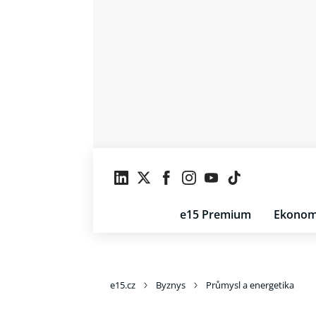
e15 Premium
Ekonom
e15.cz
Byznys
Průmysl a energetika