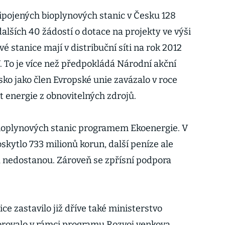
řipojených bioplynových stanic v Česku 128
lších 40 žádostí o dotace na projekty ve výši
vé stanice mají v distribuční síti na rok 2012
 To je více než předpokládá Národní akční
sko jako člen Evropské unie zavázalo v roce
 energie z obnovitelných zdrojů.
ioplynových stanic programem Ekoenergie. V
skytlo 733 milionů korun, další peníze ale
a nedostanou. Zároveň se zpřísní podpora
ce zastavilo již dříve také ministerstvo
orovalo v rámci programu Rozvoj venkova.