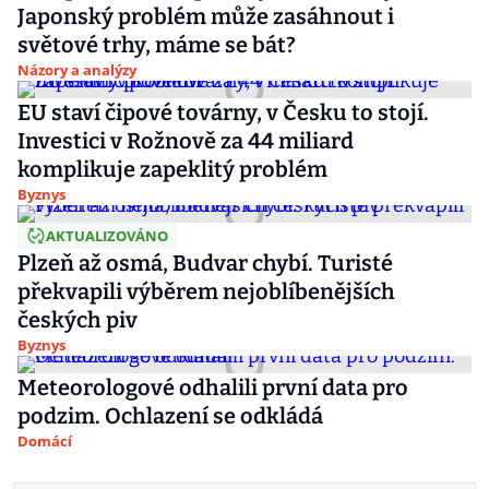
Japonský problém může zasáhnout i
světové trhy, máme se bát?
Názory a analýzy
EU staví čipové továrny, v Česku to stojí.
Investici v Rožnově za 44 miliard
komplikuje zapeklitý problém
Byznys
AKTUALIZOVÁNO
Plzeň až osmá, Budvar chybí. Turisté
překvapili výběrem nejoblíbenějších
českých piv
Byznys
Meteorologové odhalili první data pro
podzim. Ochlazení se odkládá
Domácí