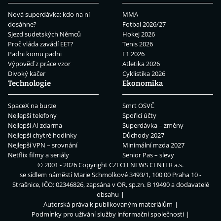
Nová superdávka: kdo na ní
MMA
dosáhne?
Fotbal 2026/27
Sjezd sudetských Němců
Hokej 2026
Proč vláda zavádí EET?
Tenis 2026
Padni komu padni
F1 2026
Výpověď z práce vzor
Atletika 2026
Divoký kačer
Cyklistika 2026
Technologie
Ekonomika
SpaceX na burze
Smrt OSVČ
Nejlepší telefony
Spořicí účty
Nejlepší AI zdarma
Superdávka – změny
Nejlepší chytré hodinky
Důchody 2027
Nejlepší VPN – srovnání
Minimální mzda 2027
Netflix filmy a seriály
Senior Pas – slevy
© 2001 - 2026 Copyright
CZECH NEWS CENTER a.s.
se sídlem náměstí Marie Schmolkové 3493/1, 100 00 Praha 10 -
Strašnice, IČO: 02346826, zapsána v OR, sp.zn. B 19490 a dodavatelé
obsahu
Autorská práva k publikovaným materiálům
Podmínky pro užívání služby informační společnosti