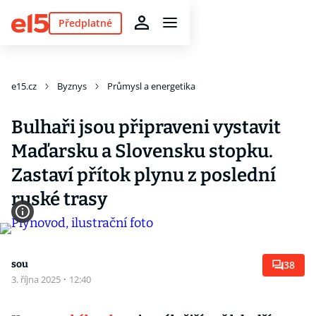
Předplatné
e15.cz
Byznys
Průmysl a energetika
Bulhaři jsou připraveni vystavit
Maďarsku a Slovensku stopku.
Zastaví přítok plynu z poslední
ruské trasy
sou
38
3. října 2025
·
12:40