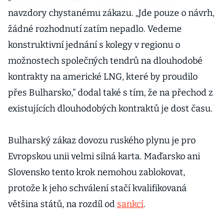
série
navzdory chystanému zákazu. „Jde pouze o návrh,
Wargame:
Česko
žádné rozhodnutí zatím nepadlo. Vedeme
konstruktivní jednání s kolegy v regionu o
možnostech společných tendrů na dlouhodobé
kontrakty na americké LNG, které by proudilo
přes Bulharsko,“ dodal také s tím, že na přechod z
existujících dlouhodobých kontraktů je dost času.
Bulharský zákaz dovozu ruského plynu je pro
Evropskou unii velmi silná karta. Maďarsko ani
Slovensko tento krok nemohou zablokovat,
protože k jeho schválení stačí kvalifikovaná
většina států, na rozdíl od
sankcí
.