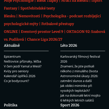
Moje Psychologie
Blesk Tlapky
Hráči na Blesku
iSport
Fantasy
Spotřebitelské testy
Blesku
Nemovitosti
Psychologika - podcast rozbíjející
psychologické mýty
Fotbalové přestupy
ONLINE
Eventový prostor Level 9
OKTAGON 92: Szabová
vs. Pudilová
Chance Liga 2026/27
Aktuálně
Léto 2026
Epicentrum
Karlovarský filmový festival
Neštovice: příznaky, léčba
2026
V čem jezdí Yamal a Mesii?
Znamení, že jste potkali
Kvízy pro seniory
někoho z minulého života
Kalendář úplňků 2026
Astronomické úkazy 2026:
Co je bodycount?
zatmění slunce a další
Jak obléci miminko při
vysokých teplotách?
Jak na dokonalé letní mojito
6 lehkých letních salátů
Politika
Sport 2026