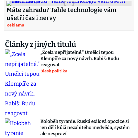
Máte zahradu? Tahle technologie vám
ušetří čas i nervy
Reklama
Články z jiných titulů
„Zcela nepřijatelné.“ Umělci tepou
Klempíře za nový návrh. Babiš: Budu
reagovat
Blesk politika
Koloběh tyranie: Ruská exilová opozice si
jen dělí kůži nezabitého medvěda, systém
ale nespraví