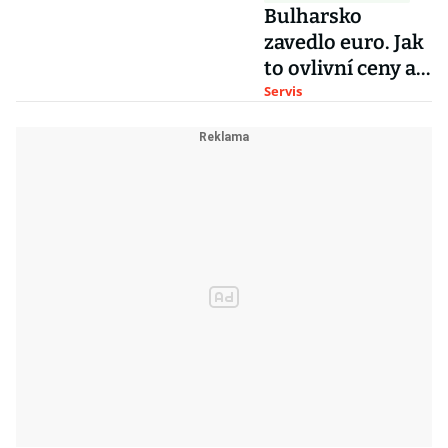
Bulharsko
zavedlo euro. Jak
to ovlivní ceny a
české turisty od
Servis
roku 2026?