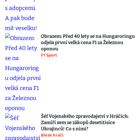
Obrazem: Před 40 lety se na Hungaroringu
odjela první velká cena F1 za Železnou
oponou
F1 Sport
Šéf Vojenského zpravodajství v Hráčích:
Zamíří sem ze zákopů desetitisíce
Ukrajinců! Co s nimi?
Blesk hráči