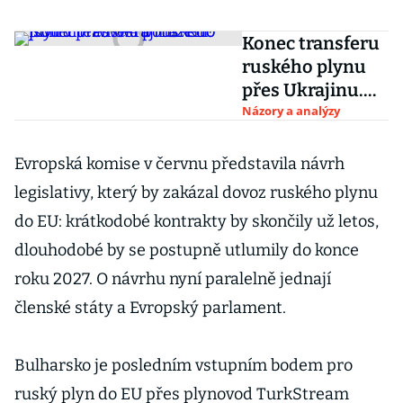
Konec transferu
ruského plynu
přes Ukrajinu.
Kdo jsou
Názory a analýzy
vítězové a
poražení?
Evropská komise v červnu představila návrh
legislativy, který by zakázal dovoz ruského plynu
do EU: krátkodobé kontrakty by skončily už letos,
dlouhodobé by se postupně utlumily do konce
roku 2027. O návrhu nyní paralelně jednají
členské státy a Evropský parlament.
Bulharsko je posledním vstupním bodem pro
ruský plyn do EU přes plynovod TurkStream