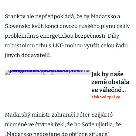
Stankov ale nepředpokládá, že by Maďarsko a
Slovensko kvůli konci dovozu ruského plynu čelily
problémům s energetickou bezpečností. Díky
robustnímu trhu s LNG mohou využít celou řadu
jiných dodavatelů.
Jak by naše
země obstála
ve válečné
hrozbě?
Tiskové zprávy
Podívejte se
na poslední
Maďarský ministr zahraničí Péter Szijjártó
díl
nicméně ve čtvrtek řekl, že ho Sofie ujistila, že
podcastové
„Maďarsko nedostane do obtížné situace“