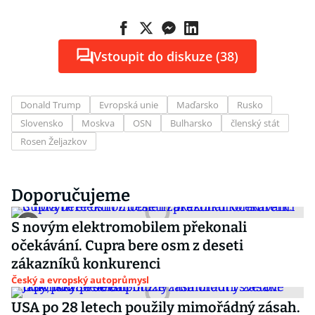
Vstoupit do diskuze (38)
Donald Trump
Evropská unie
Maďarsko
Rusko
Slovensko
Moskva
OSN
Bulharsko
členský stát
Rosen Željazkov
Doporučujeme
S novým elektromobilem překonali
očekávání. Cupra bere osm z deseti
zákazníků konkurenci
Český a evropský autoprůmysl
USA po 28 letech použily mimořádný zásah.