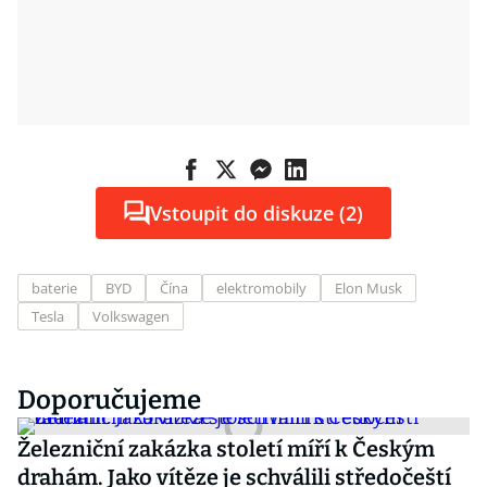
Vstoupit do diskuze (2)
baterie
BYD
Čína
elektromobily
Elon Musk
Tesla
Volkswagen
Doporučujeme
Železniční zakázka století míří k Českým
drahám. Jako vítěze je schválili středočeští