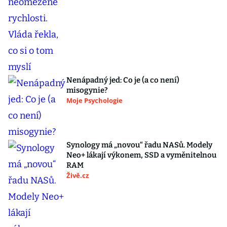
Nenápadný jed: Co je (a co není)
misogynie?
Moje Psychologie
Synology má „novou“ řadu NASů. Modely
Neo+ lákají výkonem, SSD a vyměnitelnou
RAM
Živě.cz