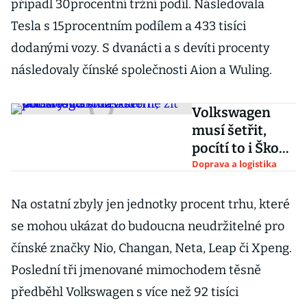
připadl 30procentní tržní podíl. Následovala
Tesla s 15procentním podílem a 433 tisíci
dodanými vozy. S dvanácti a s devíti procenty
následovaly čínské společnosti Aion a Wuling.
Volkswagen
musí šetřit,
pocítí to i Škoda
Auto. Odbory:
Doprava a logistika
Už si nebudeme
žít jako dosud
Na ostatní zbyly jen jednotky procent trhu, které
se mohou ukázat do budoucna neudržitelné pro
čínské značky Nio, Changan, Neta, Leap či Xpeng.
Poslední tři jmenované mimochodem těsně
předběhl Volkswagen s více než 92 tisíci