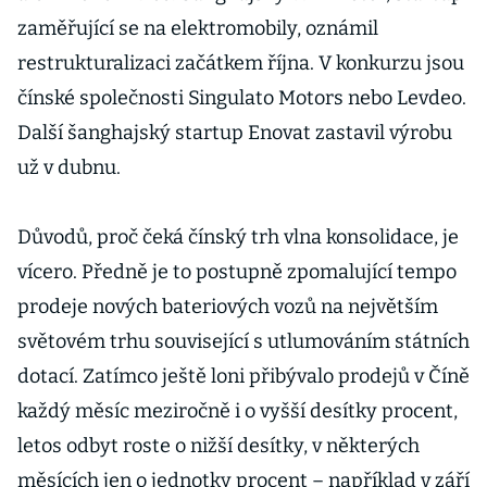
zaměřující se na elektromobily, oznámil
restrukturalizaci začátkem října. V konkurzu jsou
čínské společnosti Singulato Motors nebo Levdeo.
Další šanghajský startup Enovat zastavil výrobu
už v dubnu.
Důvodů, proč čeká čínský trh vlna konsolidace, je
vícero. Předně je to postupně zpomalující tempo
prodeje nových bateriových vozů na největším
světovém trhu související s utlumováním státních
dotací. Zatímco ještě loni přibývalo prodejů v Číně
každý měsíc meziročně i o vyšší desítky procent,
letos odbyt roste o nižší desítky, v některých
měsících jen o jednotky procent – například v září