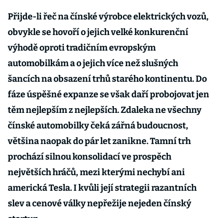
Přijde-li řeč na čínské výrobce elektrických vozů,
obvykle se hovoří o jejich velké konkurenční
výhodě oproti tradičním evropským
automobilkám a o jejich více než slušných
šancích na obsazení trhů starého kontinentu. Do
fáze úspěšné expanze se však daří probojovat jen
těm nejlepším z nejlepších. Zdaleka ne všechny
čínské automobilky čeká zářná budoucnost,
většina naopak do pár let zanikne. Tamní trh
prochází silnou konsolidací ve prospěch
největších hráčů, mezi kterými nechybí ani
americká Tesla. I kvůli její strategii razantních
slev a cenové války nepřežije nejeden čínský