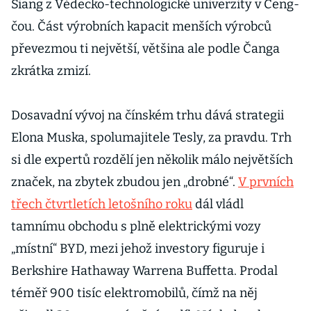
Siang z Vědecko-technologické univerzity v Čeng-
čou. Část výrobních kapacit menších výrobců
převezmou ti největší, většina ale podle Čanga
zkrátka zmizí.
Dosavadní vývoj na čínském trhu dává strategii
Elona Muska, spolumajitele Tesly, za pravdu. Trh
si dle expertů rozdělí jen několik málo největších
značek, na zbytek zbudou jen „drobné“.
V prvních
třech čtvrtletích letošního roku
dál vládl
tamnímu obchodu s plně elektrickými vozy
„místní“ BYD, mezi jehož investory figuruje i
Berkshire Hathaway Warrena Buffetta. Prodal
téměř 900 tisíc elektromobilů, čímž na něj