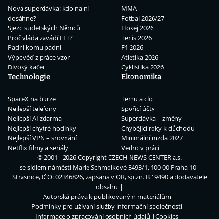
Nová superdávka: kdo na ní
MMA
dosáhne?
Fotbal 2026/27
Sjezd sudetských Němců
Hokej 2026
Proč vláda zavádí EET?
Tenis 2026
Padni komu padni
F1 2026
Výpověď z práce vzor
Atletika 2026
Divoký kačer
Cyklistika 2026
Technologie
Ekonomika
SpaceX na burze
Temu a clo
Nejlepší telefony
Spořicí účty
Nejlepší AI zdarma
Superdávka – změny
Nejlepší chytré hodinky
Chybějící roky k důchodu
Nejlepší VPN – srovnání
Minimální mzda 2027
Netflix filmy a seriály
Vedro v práci
© 2001 - 2026 Copyright
CZECH NEWS CENTER a.s.
se sídlem náměstí Marie Schmolkové 3493/1, 100 00 Praha 10 -
Strašnice, IČO: 02346826, zapsána v OR, sp.zn. B 19490 a dodavatelé
obsahu
Autorská práva k publikovaným materiálům
Podmínky pro užívání služby informační společnosti
Informace o zpracování osobních údajů
Cookies