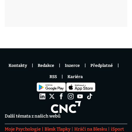
Kontakty
Redakce
Inzerce
Předplatné
RSS
Kariéra
Další témata z našich webů
Moje Psychologie
Blesk Tlapky
Hráči na Blesku
iSport