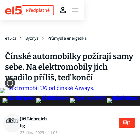
Předplatné
e15.cz
Byznys
Průmysl a energetika
Čínské automobilky požírají samy
sebe. Na elektromobily jich
vsadilo příliš, teď končí
Jiří Liebreich
2
lig
23. října 2023
·
11:05