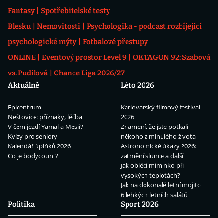
Fantasy
Spotřebitelské testy
Blesku
Nemovitosti
Psychologika - podcast rozbíjející
psychologické mýty
Fotbalové přestupy
ONLINE
Eventový prostor Level 9
OKTAGON 92: Szabová
vs. Pudilová
Chance Liga 2026/27
Aktuálně
Léto 2026
Epicentrum
Karlovarský filmový festival
Neštovice: příznaky, léčba
2026
V čem jezdí Yamal a Mesii?
Znamení, že jste potkali
Kvízy pro seniory
někoho z minulého života
Kalendář úplňků 2026
Astronomické úkazy 2026:
Co je bodycount?
zatmění slunce a další
Jak obléci miminko při
vysokých teplotách?
Jak na dokonalé letní mojito
6 lehkých letních salátů
Politika
Sport 2026