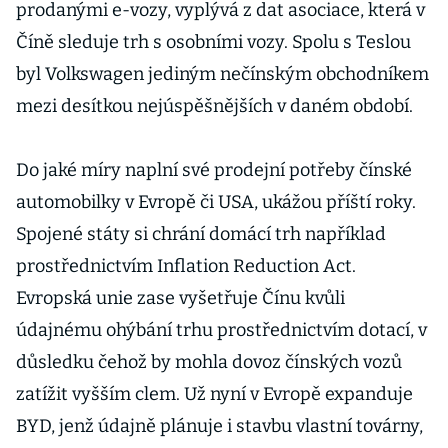
prodanými e-vozy, vyplývá z dat asociace, která v
Číně sleduje trh s osobními vozy. Spolu s Teslou
byl Volkswagen jediným nečínským obchodníkem
mezi desítkou nejúspěšnějších v daném období.
Do jaké míry naplní své prodejní potřeby čínské
automobilky v Evropě či USA, ukážou příští roky.
Spojené státy si chrání domácí trh například
prostřednictvím Inflation Reduction Act.
Evropská unie zase vyšetřuje Čínu kvůli
údajnému ohýbání trhu prostřednictvím dotací, v
důsledku čehož by mohla dovoz čínských vozů
zatížit vyšším clem. Už nyní v Evropě expanduje
BYD, jenž údajně plánuje i stavbu vlastní továrny,