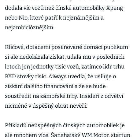
dodala víc vozů než čínské automobilky Xpeng
nebo Nio, které patří k nejznámějším a
nejambicióznějším.
Klíčové, dotacemi posilňované domácí publikum
si ale nedokázala získat, udala mu v posledních
letech jen jednotky tisíc vozů, zatímco lídr trhu
BYD stovky tisíc. Aiways uvedla, že usiluje o
získání dalšího financování a že se bude
soustředit na zámořské trhy. Insideři z odvětví
nicméně v úspěšný obrat nevěří.
Příkladů neúspěšných čínských automobilek je
ale mnohem více. Šanghajský WM Motor, startup