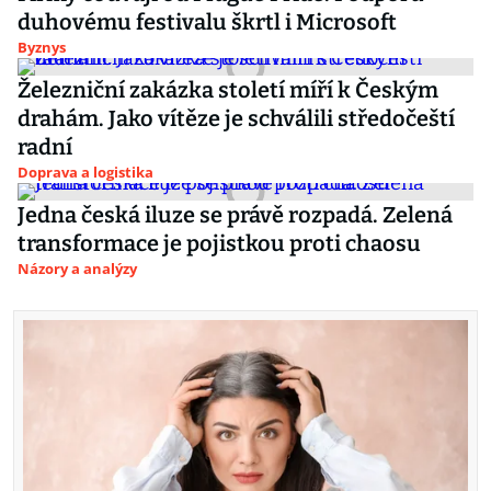
duhovému festivalu škrtl i Microsoft
Byznys
Železniční zakázka století míří k Českým
drahám. Jako vítěze je schválili středočeští
radní
Doprava a logistika
Jedna česká iluze se právě rozpadá. Zelená
transformace je pojistkou proti chaosu
Názory a analýzy