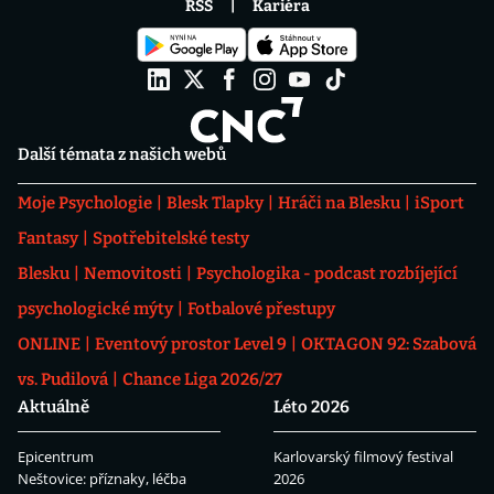
RSS
Kariéra
Další témata z našich webů
Moje Psychologie
Blesk Tlapky
Hráči na Blesku
iSport
Fantasy
Spotřebitelské testy
Blesku
Nemovitosti
Psychologika - podcast rozbíjející
psychologické mýty
Fotbalové přestupy
ONLINE
Eventový prostor Level 9
OKTAGON 92: Szabová
vs. Pudilová
Chance Liga 2026/27
Aktuálně
Léto 2026
Epicentrum
Karlovarský filmový festival
Neštovice: příznaky, léčba
2026