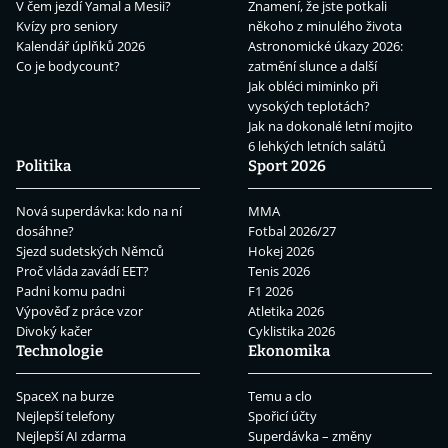
V čem jezdí Yamal a Mesii?
Znamení, že jste potkali
Kvízy pro seniory
někoho z minulého života
Kalendář úplňků 2026
Astronomické úkazy 2026:
Co je bodycount?
zatmění slunce a další
Jak obléci miminko při
vysokých teplotách?
Jak na dokonalé letní mojito
6 lehkých letních salátů
Politika
Sport 2026
Nová superdávka: kdo na ní
MMA
dosáhne?
Fotbal 2026/27
Sjezd sudetských Němců
Hokej 2026
Proč vláda zavádí EET?
Tenis 2026
Padni komu padni
F1 2026
Výpověď z práce vzor
Atletika 2026
Divoký kačer
Cyklistika 2026
Technologie
Ekonomika
SpaceX na burze
Temu a clo
Nejlepší telefony
Spořicí účty
Nejlepší AI zdarma
Superdávka – změny