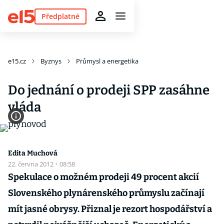
Předplatné
e15.cz
Byznys
Průmysl a energetika
Do jednání o prodeji SPP zasáhne
vláda
Edita Muchová
22. června 2012
·
08:58
Spekulace o možném prodeji 49 procent akcií
Slovenského plynárenského průmyslu začínají
mít jasné obrysy. Přiznal je rezort hospodářství a