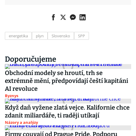
energetika
plyn
Slovensko
SPP
Doporučujeme
Obchodní modely se hroutí, trh se
extrémně mění, předpovídají čeští kapitáni
AI revoluce
Byznys
Když daň vyžene zlatá vejce. Kalifornie chce
zdanit miliardáře, ti raději utíkají
Názory a analýzy
Firmy couvají od Prague Pride. Podporu