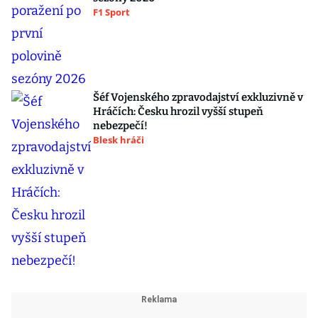
F1 Sport
Šéf Vojenského zpravodajství exkluzivně v
Hráčích: Česku hrozil vyšší stupeň
nebezpečí!
Blesk hráči