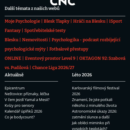
Další témata z našich webů
Moje Psychologie
Blesk Tlapky
Hráči na Blesku
iSport
Fantasy
Spotřebitelské testy
Blesku
Nemovitosti
Psychologika - podcast rozbíjející
psychologické mýty
Fotbalové přestupy
ONLINE
Eventový prostor Level 9
OKTAGON 92: Szabová
vs. Pudilová
Chance Liga 2026/27
Aktuálně
Léto 2026
Epicentrum
Karlovarský filmový festival
Neštovice: příznaky, léčba
2026
V čem jezdí Yamal a Mesii?
Znamení, že jste potkali
Kvízy pro seniory
někoho z minulého života
Kalendář úplňků 2026
Astronomické úkazy 2026:
Co je bodycount?
zatmění slunce a další
Jak obléci miminko při
vysokých teplotách?