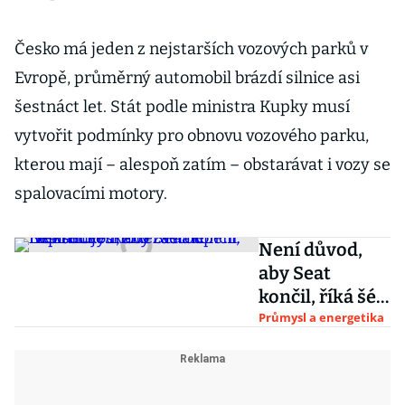
Česko má jeden z nejstarších vozových parků v
Evropě, průměrný automobil brázdí silnice asi
šestnáct let. Stát podle ministra Kupky musí
vytvořit podmínky pro obnovu vozového parku,
kterou mají – alespoň zatím – obstarávat i vozy se
spalovacími motory.
Není důvod,
aby Seat
končil, říká šéf
českého
Průmysl a energetika
zastoupení.
Elektrický
model se ale