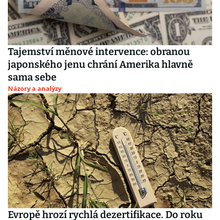
Tajemství měnové intervence: obranou
japonského jenu chrání Amerika hlavně
sama sebe
Názory a analýzy
Evropě hrozí rychlá dezertifikace. Do roku