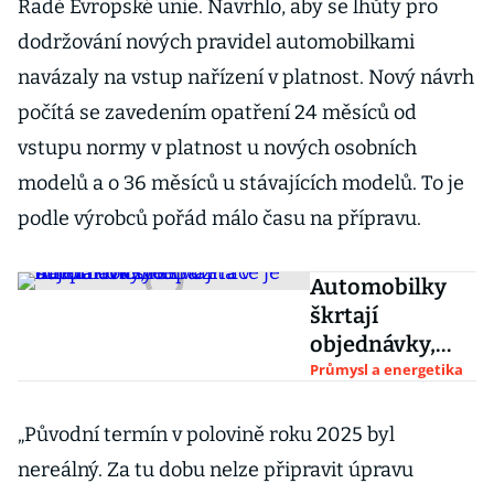
Radě Evropské unie. Navrhlo, aby se lhůty pro
dodržování nových pravidel automobilkami
navázaly na vstup nařízení v platnost. Nový návrh
počítá se zavedením opatření 24 měsíců od
vstupu normy v platnost u nových osobních
modelů a o 36 měsíců u stávajících modelů. To je
podle výrobců pořád málo času na přípravu.
Automobilky
škrtají
objednávky,
nervozita v
Průmysl a energetika
autolandu
stoupá. Práce je
„Původní termín v polovině roku 2025 byl
naopak v Číně
nereálný. Za tu dobu nelze připravit úpravu