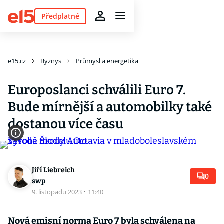
Předplatné
e15.cz
Byznys
Průmysl a energetika
Europoslanci schválili Euro 7.
Bude mírnější a automobilky také
dostanou více času
Jiří Liebreich
0
swp
9. listopadu 2023
·
11:40
Nová emisní norma Euro 7 byla schválena na