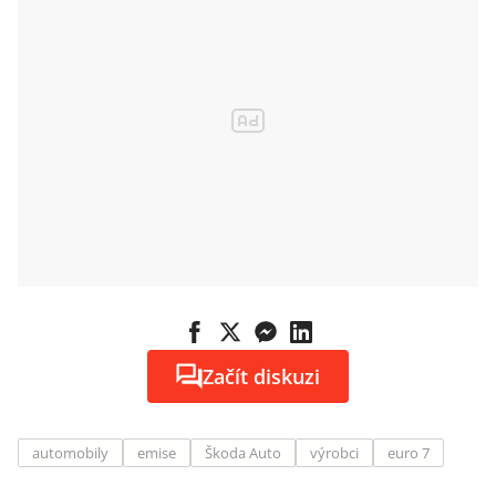
neplánuje
Začít diskuzi
automobily
emise
Škoda Auto
výrobci
euro 7