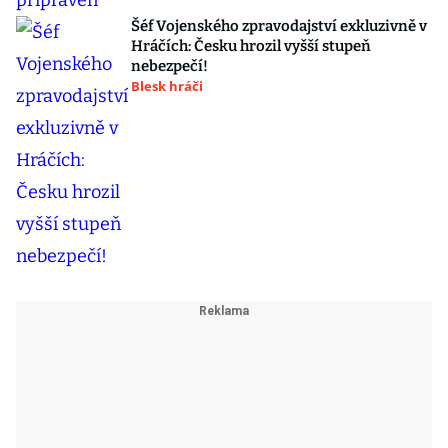
Šéf Vojenského zpravodajství exkluzivně v
Hráčích: Česku hrozil vyšší stupeň
nebezpečí!
Blesk hráči