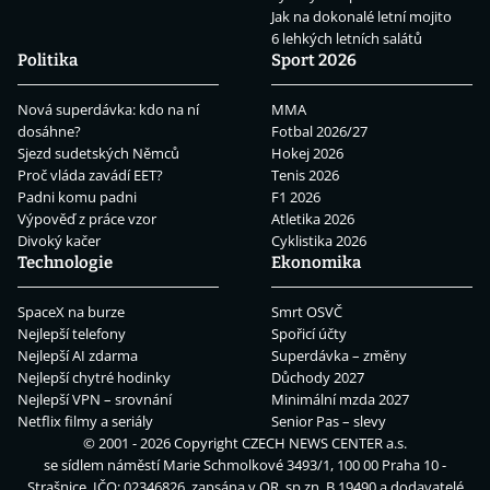
Jak na dokonalé letní mojito
6 lehkých letních salátů
Politika
Sport 2026
Nová superdávka: kdo na ní
MMA
dosáhne?
Fotbal 2026/27
Sjezd sudetských Němců
Hokej 2026
Proč vláda zavádí EET?
Tenis 2026
Padni komu padni
F1 2026
Výpověď z práce vzor
Atletika 2026
Divoký kačer
Cyklistika 2026
Technologie
Ekonomika
SpaceX na burze
Smrt OSVČ
Nejlepší telefony
Spořicí účty
Nejlepší AI zdarma
Superdávka – změny
Nejlepší chytré hodinky
Důchody 2027
Nejlepší VPN – srovnání
Minimální mzda 2027
Netflix filmy a seriály
Senior Pas – slevy
© 2001 - 2026 Copyright
CZECH NEWS CENTER a.s.
se sídlem náměstí Marie Schmolkové 3493/1, 100 00 Praha 10 -
Strašnice, IČO: 02346826, zapsána v OR, sp.zn. B 19490 a dodavatelé