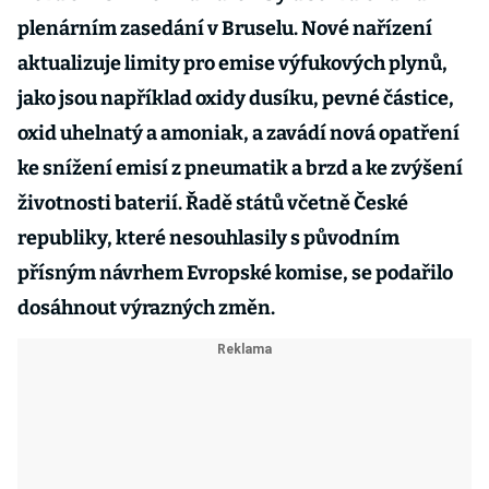
plenárním zasedání v Bruselu. Nové nařízení
aktualizuje limity pro emise výfukových plynů,
jako jsou například oxidy dusíku, pevné částice,
oxid uhelnatý a amoniak, a zavádí nová opatření
ke snížení emisí z pneumatik a brzd a ke zvýšení
životnosti baterií. Řadě států včetně České
republiky, které nesouhlasily s původním
přísným návrhem Evropské komise, se podařilo
dosáhnout výrazných změn.