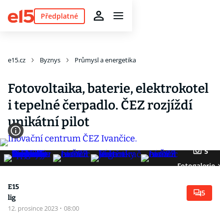
Předplatné
e15.cz
Byznys
Průmysl a energetika
Fotovoltaika, baterie, elektrokotel
i tepelné čerpadlo. ČEZ rozjíždí
unikátní pilot
5
Fotogalerie
E15
5
lig
12. prosince 2023
·
08:00