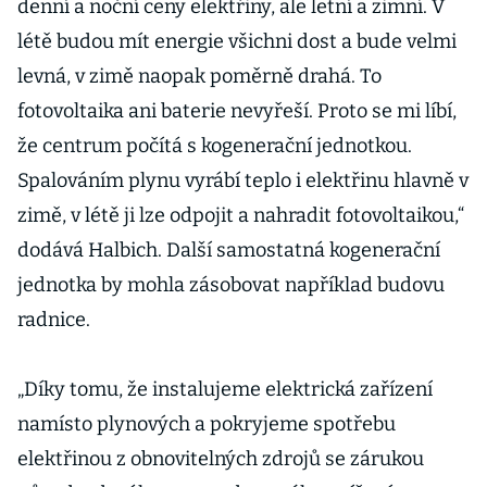
denní a noční ceny elektřiny, ale letní a zimní. V
létě budou mít energie všichni dost a bude velmi
levná, v zimě naopak poměrně drahá. To
fotovoltaika ani baterie nevyřeší. Proto se mi líbí,
že centrum počítá s kogenerační jednotkou.
Spalováním plynu vyrábí teplo i elektřinu hlavně v
zimě, v létě ji lze odpojit a nahradit fotovoltaikou,“
dodává Halbich. Další samostatná kogenerační
jednotka by mohla zásobovat například budovu
radnice.
„Díky tomu, že instalujeme elektrická zařízení
namísto plynových a pokryjeme spotřebu
elektřinou z obnovitelných zdrojů se zárukou