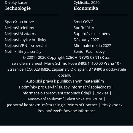
Divoký kačer
Cyklistika 2026
Technologie
Ekonomika
SpaceX na burze
Smrt OSVČ
Nejlepší telefony
Spořicí účty
Nejlepší AI zdarma
Superdávka – změny
Nejlepší chytré hodinky
Důchody 2027
Nejlepší VPN – srovnání
Minimální mzda 2027
Netflix filmy a seriály
Senior Pas – slevy
© 2001 - 2026 Copyright
CZECH NEWS CENTER a.s.
se sídlem náměstí Marie Schmolkové 3493/1, 100 00 Praha 10 -
Strašnice, IČO: 02346826, zapsána v OR, sp.zn. B 19490 a dodavatelé
obsahu
Autorská práva k publikovaným materiálům
Podmínky pro užívání služby informační společnosti
Informace o zpracování osobních údajů
Cookies
Nastavení soukromí
Vlastnická struktura
Jednotná kontaktní místa / Single Points of Contact
Etický kodex
Povinně zveřejňované informace