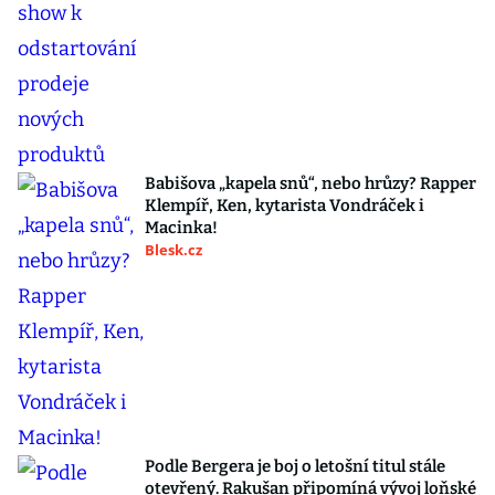
Babišova „kapela snů“, nebo hrůzy? Rapper
Klempíř, Ken, kytarista Vondráček i
Macinka!
Blesk.cz
Podle Bergera je boj o letošní titul stále
otevřený. Rakušan připomíná vývoj loňské