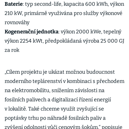
Baterie
: typ second-life, kapacita 600 kWh, výkon
210 kW, primárně využivána pro služby výkonové
rovnováhy
Kogenerační jednotka
: výkon 2000 kWe, tepelný
výkon 2254 kWt, předpokládaná výroba 25 000 GJ
za rok
„Cílem projektu je ukázat možnou budoucnost
moderního teplárenství v kombinaci s přechodem
na elektromobilitu, snížením závislosti na
fosilních palivech a digitalizací řízení energií
v lokalitě. Také chceme využít zvyšující se
poptávky trhu po náhradě fosilních paliv a
zvýšení odolnosti vůči cenovým šokům,“ popisuje