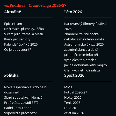
vs. Pudilová
Chance Liga 2026/27
Aktuálně
Léto 2026
Epicentrum
Karlovarský filmový festival
Neštovice: příznaky, léčba
2026
V čem jezdí Yamal a Mesii?
Znamení, že jste potkali
Kvízy pro seniory
někoho z minulého života
Kalendář úplňků 2026
Astronomické úkazy 2026:
Co je bodycount?
zatmění slunce a další
Jak obléci miminko při
vysokých teplotách?
Jak na dokonalé letní mojito
6 lehkých letních salátů
Politika
Sport 2026
Nová superdávka: kdo na ní
MMA
dosáhne?
Fotbal 2026/27
Sjezd sudetských Němců
Hokej 2026
Proč vláda zavádí EET?
Tenis 2026
Padni komu padni
F1 2026
Výpověď z práce vzor
Atletika 2026