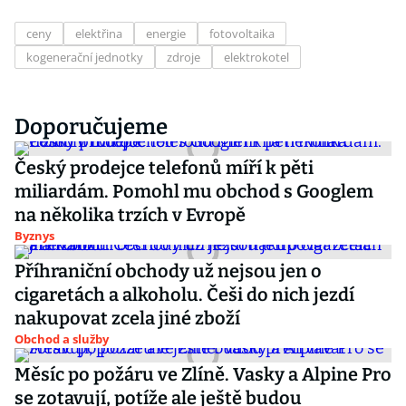
ceny
elektřina
energie
fotovoltaika
kogenerační jednotky
zdroje
elektrokotel
Doporučujeme
Český prodejce telefonů míří k pěti
miliardám. Pomohl mu obchod s Googlem
na několika trzích v Evropě
Byznys
Příhraniční obchody už nejsou jen o
cigaretách a alkoholu. Češi do nich jezdí
nakupovat zcela jiné zboží
Obchod a služby
Měsíc po požáru ve Zlíně. Vasky a Alpine Pro
se zotavují, potíže ale ještě budou