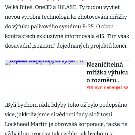
Velká Bíteš, One3D a HiLASE. Ty budou vyvíjet
novou výrobní technologii ke zhotovování mřížky
do výfuku palivového systému F-35. O obou
kontraktech exkluzivně informovala e15. Tím však
dosavadní „seznam“ dojednaných projektů končí.
Nezničitelná
mřížka výfuku
o rozměru
čokolády má
Průmysl a energetika
být českou
stopou v
„Byli bychom rádi, kdyby toho už bylo podepsáno
supermoderní
více, jakkoliv jsme si vědomi řady složitostí.
F-35
Lockheed Martin je obrovská korporace, takže ne
vždy jdou procesy tak rychle, jak bychom si