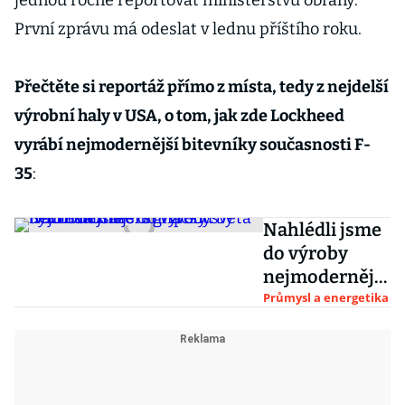
jednou ročně reportovat ministerstvu obrany.
První zprávu má odeslat v lednu příštího roku.
Přečtěte si reportáž přímo z místa, tedy z nejdelší
výrobní haly v USA, o tom, jak zde Lockheed
vyrábí nejmodernější bitevníky současnosti F-
35
:
Nahlédli jsme
do výroby
nejmodernější
stíhačky světa
Průmysl a energetika
F-35.
Nahrazení
gripenů by
bylo náročné