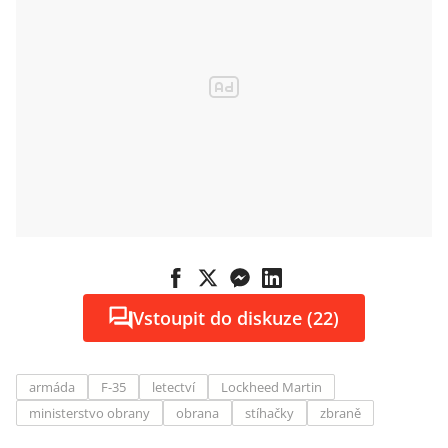
Vstoupit do diskuze (22)
armáda
F-35
letectví
Lockheed Martin
ministerstvo obrany
obrana
stíhačky
zbraně