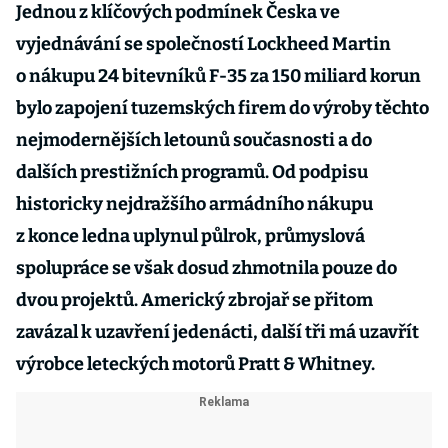
Jednou z klíčových podmínek Česka ve
vyjednávání se společností Lockheed Martin
o nákupu 24 bitevníků F-35 za 150 miliard korun
bylo zapojení tuzemských firem do výroby těchto
nejmodernějších letounů současnosti a do
dalších prestižních programů. Od podpisu
historicky nejdražšího armádního nákupu
z konce ledna uplynul půlrok, průmyslová
spolupráce se však dosud zhmotnila pouze do
dvou projektů. Americký zbrojař se přitom
zavázal k uzavření jedenácti, další tři má uzavřít
výrobce leteckých motorů Pratt & Whitney.