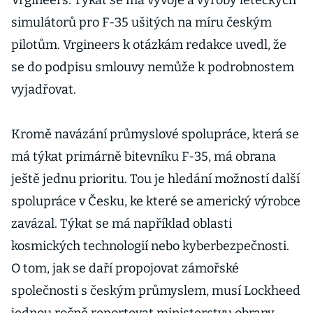
Vrgineers. Týkat se má vývoje a výroby leteckých
simulátorů pro F-35 ušitých na míru českým
pilotům. Vrgineers k otázkám redakce uvedl, že
se do podpisu smlouvy nemůže k podrobnostem
vyjadřovat.
Kromě navázání průmyslové spolupráce, která se
má týkat primárně bitevníku F-35, má obrana
ještě jednu prioritu. Tou je hledání možností další
spolupráce v Česku, ke které se americký výrobce
zavázal. Týkat se má například oblasti
kosmických technologií nebo kyberbezpečnosti.
O tom, jak se daří propojovat zámořské
společnosti s českým průmyslem, musí Lockheed