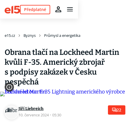
Předplatné
e15.cz
Byznys
Průmysl a energetika
Obrana tlačí na Lockheed Martin
kvůli F-35. Americký zbrojař
s podpisy zakázek v Česku
nespěchá
Jiří Liebreich
22
10. července 2024
·
05:30