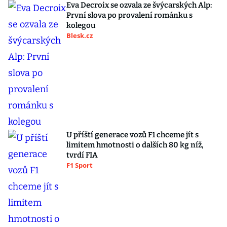
Eva Decroix se ozvala ze švýcarských Alp:
První slova po provalení románku s
kolegou
Blesk.cz
U příští generace vozů F1 chceme jít s
limitem hmotnosti o dalších 80 kg níž,
tvrdí FIA
F1 Sport