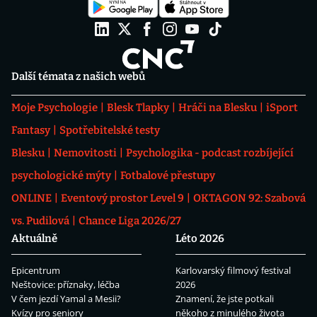
Další témata z našich webů
Moje Psychologie
Blesk Tlapky
Hráči na Blesku
iSport
Fantasy
Spotřebitelské testy
Blesku
Nemovitosti
Psychologika - podcast rozbíjející
psychologické mýty
Fotbalové přestupy
ONLINE
Eventový prostor Level 9
OKTAGON 92: Szabová
vs. Pudilová
Chance Liga 2026/27
Aktuálně
Léto 2026
Epicentrum
Karlovarský filmový festival
Neštovice: příznaky, léčba
2026
V čem jezdí Yamal a Mesii?
Znamení, že jste potkali
Kvízy pro seniory
někoho z minulého života