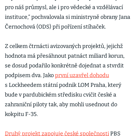
pro náš průmysl, ale i pro vědecké a vzdělávací
instituce,“ pochvalovala si ministryně obrany Jana
Černochová (ODS) při pořízení stíhaček.
Z celkem čtrnácti avizovaných projektů, jejichž
hodnota má přesáhnout patnáct miliard korun,
se dosud podařilo konkrétně dojednat a stvrdit
podpisem dva. Jako
první uzavřel dohodu
s Lockheedem státní podnik LOM Praha, který
bude v pardubickém středisku cvičit české a
zahraniční piloty tak, aby mohli usednout do
kokpitu F-35.
Druhý projekt zapojuje české společnosti
PBS