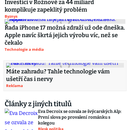
Investici v Rožnově za 44 miliard
komplikuje zapeklitý problém
Byznys
Řada iPhone 17 možná zdraží už ode dneška.
Apple navíc škrtá jejich výrobu víc, než se
čekalo
Technologie a média
Máte zahradu? Tahle technologie vám
ušetří čas i nervy
Reklama
Články z jiných titulů
Eva Decroix se ozvala ze švýcarských Alp:
První slova po provalení románku s
kolegou
Blesk politika