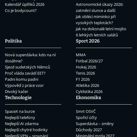
Kalendář úplňků 2026
Astronomické úkazy 2026:
Co je bodycount?
zatmění slunce a další
Jak obléci miminko při
vysokých teplotách?
Jak na dokonalé letní mojito
6 lehkých letních salátů
Politika
Sport 2026
Nová superdávka: kdo na ní
MMA
dosáhne?
Fotbal 2026/27
Sjezd sudetských Němců
Hokej 2026
Proč vláda zavádí EET?
Tenis 2026
Padni komu padni
F1 2026
Výpověď z práce vzor
Atletika 2026
Divoký kačer
Cyklistika 2026
Technologie
Ekonomika
SpaceX na burze
Smrt OSVČ
Nejlepší telefony
Spořicí účty
Nejlepší AI zdarma
Superdávka – změny
Nejlepší chytré hodinky
Důchody 2027
Nejlepší VPN – srovnání
Minimální mzda 2027