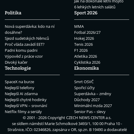
Jak na dokonalé letní mojito
6 lehkých letních salátů
Politika
Sport 2026
Nová superdávka: kdo na ní
MMA
dosáhne?
Fotbal 2026/27
Sjezd sudetských Němců
Hokej 2026
Proč vláda zavádí EET?
Tenis 2026
Padni komu padni
F1 2026
Výpověď z práce vzor
Atletika 2026
Divoký kačer
Cyklistika 2026
Technologie
Ekonomika
SpaceX na burze
Smrt OSVČ
Nejlepší telefony
Spořicí účty
Nejlepší AI zdarma
Superdávka – změny
Nejlepší chytré hodinky
Důchody 2027
Nejlepší VPN – srovnání
Minimální mzda 2027
Netflix filmy a seriály
Senior Pas – slevy
© 2001 - 2026 Copyright
CZECH NEWS CENTER a.s.
se sídlem náměstí Marie Schmolkové 3493/1, 100 00 Praha 10 -
Strašnice, IČO: 02346826, zapsána v OR, sp.zn. B 19490 a dodavatelé