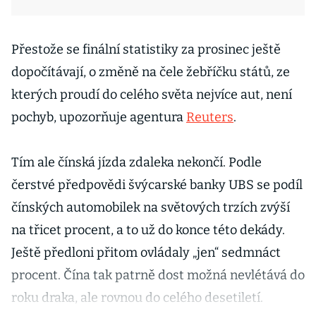
Přestože se finální statistiky za prosinec ještě
dopočítávají, o změně na čele žebříčku států, ze
kterých proudí do celého světa nejvíce aut, není
pochyb, upozorňuje agentura
Reuters
.
Tím ale čínská jízda zdaleka nekončí. Podle
čerstvé předpovědi švýcarské banky UBS se podíl
čínských automobilek na světových trzích zvýší
na třicet procent, a to už do konce této dekády.
Ještě předloni přitom ovládaly „jen“ sedmnáct
procent. Čína tak patrně dost možná nevlétává do
roku draka, ale rovnou do celého desetiletí.