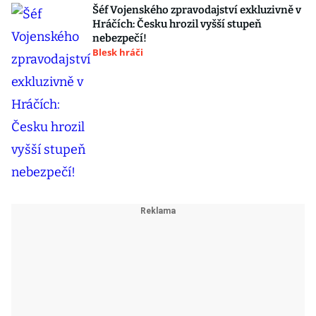
Šéf Vojenského zpravodajství exkluzivně v
Hráčích: Česku hrozil vyšší stupeň
nebezpečí!
Blesk hráči