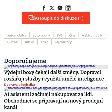
Vstoupit do diskuze (1)
automobilky
automobily
BYD
Čína
elektromobily
Huawei
Rusko
Tesla
Gigafactory
Doporučujeme
Výdejní boxy čekají další změny. Dopravci
rozšiřují služby i využití umělé inteligence
Doprava a logistika
AI asistenti začínají nakupovat za lidi.
Obchodníci se připravují na nový prodejní
kanál