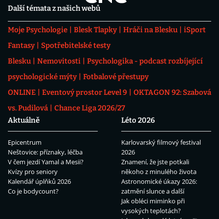
Další témata z našich webů
Moje Psychologie
Blesk Tlapky
Hráči na Blesku
iSport
Fantasy
Spotřebitelské testy
Blesku
Nemovitosti
Psychologika - podcast rozbíjející
psychologické mýty
Fotbalové přestupy
ONLINE
Eventový prostor Level 9
OKTAGON 92: Szabová
vs. Pudilová
Chance Liga 2026/27
Aktuálně
Léto 2026
Epicentrum
Karlovarský filmový festival
Neštovice: příznaky, léčba
2026
V čem jezdí Yamal a Mesii?
Znamení, že jste potkali
Kvízy pro seniory
někoho z minulého života
Kalendář úplňků 2026
Astronomické úkazy 2026:
Co je bodycount?
zatmění slunce a další
Jak obléci miminko při
vysokých teplotách?