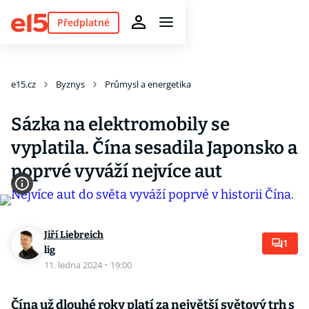
Předplatné
e15.cz
Byznys
Průmysl a energetika
Sázka na elektromobily se
vyplatila. Čína sesadila Japonsko a
poprvé vyváží nejvíce aut
Jiří Liebreich
1
lig
11. ledna 2024
·
19:00
Čína už dlouhé roky platí za největší světový trh s