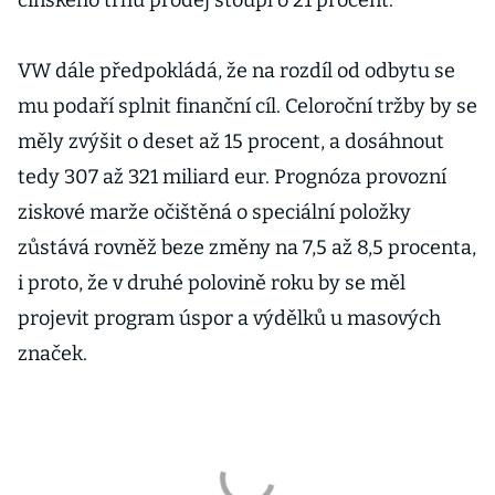
čínského trhu prodej stoupl o 21 procent.
VW dále předpokládá, že na rozdíl od odbytu se
mu podaří splnit finanční cíl. Celoroční tržby by se
měly zvýšit o deset až 15 procent, a dosáhnout
tedy 307 až 321 miliard eur. Prognóza provozní
ziskové marže očištěná o speciální položky
zůstává rovněž beze změny na 7,5 až 8,5 procenta,
i proto, že v druhé polovině roku by se měl
projevit program úspor a výdělků u masových
značek.