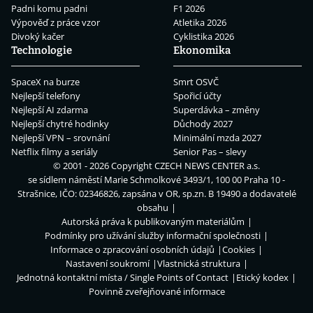
Padni komu padni
F1 2026
Výpověď z práce vzor
Atletika 2026
Divoký kačer
Cyklistika 2026
Technologie
Ekonomika
SpaceX na burze
Smrt OSVČ
Nejlepší telefony
Spořicí účty
Nejlepší AI zdarma
Superdávka – změny
Nejlepší chytré hodinky
Důchody 2027
Nejlepší VPN – srovnání
Minimální mzda 2027
Netflix filmy a seriály
Senior Pas – slevy
© 2001 - 2026 Copyright
CZECH NEWS CENTER a.s.
se sídlem náměstí Marie Schmolkové 3493/1, 100 00 Praha 10 -
Strašnice, IČO: 02346826, zapsána v OR, sp.zn. B 19490 a dodavatelé
obsahu
Autorská práva k publikovaným materiálům
Podmínky pro užívání služby informační společnosti
Informace o zpracování osobních údajů
Cookies
Nastavení soukromí
Vlastnická struktura
Jednotná kontaktní místa / Single Points of Contact
Etický kodex
Povinně zveřejňované informace