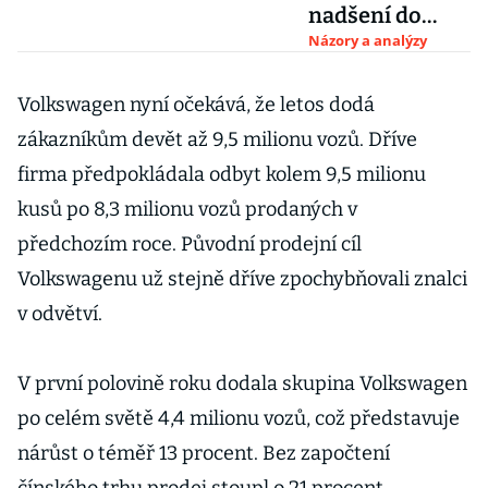
nadšení do
elektroaut.
Názory a analýzy
Volkswagen
spoléhá na
Volkswagen nyní očekává, že letos dodá
prodeje v Číně
zákazníkům devět až 9,5 milionu vozů. Dříve
firma předpokládala odbyt kolem 9,5 milionu
kusů po 8,3 milionu vozů prodaných v
předchozím roce. Původní prodejní cíl
Volkswagenu už stejně dříve zpochybňovali znalci
v odvětví.
V první polovině roku dodala skupina Volkswagen
po celém světě 4,4 milionu vozů, což představuje
nárůst o téměř 13 procent. Bez započtení