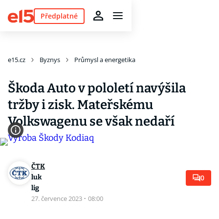
Předplatné
e15.cz
Byznys
Průmysl a energetika
Škoda Auto v pololetí navýšila
tržby i zisk. Mateřskému
Volkswagenu se však nedaří
ČTK
luk
0
lig
27. července 2023
·
08:00