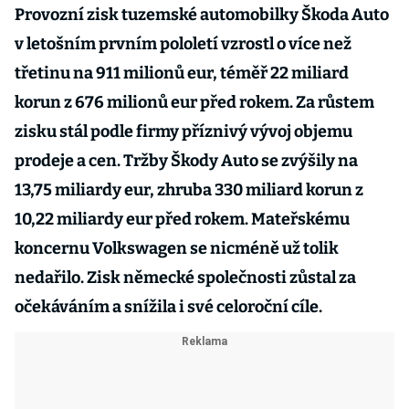
Provozní zisk tuzemské automobilky Škoda Auto
v letošním prvním pololetí vzrostl o více než
třetinu na 911 milionů eur, téměř 22 miliard
korun z 676 milionů eur před rokem. Za růstem
zisku stál podle firmy příznivý vývoj objemu
prodeje a cen. Tržby Škody Auto se zvýšily na
13,75 miliardy eur, zhruba 330 miliard korun z
10,22 miliardy eur před rokem. Mateřskému
koncernu Volkswagen se nicméně už tolik
nedařilo. Zisk německé společnosti zůstal za
očekáváním a snížila i své celoroční cíle.