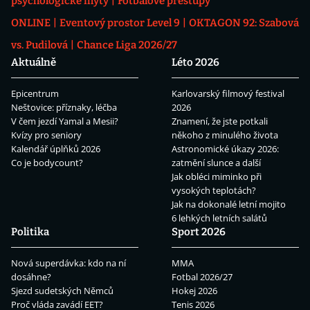
psychologické mýty
Fotbalové přestupy
ONLINE
Eventový prostor Level 9
OKTAGON 92: Szabová
vs. Pudilová
Chance Liga 2026/27
Aktuálně
Léto 2026
Epicentrum
Karlovarský filmový festival
Neštovice: příznaky, léčba
2026
V čem jezdí Yamal a Mesii?
Znamení, že jste potkali
Kvízy pro seniory
někoho z minulého života
Kalendář úplňků 2026
Astronomické úkazy 2026:
Co je bodycount?
zatmění slunce a další
Jak obléci miminko při
vysokých teplotách?
Jak na dokonalé letní mojito
6 lehkých letních salátů
Politika
Sport 2026
Nová superdávka: kdo na ní
MMA
dosáhne?
Fotbal 2026/27
Sjezd sudetských Němců
Hokej 2026
Proč vláda zavádí EET?
Tenis 2026