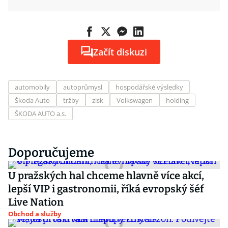
Začít diskuzi
automobily
autoprůmysl
hospodářské výsledky
Škoda Auto
tržby
zisk
Volkswagen
holding
ŠKODA AUTO a.s.
Doporučujeme
U pražských hal chceme hlavně více akcí,
lepší VIP i gastronomii, říká evropský šéf
Live Nation
Obchod a služby