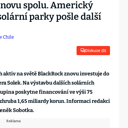
znovu spolu. Americký
olární parky pošle další
Diskuze (
0
)
h aktiv na světě BlackRock znovu investuje do
ra Solek. Na výstavbu dalších solárních
upina poskytne financování ve výši 75
 zhruba 1,65 miliardy korun. Informaci redakci
Zdeněk Sobotka.