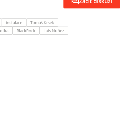
Začít diskuzi
instalace
Tomáš Krsek
otka
BlackRock
Luis Nuñez