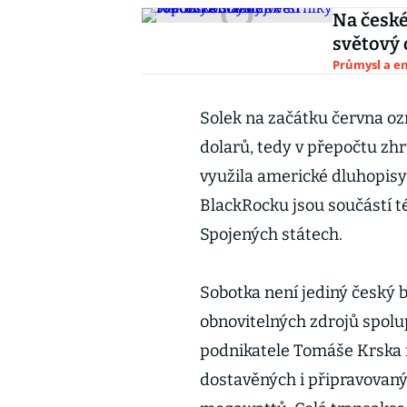
Na české
světový
Průmysl a e
Solek na začátku června ozná
dolarů, tedy v přepočtu zhr
využila americké dluhopisy
BlackRocku jsou součástí t
Spojených státech.
Sobotka není jediný český 
obnovitelných zdrojů spol
podnikatele Tomáše Krska m
dostavěných i připravovan