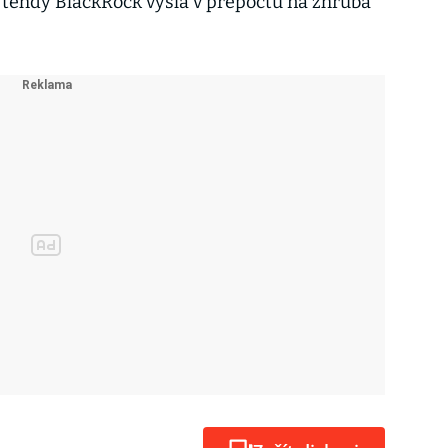
 tehdy BlackRock vyšla v přepočtu na zhruba