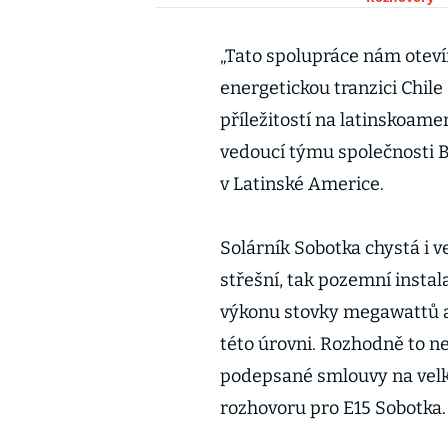
„Tato spolupráce nám oteví
energetickou tranzici Chile
příležitostí na latinskoam
vedoucí týmu společnosti B
v Latinské Americe.
Solárník Sobotka chystá i 
střešní, tak pozemní instal
výkonu stovky megawattů a
této úrovni. Rozhodně to n
podepsané smlouvy na velké
rozhovoru pro E15 Sobotka.