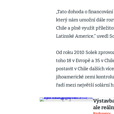
„Tato dohoda o financování 
který nám umožní dále rozví
Chile a plně využít příležit
Latinské Americe,“ uvedl S
Od roku 2010 Solek zprovozn
toho 18 v Evropě a 35 v Chi
postavit v Chile dalších víc
jihoamerické zemi kontrolu
řadí mezi největší solární 
Výstavba
ale reál
Rozhovory