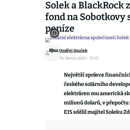
Solek a BlackRock 
fond na Sobotkovy s
peníze
Ondřej Souček
19. června 2023
·
15:10
Největší správce finančníc
českého solárního develope
elektráren mu americká sk
milionů dolarů, v přepočtu
E15 sdělil majitel Soleku 