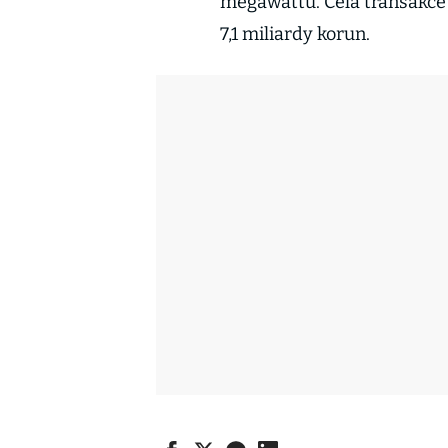
megawattů. Celá transakce
7,1 miliardy korun.