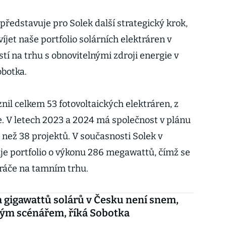
představuje pro Solek další strategický krok,
jet naše portfolio solárních elektráren v
ostí na trhu s obnovitelnými zdroji energie v
obotka.
il celkem 53 fotovoltaických elektráren, z
le. V letech 2023 a 2024 má společnost v plánu
e než 38 projektů. V současnosti Solek v
je portfolio o výkonu 286 megawattů, čímž se
hráče na tamním trhu.
 gigawattů solárů v Česku není snem,
ným scénářem, říká Sobotka