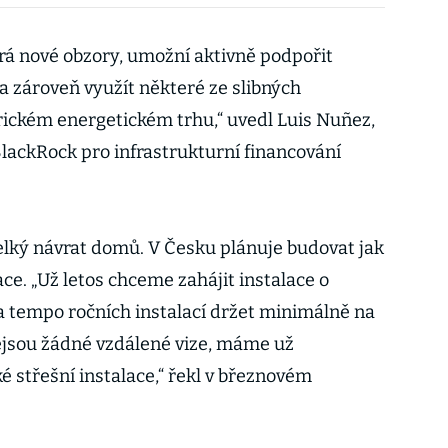
rá nové obzory, umožní aktivně podpořit
 a zároveň využít některé ze slibných
erickém energetickém trhu,“ uvedl Luis Nuñez,
lackRock pro infrastrukturní financování
velký návrat domů. V Česku plánuje budovat jak
ace. „Už letos chceme zahájit instalace o
 tempo ročních instalací držet minimálně na
ejsou žádné vzdálené vize, máme už
 střešní instalace,“ řekl v březnovém