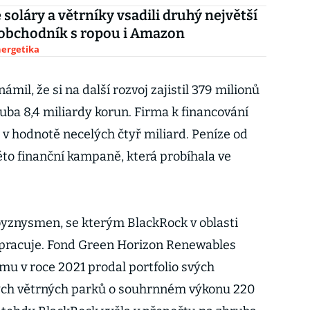
 soláry a větrníky vsadili druhý největší
 obchodník s ropou i Amazon
nergetika
mil, že si na další rozvoj zajistil 379 milionů
uba 8,4 miliardy korun. Firma k financování
 v hodnotě necelých čtyř miliard. Peníze od
éto finanční kampaně, která probíhala ve
byznysmen, se kterým BlackRock v oblasti
upracuje. Fond Green Horizon Renewables
u v roce 2021 prodal portfolio svých
ých větrných parků o souhrnném výkonu 220