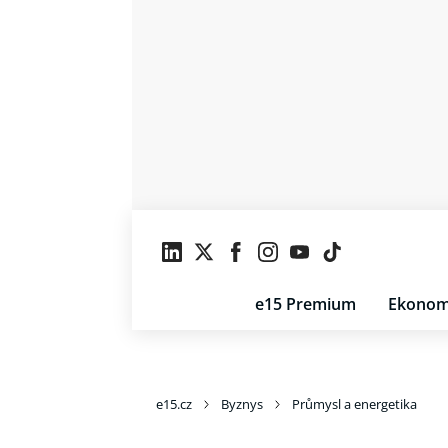
e15 Premium
Ekonom
e15.cz
Byznys
Průmysl a energetika