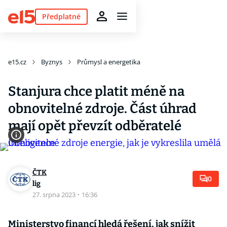
Předplatné
e15.cz
Byznys
Průmysl a energetika
Stanjura chce platit méně na
obnovitelné zdroje. Část úhrad
mají opět převzít odběratelé
ČTK
0
lig
27. srpna 2023
·
16:36
Ministerstvo financí hledá řešení, jak snížit