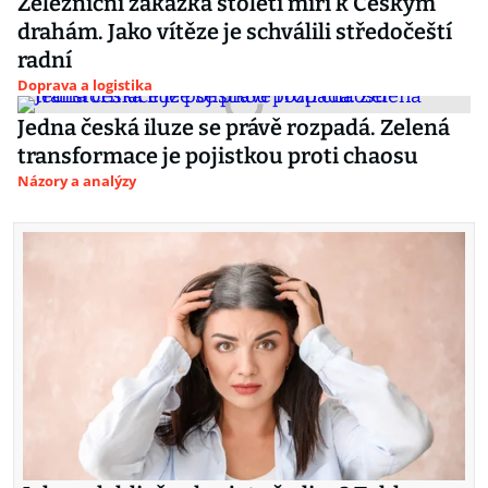
Železniční zakázka století míří k Českým
drahám. Jako vítěze je schválili středočeští
radní
Doprava a logistika
Jedna česká iluze se právě rozpadá. Zelená
transformace je pojistkou proti chaosu
Názory a analýzy