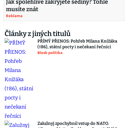
Jak spolehlivě zakryjete šediny? Tohle
musíte znát
Reklama
Články z jiných titulů
PŘÍMÝ PŘENOS: Pohřeb Milana Knížáka
(†86), státní pocty i nečekaní řečníci
Blesk politika
Zalužnyj zpochybnil vstup do NATO.