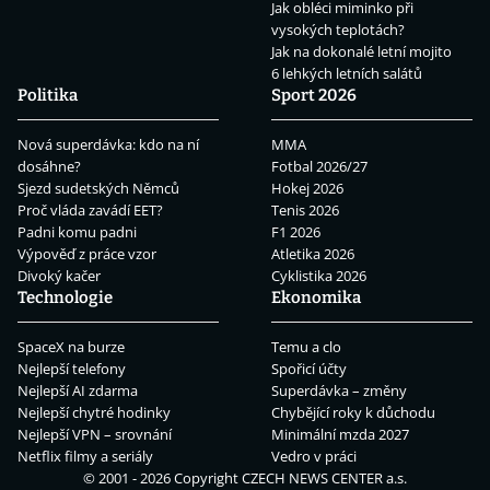
Jak obléci miminko při
vysokých teplotách?
Jak na dokonalé letní mojito
6 lehkých letních salátů
Politika
Sport 2026
Nová superdávka: kdo na ní
MMA
dosáhne?
Fotbal 2026/27
Sjezd sudetských Němců
Hokej 2026
Proč vláda zavádí EET?
Tenis 2026
Padni komu padni
F1 2026
Výpověď z práce vzor
Atletika 2026
Divoký kačer
Cyklistika 2026
Technologie
Ekonomika
SpaceX na burze
Temu a clo
Nejlepší telefony
Spořicí účty
Nejlepší AI zdarma
Superdávka – změny
Nejlepší chytré hodinky
Chybějící roky k důchodu
Nejlepší VPN – srovnání
Minimální mzda 2027
Netflix filmy a seriály
Vedro v práci
© 2001 - 2026 Copyright
CZECH NEWS CENTER a.s.