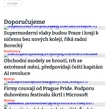
energie
Doporučujeme
Supermoderní vlaky budou Praze i kraji k
ničemu bez nových kolejí, říká radní
Borecký
Rozhovory
Obchodní modely se hroutí, trh se
extrémně mění, předpovídají čeští kapitáni
AI revoluce
Byznys
Firmy couvají od Prague Pride. Podporu
duhovému festivalu škrtl i Microsoft
Byznys