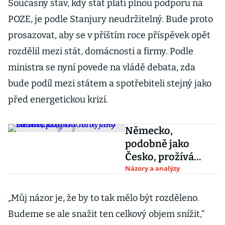
Současný stav, kdy stát platí plnou podporu na
POZE, je podle Stanjury neudržitelný. Bude proto
prosazovat, aby se v příštím roce příspěvek opět
rozdělil mezi stát, domácnosti a firmy. Podle
ministra se nyní povede na vládě debata, zda
bude podíl mezi státem a spotřebiteli stejný jako
před energetickou krizí.
Německo,
podobně jako
Česko, prožívá
nebývalý solární
Názory a analýzy
boom
„Můj názor je, že by to tak mělo být rozděleno.
Budeme se ale snažit ten celkový objem snížit,“