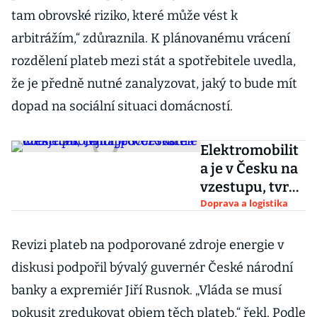
tam obrovské riziko, které může vést k
arbitrážím,“ zdůraznila. K plánovanému vrácení
rozdělení plateb mezi stát a spotřebitele uvedla,
že je předně nutné zanalyzovat, jaký to bude mít
dopad na sociální situaci domácností.
Elektromobilit
a je v Česku na
vzestupu, tvrdí
provozovatelé
Doprava a logistika
dobíječek.
Jejich počet
Revizi plateb na podporované zdroje energie v
roste
diskusi podpořil bývalý guvernér České národní
banky a expremiér Jiří Rusnok. „Vláda se musí
pokusit zredukovat objem těch plateb,“ řekl. Podle