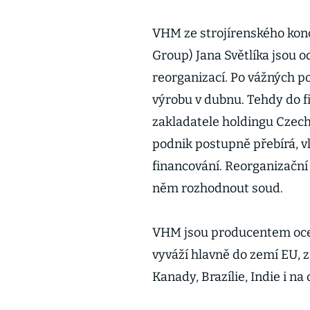
VHM ze strojírenského konc
Group) Jana Světlíka jsou 
reorganizací. Po vážných po
výrobu v dubnu. Tehdy do f
zakladatele holdingu Czech
podnik postupně přebírá, vlož
financování. Reorganizační
něm rozhodnout soud.
VHM jsou producentem ocel
vyváží hlavně do zemí EU, 
Kanady, Brazílie, Indie i n