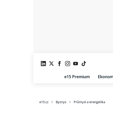
e15 Premium
Ekonom
e15.cz
Byznys
Průmysl a energetika