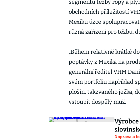
segmentu těžby ropy a ply
obchodních příležitostí VH
Mexiku úzce spolupracovat
různá zařízení pro těžbu, d
„Během relativně krátké dob
poptávky z Mexika na produ
generální ředitel VHM Dani
svém portfoliu například s
plošin, takzvaného ježka, 
vstoupit dospělý muž.
Výrobce 
slovinské
Doprava a lo