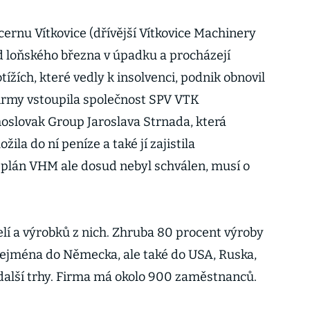
ernu Vítkovice (dřívější Vítkovice Machinery
od loňského března v úpadku a procházejí
tížích, které vedly k insolvenci, podnik obnovil
irmy vstoupila společnost SPV VTK
oslovak Group Jaroslava Strnada, která
ila do ní peníze a také jí zajistila
 plán VHM ale dosud nebyl schválen, musí o
í a výrobků z nich. Zhruba 80 procent výroby
zejména do Německa, ale také do USA, Ruska,
a další trhy. Firma má okolo 900 zaměstnanců.