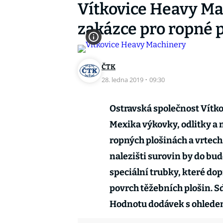
Vítkovice Heavy Ma
zakázce pro ropné 
ČTK
28. ledna 2019
·
09:30
Ostravská společnost Vítko
Mexika výkovky, odlitky a
ropných plošinách a vrtech
nalezišti surovin by do bu
speciální trubky, které dop
povrch těžebních plošin. Sd
Hodnotu dodávek s ohledem