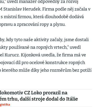
nu,“ uvedl manažer odpovědný za rozvoj
M Stanislav Herudek. Firma podle něj začala v
 s místní firmou, která dlouhodobě dodává
opravu a zpracování ropy a plynu.
y, kdy tyto naše aktivity začaly, jsme dostali
kty používané na ropných vrtech,“ uvedl
el Kurucz. Kijonková uvedla, že firma má ve
pojovací díl pro ocelové konstrukce ropných
do kterého může díky jeho rozměrům bez potíží
lokomotiv CZ Loko prorazil na
m trhu, další stroje dodal do Itálie
gistika