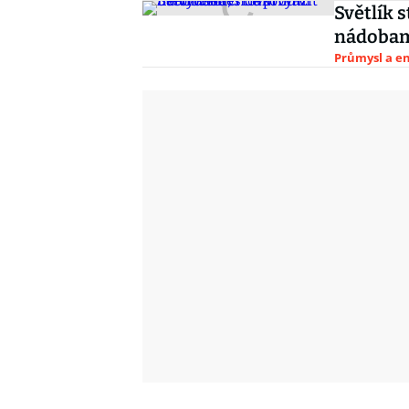
Světlík 
nádobami
Průmysl a e