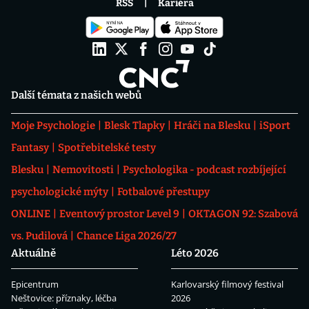
RSS
Kariéra
Další témata z našich webů
Moje Psychologie
Blesk Tlapky
Hráči na Blesku
iSport
Fantasy
Spotřebitelské testy
Blesku
Nemovitosti
Psychologika - podcast rozbíjející
psychologické mýty
Fotbalové přestupy
ONLINE
Eventový prostor Level 9
OKTAGON 92: Szabová
vs. Pudilová
Chance Liga 2026/27
Aktuálně
Léto 2026
Epicentrum
Karlovarský filmový festival
Neštovice: příznaky, léčba
2026