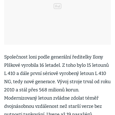
Společnost loni podle generální ředitelky Ilony
Plškové vyrobila 16 letadel. Z toho bylo 15 letounů
L 410 a dále první sériově vyrobený letoun L 410
NG, tedy nové generace. Vývoj stroje trval od roku
2010 a stál přes 568 milionů korun.
Modernizovaný letoun zvládne zdolat téměř
dvojnásobnou vzdálenost než starší verze bez
nutnosti tankování. Uveze až 19 pasažérů,