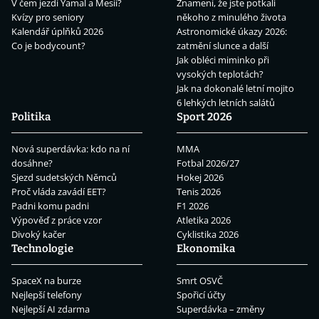
V čem jezdí Yamal a Mesii?
Znamení, že jste potkali
Kvízy pro seniory
někoho z minulého života
Kalendář úplňků 2026
Astronomické úkazy 2026:
Co je bodycount?
zatmění slunce a další
Jak obléci miminko při
vysokých teplotách?
Jak na dokonalé letní mojito
6 lehkých letních salátů
Politika
Sport 2026
Nová superdávka: kdo na ní
MMA
dosáhne?
Fotbal 2026/27
Sjezd sudetských Němců
Hokej 2026
Proč vláda zavádí EET?
Tenis 2026
Padni komu padni
F1 2026
Výpověď z práce vzor
Atletika 2026
Divoký kačer
Cyklistika 2026
Technologie
Ekonomika
SpaceX na burze
Smrt OSVČ
Nejlepší telefony
Spořicí účty
Nejlepší AI zdarma
Superdávka – změny