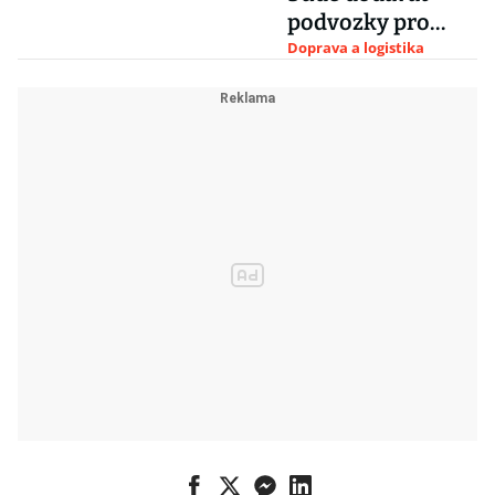
podvozky pro
kunovické
Doprava a logistika
letouny L 410