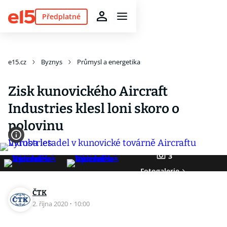
Předplatné
e15.cz
Byznys
Průmysl a energetika
Zisk kunovického Aircraft
Industries klesl loni skoro o
polovinu
3
Fotogalerie
ČTK
2. října 2020
·
10:00