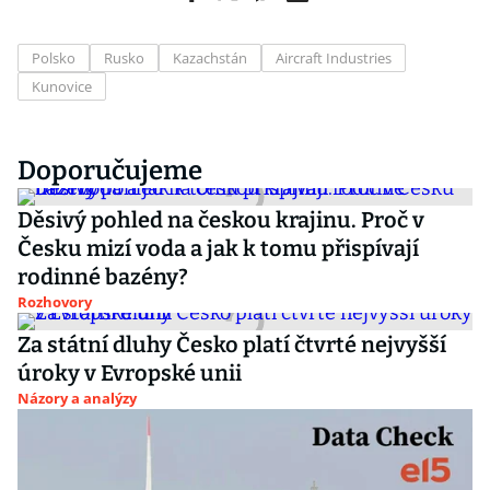
Polsko
Rusko
Kazachstán
Aircraft Industries
Kunovice
Doporučujeme
Děsivý pohled na českou krajinu. Proč v
Česku mizí voda a jak k tomu přispívají
rodinné bazény?
Rozhovory
Za státní dluhy Česko platí čtvrté nejvyšší
úroky v Evropské unii
Názory a analýzy