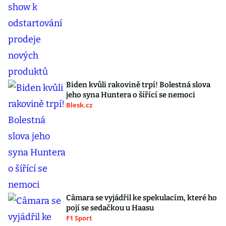
Biden kvůli rakovině trpí! Bolestná slova
jeho syna Huntera o šířící se nemoci
Blesk.cz
Câmara se vyjádřil ke spekulacím, které ho
pojí se sedačkou u Haasu
F1 Sport