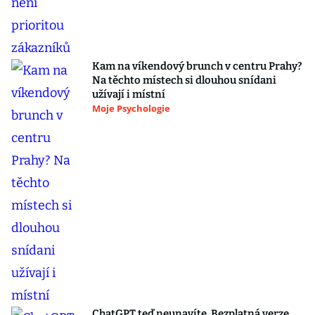
Kam na víkendový brunch v centru Prahy?
Na těchto místech si dlouhou snídani
užívají i místní
Moje Psychologie
ChatGPT teď neunavíte. Bezplatná verze