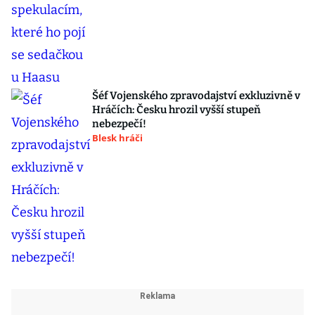
Šéf Vojenského zpravodajství exkluzivně v
Hráčích: Česku hrozil vyšší stupeň
nebezpečí!
Blesk hráči