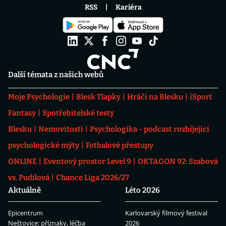
RSS
Kariéra
Další témata z našich webů
Moje Psychologie
Blesk Tlapky
Hráči na Blesku
iSport
Fantasy
Spotřebitelské testy
Blesku
Nemovitosti
Psychologika - podcast rozbíjející
psychologické mýty
Fotbalové přestupy
ONLINE
Eventový prostor Level 9
OKTAGON 92: Szabová
vs. Pudilová
Chance Liga 2026/27
Aktuálně
Léto 2026
Epicentrum
Karlovarský filmový festival
Neštovice: příznaky, léčba
2026