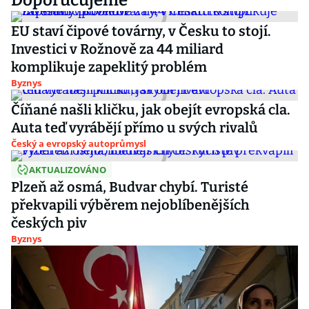
Doporučujeme
EU staví čipové továrny, v Česku to stojí.
Investici v Rožnově za 44 miliard
komplikuje zapeklitý problém
Byznys
Číňané našli kličku, jak obejít evropská cla.
Auta teď vyrábějí přímo u svých rivalů
Český a evropský autoprůmysl
AKTUALIZOVÁNO
Plzeň až osmá, Budvar chybí. Turisté
překvapili výběrem nejoblíbenějších
českých piv
Byznys