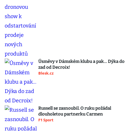
Úsměvy v Dámském klubu a pak… Dýka do
zad od Decroix!
Blesk.cz
Russell se zasnoubil. O ruku požádal
dlouholetou partnerku Carmen
F1 Sport