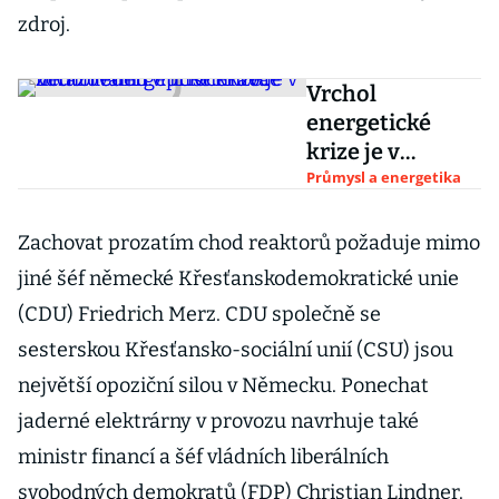
zdroj.
Vrchol
energetické
krize je v
nedohlednu.
Průmysl a energetika
Trh očekává
zdražování i v
Zachovat prozatím chod reaktorů požaduje mimo
příštím roce
jiné šéf německé Křesťanskodemokratické unie
(CDU) Friedrich Merz. CDU společně se
sesterskou Křesťansko-sociální unií (CSU) jsou
největší opoziční silou v Německu. Ponechat
jaderné elektrárny v provozu navrhuje také
ministr financí a šéf vládních liberálních
svobodných demokratů (FDP) Christian Lindner.