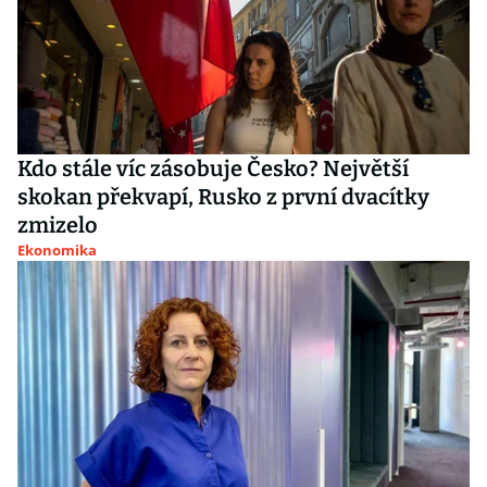
Kdo stále víc zásobuje Česko? Největší
skokan překvapí, Rusko z první dvacítky
zmizelo
Ekonomika