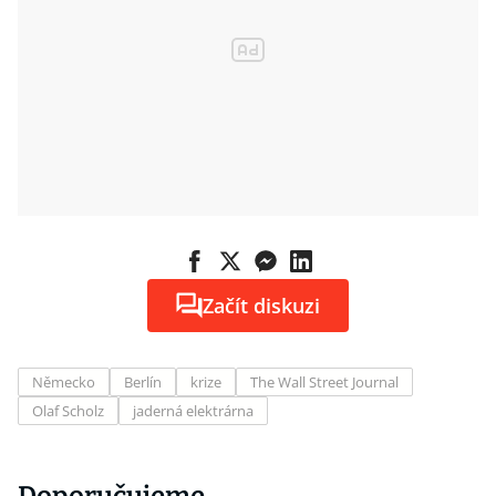
Začít diskuzi
Německo
Berlín
krize
The Wall Street Journal
Olaf Scholz
jaderná elektrárna