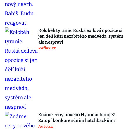
Koloběh tyranie: Ruská exilová opozice si
jen dělí kůži nezabitého medvěda, systém
ale nespraví
Reflex.cz
Známe ceny nového Hyundai Ioniq 3!
Zatopí konkurenčním hatchbackům?
Auto.cz