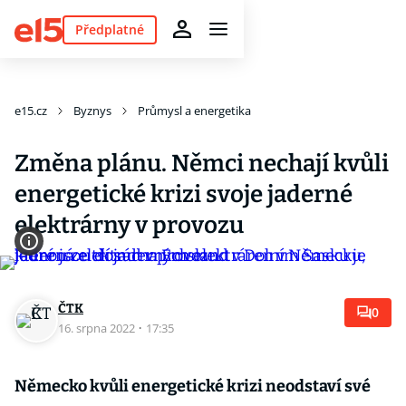
Předplatné
e15.cz
Byznys
Průmysl a energetika
Změna plánu. Němci nechají kvůli
energetické krizi svoje jaderné
elektrárny v provozu
ČTK
0
16. srpna 2022
·
17:35
Německo kvůli energetické krizi neodstaví své