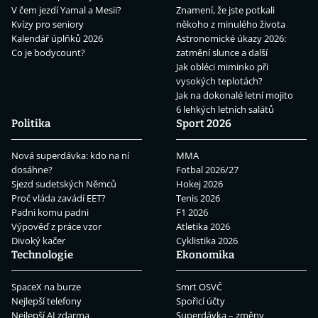
V čem jezdí Yamal a Mesii?
Znamení, že jste potkali
Kvízy pro seniory
někoho z minulého života
Kalendář úplňků 2026
Astronomické úkazy 2026:
Co je bodycount?
zatmění slunce a další
Jak obléci miminko při
vysokých teplotách?
Jak na dokonalé letní mojito
6 lehkých letních salátů
Politika
Sport 2026
Nová superdávka: kdo na ní
MMA
dosáhne?
Fotbal 2026/27
Sjezd sudetských Němců
Hokej 2026
Proč vláda zavádí EET?
Tenis 2026
Padni komu padni
F1 2026
Výpověď z práce vzor
Atletika 2026
Divoký kačer
Cyklistika 2026
Technologie
Ekonomika
SpaceX na burze
Smrt OSVČ
Nejlepší telefony
Spořicí účty
Nejlepší AI zdarma
Superdávka – změny