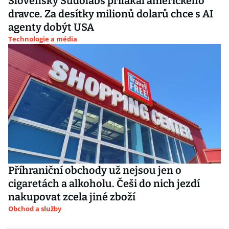
Slovenský Sudolabs přilákal amerického
dravce. Za desítky milionů dolarů chce s AI
agenty dobýt USA
Technologie a média
Příhraniční obchody už nejsou jen o
cigaretách a alkoholu. Češi do nich jezdí
nakupovat zcela jiné zboží
Obchod a služby