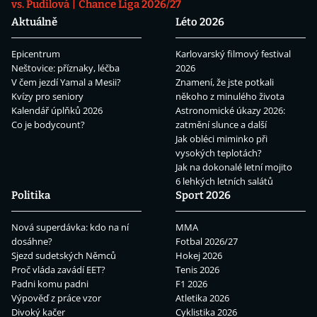
vs. Pudilová
Chance Liga 2026/27
Aktuálně
Léto 2026
Epicentrum
Karlovarský filmový festival
Neštovice: příznaky, léčba
2026
V čem jezdí Yamal a Mesii?
Znamení, že jste potkali
Kvízy pro seniory
někoho z minulého života
Kalendář úplňků 2026
Astronomické úkazy 2026:
Co je bodycount?
zatmění slunce a další
Jak obléci miminko při
vysokých teplotách?
Jak na dokonalé letní mojito
6 lehkých letních salátů
Politika
Sport 2026
Nová superdávka: kdo na ní
MMA
dosáhne?
Fotbal 2026/27
Sjezd sudetských Němců
Hokej 2026
Proč vláda zavádí EET?
Tenis 2026
Padni komu padni
F1 2026
Výpověď z práce vzor
Atletika 2026
Divoký kačer
Cyklistika 2026