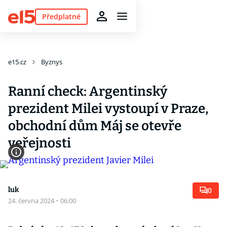
Předplatné
e15.cz
Byznys
Ranní check: Argentinský
prezident Milei vystoupí v Praze,
obchodní dům Máj se otevře
veřejnosti
luk
0
24. června 2024
·
06:00