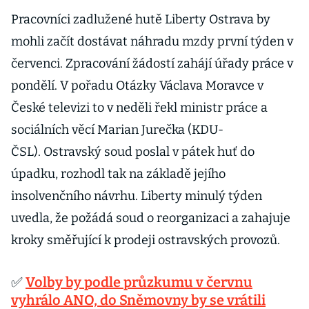
Pracovníci zadlužené hutě Liberty Ostrava by
mohli začít dostávat náhradu mzdy první týden v
červenci. Zpracování žádostí zahájí úřady práce v
pondělí. V pořadu Otázky Václava Moravce v
České televizi to v neděli řekl ministr práce a
sociálních věcí Marian Jurečka (KDU-
ČSL). Ostravský soud poslal v pátek huť do
úpadku, rozhodl tak na základě jejího
insolvenčního návrhu. Liberty minulý týden
uvedla, že požádá soud o reorganizaci a zahajuje
kroky směřující k prodeji ostravských provozů.
✅
Volby by podle průzkumu v červnu
vyhrálo ANO, do Sněmovny by se vrátili