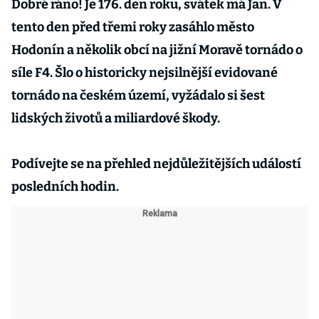
Dobré ráno! Je 176. den roku, svátek má Jan. V
tento den před třemi roky zasáhlo město
Hodonín a několik obcí na jižní Moravě tornádo o
síle F4. Šlo o historicky nejsilnější evidované
tornádo na českém území, vyžádalo si šest
lidských životů a miliardové škody.
Podívejte se na přehled nejdůležitějších událostí
posledních hodin.