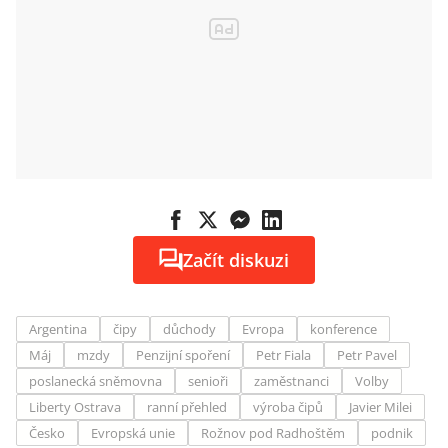
Začít diskuzi
Argentina
čipy
důchody
Evropa
konference
Máj
mzdy
Penzijní spoření
Petr Fiala
Petr Pavel
poslanecká sněmovna
senioři
zaměstnanci
Volby
Liberty Ostrava
ranní přehled
výroba čipů
Javier Milei
Česko
Evropská unie
Rožnov pod Radhoštěm
podnik