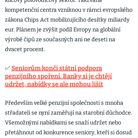
klíčový polovodičový sektor. Takzvaná
kompetenční centra vzniknou v rámci evropského
zákona Chips Act mobilizujícího desítky miliardy
eur. Plánem je zvýšit podíl Evropy na globální
výrobě čipů ze současných ani ne deseti na
dvacet procent.
✅
Seniorům končí státní podpora
penzijního spoření. Banky si je chtějí
udržet, nabídky se ale mohou lišit
Především velké penzijní společnosti s mnoha
střadateli se nyní zaměřují na starobní důchodce.
Všemožnými nabídkami se snaží udržet nebo
přetáhnout od konkurence seniory, kteří si dosud