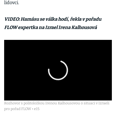
lidovci.
VIDEO: Hamásu se válka hodí, řekla v pořadu
FLOW expertka na Izrael Irena Kalhousová
Rozhovor s politoložkou Irenou Kalhousovou o situaci v Izraeli
pro pořad FLOW • e15