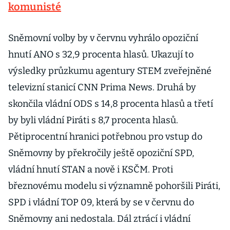
komunisté
Sněmovní volby by v červnu vyhrálo opoziční
hnutí ANO s 32,9 procenta hlasů. Ukazují to
výsledky průzkumu agentury STEM zveřejněné
televizní stanicí CNN Prima News. Druhá by
skončila vládní ODS s 14,8 procenta hlasů a třetí
by byli vládní Piráti s 8,7 procenta hlasů.
Pětiprocentní hranici potřebnou pro vstup do
Sněmovny by překročily ještě opoziční SPD,
vládní hnutí STAN a nově i KSČM. Proti
březnovému modelu si významně pohoršili Piráti,
SPD i vládní TOP 09, která by se v červnu do
Sněmovny ani nedostala. Dál ztrácí i vládní