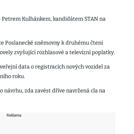
e s Petrem Kulhánkem, kandidátem STAN na
e Poslanecké sněmovny k druhému čtení
vely zvyšující rozhlasové a televizní poplatky.
eřejní data o registracích nových vozidel za
ního roku.
 návrhu, zda zavést dříve navržená cla na