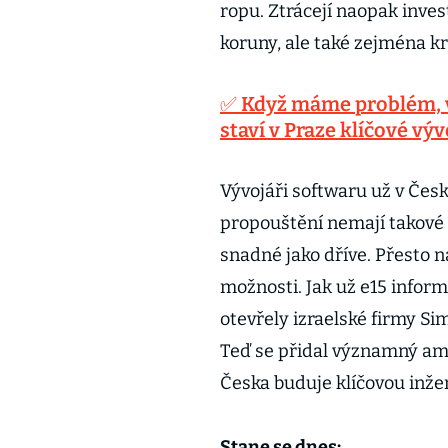
ropu. Ztrácejí naopak inves
koruny, ale také zejména kr
✅ Když máme problém, 
staví v Praze klíčové v
Vývojáři softwaru už v Čes
propouštění nemají takové ž
snadné jako dříve. Přesto n
možnosti. Jak už e15 infor
otevřely izraelské firmy S
Teď se přidal významný ame
Česka buduje klíčovou inže
Stane se dnes: