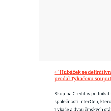
✅ Hubáček se definitivně
prodal Tykačovu souput
Skupina Creditas podnikate
společnosti InterGen, kter
Tykače a dvou čínských st