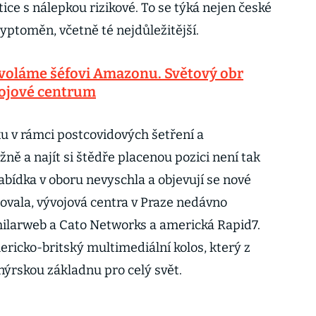
tice s nálepkou rizikové. To se týká nejen české
yptoměn, včetně té nejdůležitější.
voláme šéfovi Amazonu. Světový obr
ývojové centrum
ku v rámci postcovidových šetření a
ně a najít si štědře placenou pozici není tak
abídka v oboru nevyschla a objevují se nové
movala, vývojová centra v Praze nedávno
imilarweb a Cato Networks a americká Rapid7.
ricko-britský multimediální kolos, který z
nýrskou základnu pro celý svět.