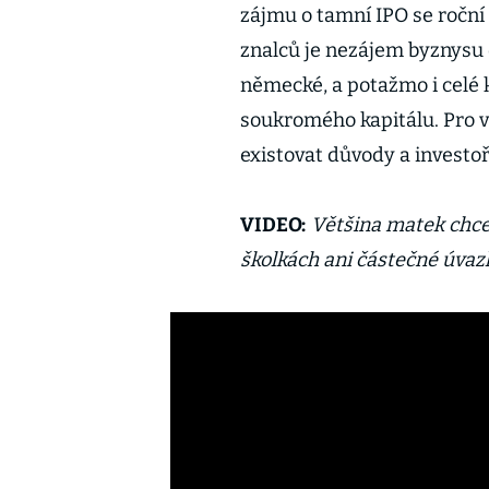
zájmu o tamní IPO se roční 
znalců je nezájem byznysu 
německé, a potažmo i celé k
soukromého kapitálu. Pro v
existovat důvody a investoři
VIDEO:
Většina matek chce
školkách ani částečné úvaz