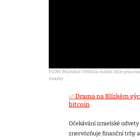
FLOW: Mumdoo: Většina matek chce pracovat,
úvazky
✅ Drama na Blízkém vých
bitcoin
Očekávání izraelské odvety 
znervózňuje finanční trhy a