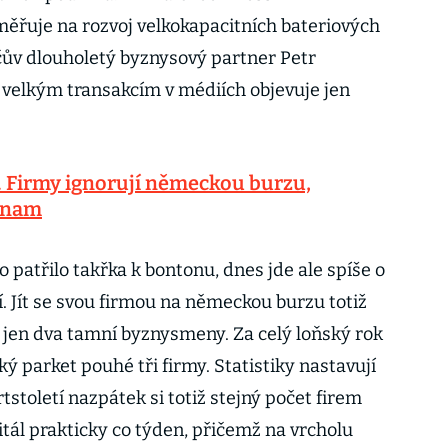
ěřuje na rozvoj velkokapacitních bateriových
ačův dlouholetý byznysový partner Petr
y velkým transakcím v médiích objevuje jen
í. Firmy ignorují německou burzu,
jinam
patřilo takřka k bontonu, dnes jde ale spíše o
ví. Jít se svou firmou na německou burzu totiž
o jen dva tamní byznysmeny. Za celý loňský rok
ký parket pouhé tři firmy. Statistiky nastavují
rtstoletí nazpátek si totiž stejný počet firem
tál prakticky co týden, přičemž na vrcholu