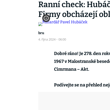
Ranní check: Hubáče
Firmy obcházejí o
bru
4. října 2024
·
06:00
Dobré ráno! Je 278. den rok
1967 v Malostranské besedě
Cimrmana – Akt.
Podívejte se na přehled nej