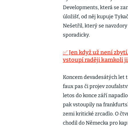
Developments, která se zam
úložišť, od něj kupuje Tyk
Nešetřil, který se navzdor
sporadicky.
✅ Jen když už není zbyt
vstoupí raději kamkoli 
Koncem devadesátých let to 
faux pas či projev zoufalst
letos do konce září napadl
pak vstoupily na frankfurts
zemi kritické zrcadlo. O čtv
chodil do Německa pro kapi