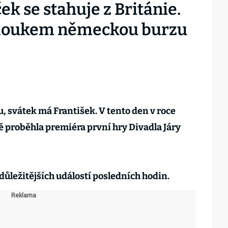
k se stahuje z Británie.
bloukem německou burzu
u, svátek má František. V tento den v roce
 proběhla premiéra první hry Divadla Járy
důležitějších událostí posledních hodin.