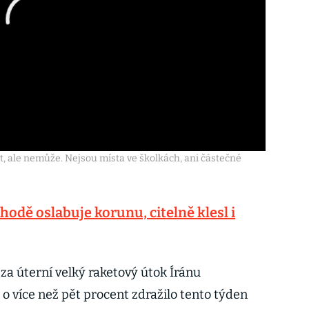
 ale nemůže. Nejsou místa ve školkách, ani částečné
odě oslabuje korunu, citelně klesl i
za úterní velký raketový útok Íránu
 o více než pět procent zdražilo tento týden