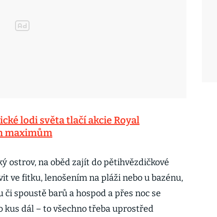
ické lodi světa tlačí akcie Royal
ým maximům
ý ostrov, na oběd zajít do pětihvězdičkové
it ve fitku, lenošením na pláži nebo u bazénu,
u či spoustě barů a hospod a přes noc se
o kus dál – to všechno třeba uprostřed