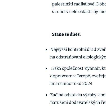
palestinští radikálové. Doh
situaci v celé oblasti, by 
Stane se dnes:
Nejvyšší kontrolní úřad zveř
na odstraňování ekologických
Irská společnost Ryanair, k
dopravcem v Evropě, zveřejní
finančního roku 2024
Začíná odstávka výroby v be
narušení dodavatelských ře