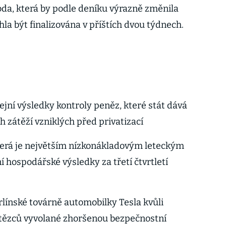
oda, která by podle deníku výrazně změnila
mohla být finalizována v příštích dvou týdnech.
ejní výsledky kontroly peněz, které stát dává
 zátěží vzniklých před privatizací
terá je největším nízkonákladovým leteckým
 hospodářské výsledky za třetí čtvrtletí
rlínské továrně automobilky Tesla kvůli
tězců vyvolané zhoršenou bezpečnostní