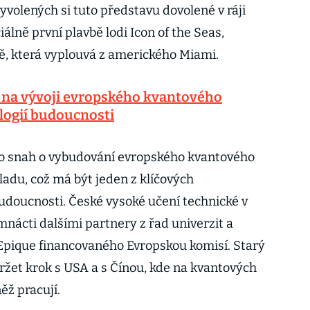
vyvolených si tuto představu dovolené v ráji
ciálně první plavbě lodi Icon of the Seas,
světě, která vyplouvá z amerického Miami.
t na vývoji evropského kvantového
ologií budoucnosti
do snah o vybudování evropského kvantového
ladu, což má být jeden z klíčových
doucnosti. České vysoké učení technické v
nácti dalšími partnery z řad univerzit a
Epique financovaného Evropskou komisí. Starý
ržet krok s USA a s Čínou, kde na kvantových
vněž pracují.