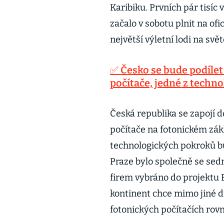
Karibiku. Prvních pár tisíc 
začalo v sobotu plnit na ofi
největší výletní lodi na 
✅ Česko se bude podíle
počítače, jedné z techn
Česká republika se zapojí 
počítače na fotonickém zák
technologických pokroků bu
Praze bylo společně se sedm
firem vybráno do projektu 
kontinent chce mimo jiné d
fotonických počítačích ro