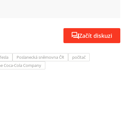
Začít diskuzi
Tesla
Poslanecká sněmovna ČR
počítač
he Coca-Cola Company