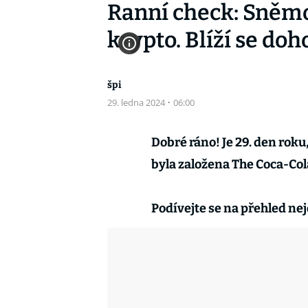
Ranní check: Sněm
krypto. Blíží se do
špi
29. ledna 2024
·
06:00
Dobré ráno! Je 29. den roku
byla založena The Coca-Co
Podívejte se na přehled nej