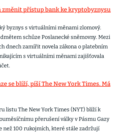
 změnit přístup bank ke kryptobyznysu
ký byznys s virtuálními měnami zlomový.
ředmětem schůze Poslanecké sněmovny. Mezi
ch dnech zamířit novela zákona o platebním
nikajícím s virtuálními měnami zajišťovala
 účet.
ze se blíží, píší The New York Times. Má
ru listu The New York Times (NYT) blíží k
dvouměsíčnímu přerušení války v Pásmu Gazy
 než 100 rukojmích, které stále zadržují