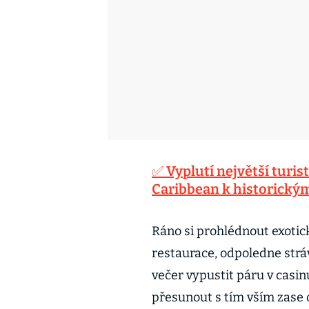
✅ Vyplutí největší turist
Caribbean k historick
Ráno si prohlédnout exotick
restaurace, odpoledne stráv
večer vypustit páru v casin
přesunout s tím vším zase 