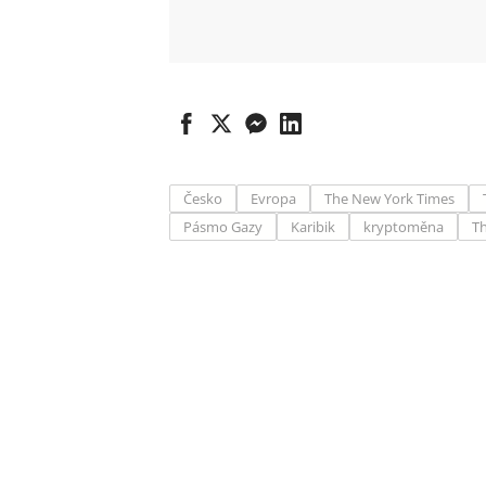
Česko
Evropa
The New York Times
Pásmo Gazy
Karibik
kryptoměna
T