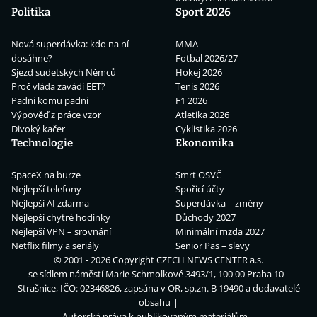
Politika
Sport 2026
Nová superdávka: kdo na ní
MMA
dosáhne?
Fotbal 2026/27
Sjezd sudetských Němců
Hokej 2026
Proč vláda zavádí EET?
Tenis 2026
Padni komu padni
F1 2026
Výpověď z práce vzor
Atletika 2026
Divoký kačer
Cyklistika 2026
Technologie
Ekonomika
SpaceX na burze
Smrt OSVČ
Nejlepší telefony
Spořicí účty
Nejlepší AI zdarma
Superdávka – změny
Nejlepší chytré hodinky
Důchody 2027
Nejlepší VPN – srovnání
Minimální mzda 2027
Netflix filmy a seriály
Senior Pas – slevy
© 2001 - 2026 Copyright
CZECH NEWS CENTER a.s.
se sídlem náměstí Marie Schmolkové 3493/1, 100 00 Praha 10 -
Strašnice, IČO: 02346826, zapsána v OR, sp.zn. B 19490 a dodavatelé
obsahu
Autorská práva k publikovaným materiálům