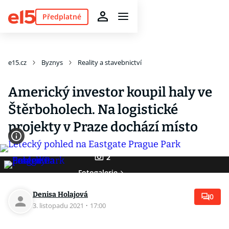
Předplatné
e15.cz
Byznys
Reality a stavebnictví
Americký investor koupil haly ve
Štěrboholech. Na logistické
projekty v Praze dochází místo
2
Fotogalerie
Denisa Holajová
0
3. listopadu 2021
·
17:00