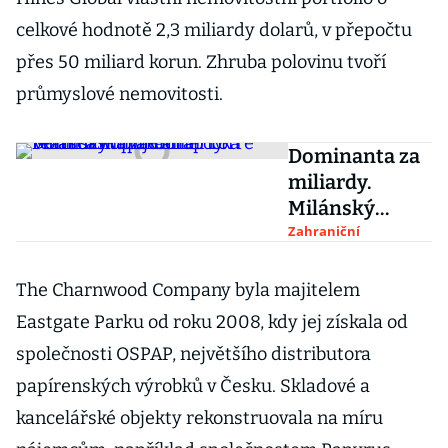
celkové hodnotě 2,3 miliardy dolarů, v přepočtu
přes 50 miliard korun. Zhruba polovinu tvoří
průmyslové nemovitosti.
Dominanta za
miliardy.
Milánský
mrakodrap
Zahraniční
Torre Velasca
kupuje
The Charnwood Company byla majitelem
americká
Eastgate Parku od roku 2008, kdy jej získala od
realitní
společnosti OSPAP, největšího distributora
skupina
papírenských výrobků v Česku. Skladové a
kancelářské objekty rekonstruovala na míru