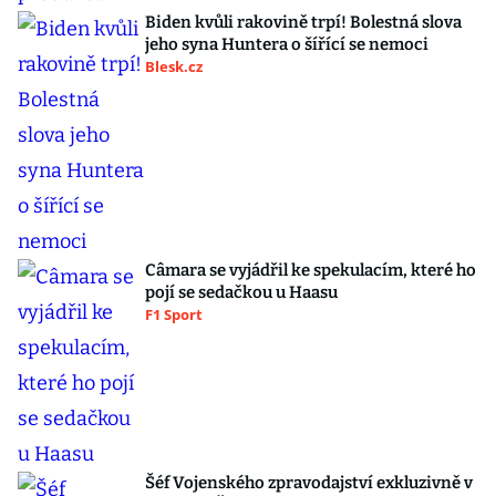
Biden kvůli rakovině trpí! Bolestná slova
jeho syna Huntera o šířící se nemoci
Blesk.cz
Câmara se vyjádřil ke spekulacím, které ho
pojí se sedačkou u Haasu
F1 Sport
Šéf Vojenského zpravodajství exkluzivně v