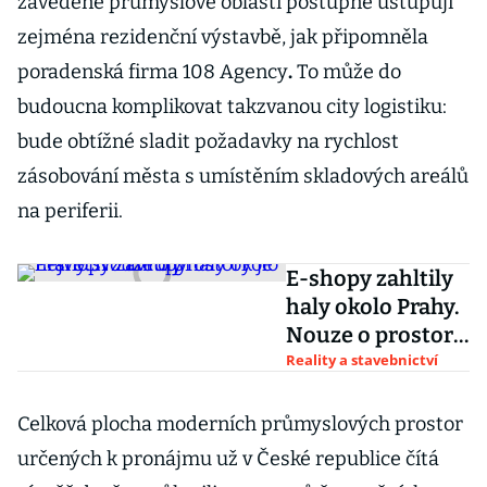
zavedené průmyslové oblasti postupně ustupují
zejména rezidenční výstavbě, jak připomněla
poradenská firma 108 Agency
.
To může do
budoucna komplikovat takzvanou city logistiku:
bude obtížné sladit požadavky na rychlost
zásobování města s umístěním skladových areálů
na periferii.
E-shopy zahltily
haly okolo Prahy.
Nouze o prostory
je největší z
Reality a stavebnictví
Evropy
Celková plocha moderních průmyslových prostor
určených k pronájmu už v České republice čítá