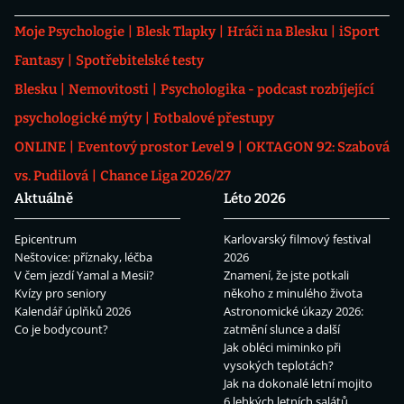
Moje Psychologie
Blesk Tlapky
Hráči na Blesku
iSport
Fantasy
Spotřebitelské testy
Blesku
Nemovitosti
Psychologika - podcast rozbíjející
psychologické mýty
Fotbalové přestupy
ONLINE
Eventový prostor Level 9
OKTAGON 92: Szabová
vs. Pudilová
Chance Liga 2026/27
Aktuálně
Léto 2026
Epicentrum
Karlovarský filmový festival
Neštovice: příznaky, léčba
2026
V čem jezdí Yamal a Mesii?
Znamení, že jste potkali
Kvízy pro seniory
někoho z minulého života
Kalendář úplňků 2026
Astronomické úkazy 2026:
Co je bodycount?
zatmění slunce a další
Jak obléci miminko při
vysokých teplotách?
Jak na dokonalé letní mojito
6 lehkých letních salátů