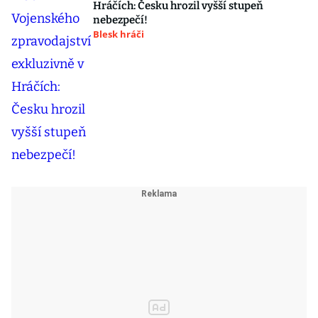
Hráčích: Česku hrozil vyšší stupeň
nebezpečí!
Blesk hráči