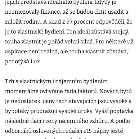
jejich představa ideálního bydlení, kdyby je
neomezovaly finance, až se budou chtít usadit a
založit rodinu. A snad z 97 procent odpověděli, že
je to vlastnické bydlení. Ten ideál zůstává stejný,
touha vlastnit je pořád velmi silná. Pro některé už
aspirace není reálná, ale touha vlastnit zůstává,“
podotýká Lux.
Trh s vlastnickým i nájemním bydlením
momentálně ovlivňuje řada faktorů. Nových bytů
je nedostatek, ceny těch stávajících jsou vysoké a
hypotéky prodražují vysoké úroky. Vyšší poptávka
následně tlačí i ceny nájemného vzhůru. A podle
odborníků oslovených redakcí e15 nájmy ještě