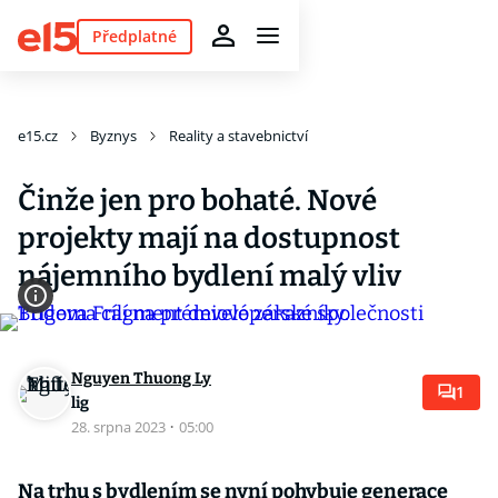
Předplatné
e15.cz
Byznys
Reality a stavebnictví
Činže jen pro bohaté. Nové
projekty mají na dostupnost
nájemního bydlení malý vliv
Nguyen Thuong Ly
1
lig
28. srpna 2023
·
05:00
Na trhu s bydlením se nyní pohybuje generace