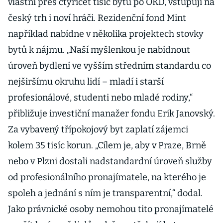
vlastní přes čtyřicet tisíc bytů po OKD, vstupují na
český trh i noví hráči. Rezidenční fond Mint
například nabídne v několika projektech stovky
bytů k nájmu. „Naší myšlenkou je nabídnout
úroveň bydlení ve vyšším středním standardu co
nejširšímu okruhu lidí – mladí i starší
profesionálové, studenti nebo mladé rodiny,“
přibližuje investiční manažer fondu Erik Janovský.
Za vybavený třípokojový byt zaplatí zájemci
kolem 35 tisíc korun. „Cílem je, aby v Praze, Brně
nebo v Plzni dostali nadstandardní úroveň služby
od profesionálního pronajímatele, na kterého je
spoleh a jednání s ním je transparentní,“ dodal.
Jako právnické osoby nemohou tito pronajímatelé