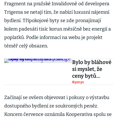
Fragment na pražské Invalidovně od developera
Trigema se netají tím, že nabízí luxusní nájemní
bydlení. Třípokojové byty se zde pronajímají
kolem padesáti tisíc korun měsíčně bez energií a
poplatků. Podle informací na webu je projekt
téměř celý obsazen.
Bylo by bláhové
si myslet, že
ceny bytů
porostou
Byznys
donekonečna,
říká sociolog
Začínají se ovšem objevovat i pokusy o výstavbu
Lux
dostupného bydlení ze soukromých peněz.
Koncem července oznámila Kooperativa spolu se