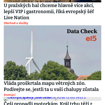
U pražských hal chceme hlavně více akcí,
lepší VIP i gastronomii, říká evropský šéf
Live Nation
Obchod a služby
Vláda proškrtala mapu větrných zón.
Podívejte se, jestli ta u vaší chalupy zůstala
Domácí
Češi propadli motorkám. Král trhu těží z