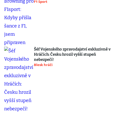
F1 Sport
Šéf Vojenského zpravodajství exkluzivně v
Hráčích: Česku hrozil vyšší stupeň
nebezpečí!
Blesk hráči