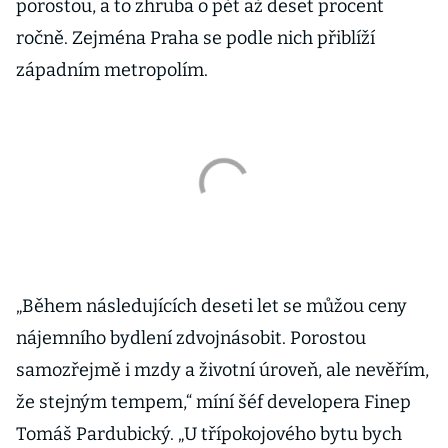
porostou, a to zhruba o pět až deset procent
ročně. Zejména Praha se podle nich přiblíží
západním metropolím.
„Během následujících deseti let se můžou ceny
nájemního bydlení zdvojnásobit. Porostou
samozřejmě i mzdy a životní úroveň, ale nevěřím,
že stejným tempem,“ míní šéf developera Finep
Tomáš Pardubický. „U třípokojového bytu bych