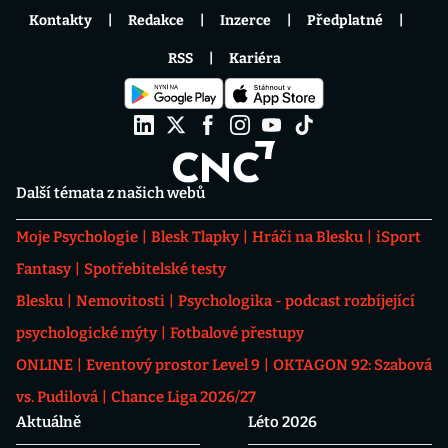
Kontakty
Redakce
Inzerce
Předplatné
RSS
Kariéra
Další témata z našich webů
Moje Psychologie
Blesk Tlapky
Hráči na Blesku
iSport
Fantasy
Spotřebitelské testy
Blesku
Nemovitosti
Psychologika - podcast rozbíjející
psychologické mýty
Fotbalové přestupy
ONLINE
Eventový prostor Level 9
OKTAGON 92: Szabová
vs. Pudilová
Chance Liga 2026/27
Aktuálně
Léto 2026