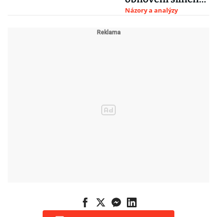
růstu cen
Názory a analýzy
nemovitostí