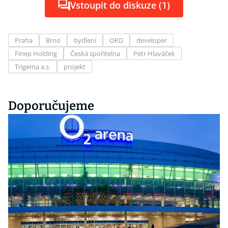
Vstoupit do diskuze (1)
Praha
Brno
bydlení
OKD
developer
Finep Holding
Česká spořitelna
Petr Hlaváček
Trigema a.s.
projekt
Doporučujeme