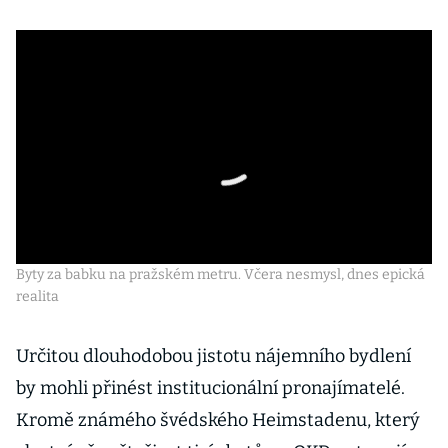
Byty za babku na pražském metru. Včera nesmysl, dnes epická
realita
Určitou dlouhodobou jistotu nájemního bydlení
by mohli přinést institucionální pronajímatelé.
Kromě známého švédského Heimstadenu, který