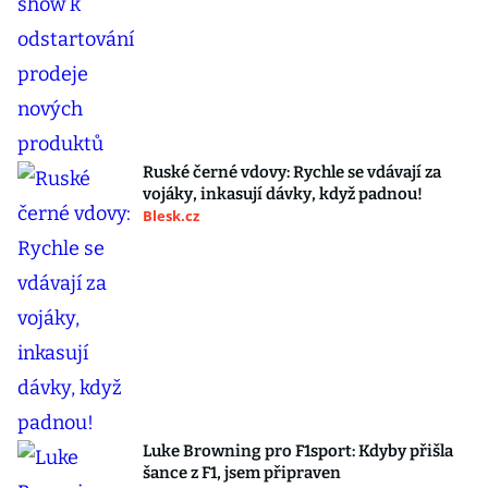
Ruské černé vdovy: Rychle se vdávají za
vojáky, inkasují dávky, když padnou!
Blesk.cz
Luke Browning pro F1sport: Kdyby přišla
šance z F1, jsem připraven