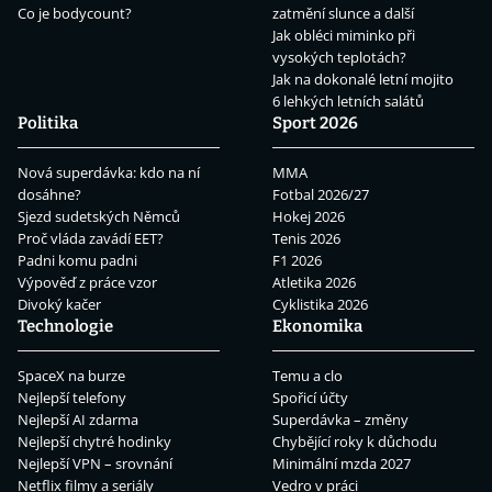
Co je bodycount?
zatmění slunce a další
Jak obléci miminko při
vysokých teplotách?
Jak na dokonalé letní mojito
6 lehkých letních salátů
Politika
Sport 2026
Nová superdávka: kdo na ní
MMA
dosáhne?
Fotbal 2026/27
Sjezd sudetských Němců
Hokej 2026
Proč vláda zavádí EET?
Tenis 2026
Padni komu padni
F1 2026
Výpověď z práce vzor
Atletika 2026
Divoký kačer
Cyklistika 2026
Technologie
Ekonomika
SpaceX na burze
Temu a clo
Nejlepší telefony
Spořicí účty
Nejlepší AI zdarma
Superdávka – změny
Nejlepší chytré hodinky
Chybějící roky k důchodu
Nejlepší VPN – srovnání
Minimální mzda 2027
Netflix filmy a seriály
Vedro v práci