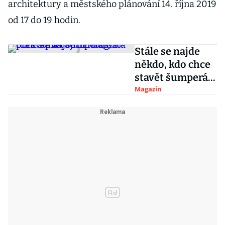
architektury a městského plánování 14. října 2019
od 17 do 19 hodin.
Stále se najde
někdo, kdo chce
stavět šumperák,
překvapilo jejich
Magazín
fotografa