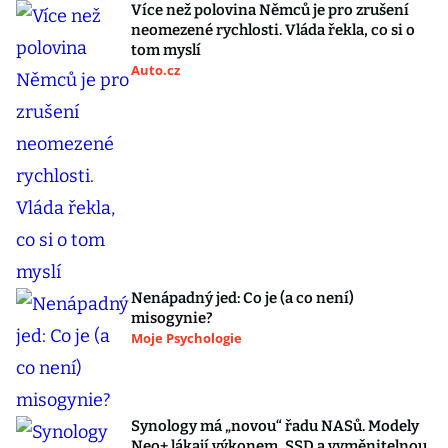
Více než polovina Němců je pro zrušení
neomezené rychlosti. Vláda řekla, co si o
tom myslí
Auto.cz
Nenápadný jed: Co je (a co není)
misogynie?
Moje Psychologie
Synology má „novou“ řadu NASů. Modely
Neo+ lákají výkonem, SSD a vyměnitelnou