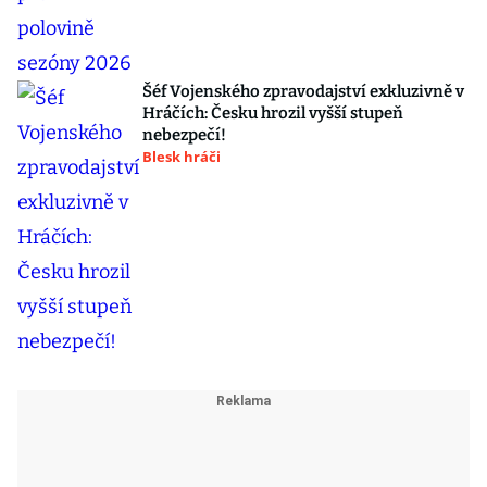
Šéf Vojenského zpravodajství exkluzivně v
Hráčích: Česku hrozil vyšší stupeň
nebezpečí!
Blesk hráči