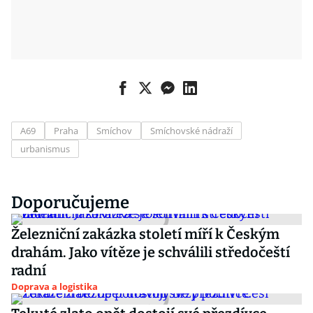
A69
Praha
Smíchov
Smíchovské nádraží
urbanismus
Doporučujeme
Železniční zakázka století míří k Českým
drahám. Jako vítěze je schválili středočeští
radní
Doprava a logistika