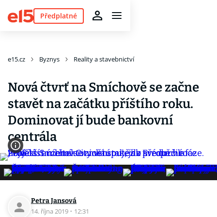
Předplatné
e15.cz
Byznys
Reality a stavebnictví
Nová čtvrť na Smíchově se začne
stavět na začátku příštího roku.
Dominovat jí bude bankovní
centrála
Petra Jansová
14. října 2019
·
12:31