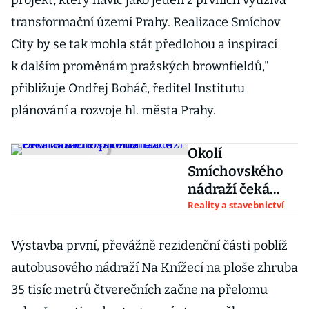
projekt, který navíc jako jeden z prvních využívá
transformační území Prahy. Realizace Smíchov
City by se tak mohla stát předlohou a inspirací
k dalším proměnám pražských brownfieldů,"
přibližuje Ondřej Boháč, ředitel Institutu
plánování a rozvoje hl. města Prahy.
Okolí
Smíchovského
nádraží čeká
zásadní
Reality a stavebnictví
proměna.
Prohlédněte si
Výstavba první, převážně rezidenční části poblíž
vizualizace
autobusového nádraží Na Knížecí na ploše zhruba
35 tisíc metrů čtverečních začne na přelomu