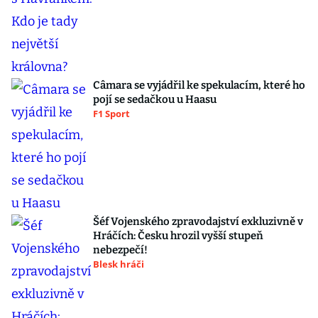
Câmara se vyjádřil ke spekulacím, které ho
pojí se sedačkou u Haasu
F1 Sport
Šéf Vojenského zpravodajství exkluzivně v
Hráčích: Česku hrozil vyšší stupeň
nebezpečí!
Blesk hráči