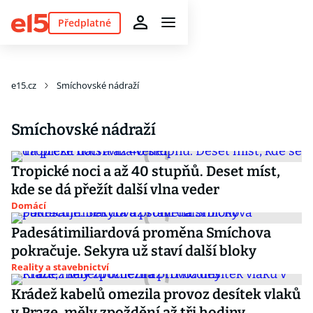
Předplatné
e15.cz
Smíchovské nádraží
Smíchovské nádraží
Tropické noci a až 40 stupňů. Deset míst,
kde se dá přežít další vlna veder
Domácí
Padesátimiliardová proměna Smíchova
pokračuje. Sekyra už staví další bloky
Reality a stavebnictví
Krádež kabelů omezila provoz desítek vlaků
v Praze, měly zpoždění až tři hodiny