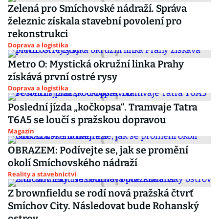
Zelená pro Smíchovské nádraží. Správa
železnic získala stavební povolení pro
rekonstrukci
Doprava a logistika
Metro O: Mystická okružní linka Prahy
získává první ostré rysy
Doprava a logistika
Poslední jízda „kočkopsa“. Tramvaje Tatra
T6A5 se loučí s pražskou dopravou
Magazín
OBRAZEM: Podívejte se, jak se promění
okolí Smíchovského nádraží
Reality a stavebnictví
Z brownfieldu se rodí nová pražská čtvrť
Smíchov City. Následovat bude Rohanský
ostrov