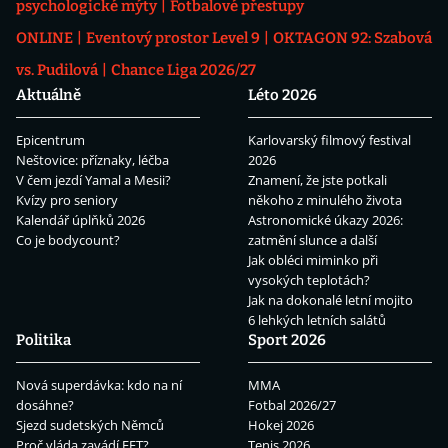
psychologické mýty
Fotbalové přestupy
ONLINE
Eventový prostor Level 9
OKTAGON 92: Szabová
vs. Pudilová
Chance Liga 2026/27
Aktuálně
Léto 2026
Epicentrum
Karlovarský filmový festival
Neštovice: příznaky, léčba
2026
V čem jezdí Yamal a Mesii?
Znamení, že jste potkali
Kvízy pro seniory
někoho z minulého života
Kalendář úplňků 2026
Astronomické úkazy 2026:
Co je bodycount?
zatmění slunce a další
Jak obléci miminko při
vysokých teplotách?
Jak na dokonalé letní mojito
6 lehkých letních salátů
Politika
Sport 2026
Nová superdávka: kdo na ní
MMA
dosáhne?
Fotbal 2026/27
Sjezd sudetských Němců
Hokej 2026
Proč vláda zavádí EET?
Tenis 2026