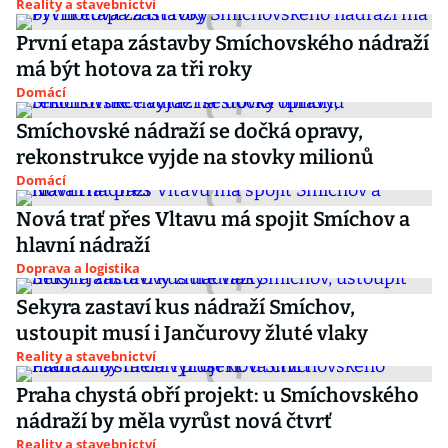
Reality a stavebnictví
První etapa zástavby Smíchovského nádraží
má být hotova za tři roky
Domácí
Smíchovské nádraží se dočká opravy,
rekonstrukce vyjde na stovky milionů
Domácí
Nová trať přes Vltavu má spojit Smíchov a
hlavní nádraží
Doprava a logistika
Sekyra zastaví kus nádraží Smíchov,
ustoupit musí i Jančurovy žluté vlaky
Reality a stavebnictví
Praha chystá obří projekt: u Smíchovského
nádraží by měla vyrůst nová čtvrť
Reality a stavebnictví