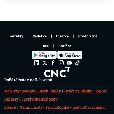
Kontakty
Redakce
Inzerce
Předplatné
RSS
Kariéra
Další témata z našich webů
Moje Psychologie
Blesk Tlapky
Hráči na Blesku
iSport
Fantasy
Spotřebitelské testy
Blesku
Nemovitosti
Psychologika - podcast rozbíjející