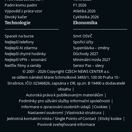
Padni komu padni
F1 2026
Výpověď z práce vzor
Atletika 2026
Divoký kačer
Cyklistika 2026
Technologie
Ekonomika
SpaceX na burze
Smrt OSVČ
Nejlepší telefony
Spořicí účty
Nejlepší AI zdarma
Superdávka – změny
Nejlepší chytré hodinky
Důchody 2027
Nejlepší VPN – srovnání
Minimální mzda 2027
Netflix filmy a seriály
Senior Pas – slevy
© 2001 - 2026 Copyright
CZECH NEWS CENTER a.s.
se sídlem náměstí Marie Schmolkové 3493/1, 100 00 Praha 10 -
Strašnice, IČO: 02346826, zapsána v OR, sp.zn. B 19490 a dodavatelé
obsahu
Autorská práva k publikovaným materiálům
Podmínky pro užívání služby informační společnosti
Informace o zpracování osobních údajů
Cookies
Nastavení soukromí
Vlastnická struktura
Jednotná kontaktní místa / Single Points of Contact
Etický kodex
Povinně zveřejňované informace