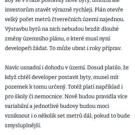
aby se v Praze postavily nové byty, umožní ale
investorům stavět výrazně rychleji. Plán otevře
velký počet metrů čtverečních území najednou.
Výstavbu bytů na nich nebudou brzdit dlouhé
změny územního plánu, o které musí nyní
developeři žádat. To může ubrat i roky příprav.
Navíc usnadní i dohodu v území. Dosud platilo, že
když chtěl developer postavit byty, musel mít
pozemek k tomu určený. Totéž platí například i
pro školy či nemocnice. Nově budou pravidla více
variabilní a jednotlivé budovy budou moci
vzniknout i o několik set metrů dál, pokud to bude
smysluplnější.