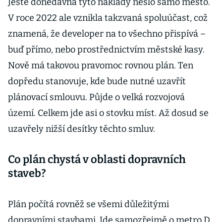
Ještě donedávna tyto náklady neslo samo město.
V roce 2022 ale vznikla takzvaná spoluúčast, což
znamená, že developer na to všechno přispívá –
buď přímo, nebo prostřednictvím městské kasy.
Nově má takovou pravomoc rovnou plán. Ten
dopředu stanovuje, kde bude nutné uzavřít
plánovací smlouvu. Půjde o velká rozvojová
území. Celkem jde asi o stovku míst. Až dosud se
uzavřely nižší desítky těchto smluv.
Co plán chystá v oblasti dopravních
staveb?
Plán počítá rovněž se všemi důležitými
dopravními stavbami. Jde samozřejmě o metro D,