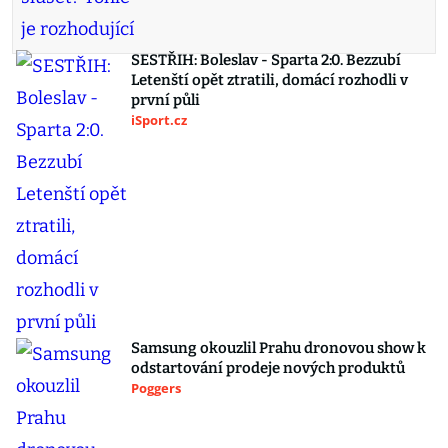
SESTŘIH: Boleslav - Sparta 2:0. Bezzubí
Letenští opět ztratili, domácí rozhodli v
první půli
iSport.cz
Samsung okouzlil Prahu dronovou show k
odstartování prodeje nových produktů
Poggers