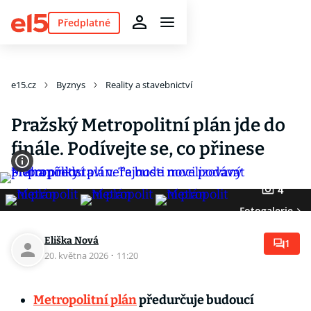
Předplatné
e15.cz
Byznys
Reality a stavebnictví
Pražský Metropolitní plán jde do
finále. Podívejte se, co přinese
4
Fotogalerie
Eliška Nová
1
20. května 2026
·
11:20
Metropolitní plán
předurčuje budoucí