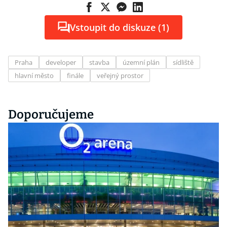
Vstoupit do diskuze (1)
Praha
developer
stavba
územní plán
sídliště
hlavní město
finále
veřejný prostor
Doporučujeme