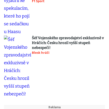
F1 Sport
Šéf Vojenského zpravodajství exkluzivně v
Hráčích: Česku hrozil vyšší stupeň
nebezpečí!
Blesk hráči