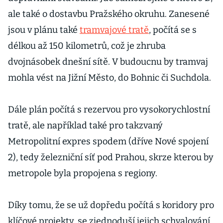
ale také o dostavbu Pražského okruhu. Zanesené
jsou v plánu také
tramvajové tratě
, počítá se s
délkou až 150 kilometrů, což je zhruba
dvojnásobek dnešní sítě. V budoucnu by tramvaj
mohla vést na Jižní Město, do Bohnic či Suchdola.
Dále plán počítá s rezervou pro vysokorychlostní
tratě, ale například také pro takzvaný
Metropolitní expres spodem (dříve Nové spojení
2), tedy železniční síť pod Prahou, skrze kterou by
metropole byla propojena s regiony.
Díky tomu, že se už dopředu počítá s koridory pro
klíčové projekty, se zjednoduší jejich schvalování,