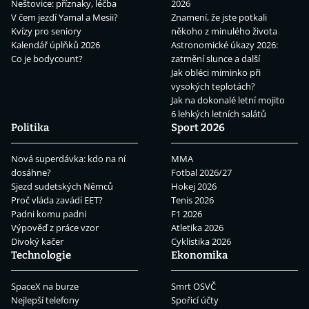
Neštovice: příznaky, léčba
2026
V čem jezdí Yamal a Mesii?
Znamení, že jste potkali
Kvízy pro seniory
někoho z minulého života
Kalendář úplňků 2026
Astronomické úkazy 2026:
Co je bodycount?
zatmění slunce a další
Jak obléci miminko při
vysokých teplotách?
Jak na dokonalé letní mojito
6 lehkých letních salátů
Politika
Sport 2026
Nová superdávka: kdo na ní
MMA
dosáhne?
Fotbal 2026/27
Sjezd sudetských Němců
Hokej 2026
Proč vláda zavádí EET?
Tenis 2026
Padni komu padni
F1 2026
Výpověď z práce vzor
Atletika 2026
Divoký kačer
Cyklistika 2026
Technologie
Ekonomika
SpaceX na burze
Smrt OSVČ
Nejlepší telefony
Spořicí účty