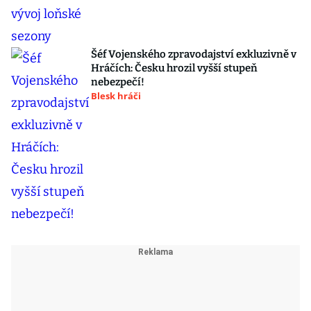
Šéf Vojenského zpravodajství exkluzivně v
Hráčích: Česku hrozil vyšší stupeň
nebezpečí!
Blesk hráči