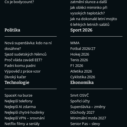
Co je bodycount?
zatmění slunce a další
Jak obléci miminko při
vysokých teplotách?
Jak na dokonalé letní mojito
6 lehkých letních salátů
Politika
Sport 2026
Nová superdávka: kdo na ní
MMA
dosáhne?
Fotbal 2026/27
Sjezd sudetských Němců
Hokej 2026
Proč vláda zavádí EET?
Tenis 2026
Padni komu padni
F1 2026
Výpověď z práce vzor
Atletika 2026
Divoký kačer
Cyklistika 2026
Technologie
Ekonomika
SpaceX na burze
Smrt OSVČ
Nejlepší telefony
Spořicí účty
Nejlepší AI zdarma
Superdávka – změny
Nejlepší chytré hodinky
Důchody 2027
Nejlepší VPN – srovnání
Minimální mzda 2027
Netflix filmy a seriály
Senior Pas – slevy