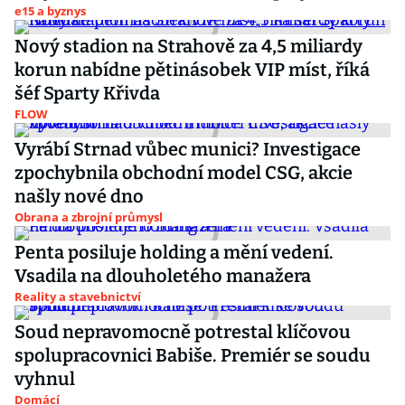
e15 a byznys
Nový stadion na Strahově za 4,5 miliardy
korun nabídne pětinásobek VIP míst, říká
šéf Sparty Křivda
FLOW
Vyrábí Strnad vůbec munici? Investigace
zpochybnila obchodní model CSG, akcie
našly nové dno
Obrana a zbrojní průmysl
Penta posiluje holding a mění vedení.
Vsadila na dlouholetého manažera
Reality a stavebnictví
Soud nepravomocně potrestal klíčovou
spolupracovnici Babiše. Premiér se soudu
vyhnul
Domácí