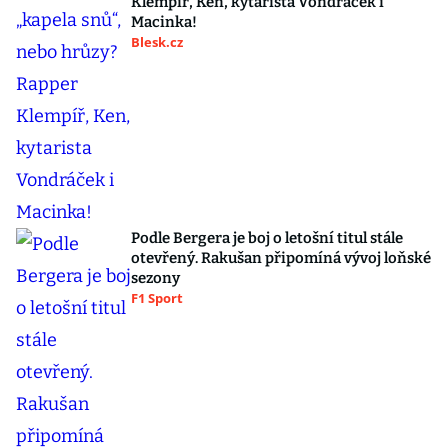
Klempíř, Ken, kytarista Vondráček i
Macinka!
Blesk.cz
Podle Bergera je boj o letošní titul stále
otevřený. Rakušan připomíná vývoj loňské
sezony
F1 Sport