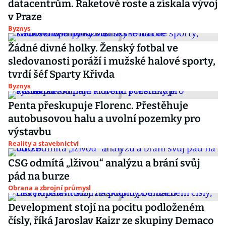
datacentrům. Raketově roste a získala vývoj
v Praze
Byznys
Žádné divné holky. Ženský fotbal ve
sledovanosti poráží i mužské halové sporty,
tvrdí šéf Sparty Křivda
Byznys
Penta přeskupuje Florenc. Přestěhuje
autobusovou halu a uvolní pozemky pro
výstavbu
Reality a stavebnictví
CSG odmítá „lživou“ analýzu a brání svůj
pád na burze
Obrana a zbrojní průmysl
Development stojí na pocitu podloženém
čísly, říká Jaroslav Kaizr ze skupiny Demaco