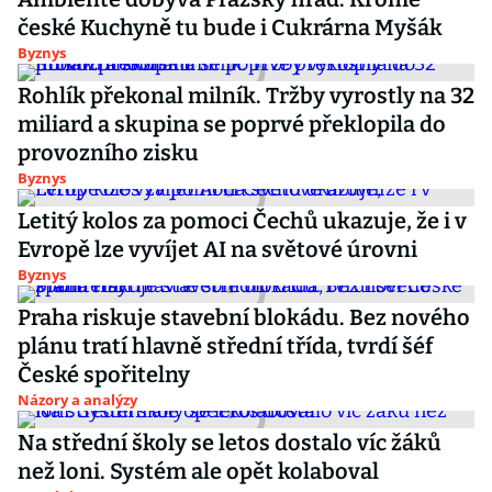
české Kuchyně tu bude i Cukrárna Myšák
Byznys
Rohlík překonal milník. Tržby vyrostly na 32
miliard a skupina se poprvé překlopila do
provozního zisku
Byznys
Letitý kolos za pomoci Čechů ukazuje, že i v
Evropě lze vyvíjet AI na světové úrovni
Byznys
Praha riskuje stavební blokádu. Bez nového
plánu tratí hlavně střední třída, tvrdí šéf
České spořitelny
Názory a analýzy
Na střední školy se letos dostalo víc žáků
než loni. Systém ale opět kolaboval