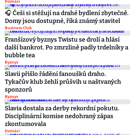
Domácí
🎧 Češi si stěžují na drahé bydlení zbytečně.
Domy jsou dostupné, říká známý stavitel
Business Club
Franšízový byznys Twistu se drolí a hlásí
další bankrot. Po zmrzlině padly trdelníky a
bubble tea
Byznys
Slavii přišlo řádění fanoušků draho.
Tykačův klub žehlí průšvih u naštvaných
sponzorů
Byznys
Slavia dostala za derby rekordní pokutu.
Disciplinární komise nedohraný zápas
zkontumovala
Domácí