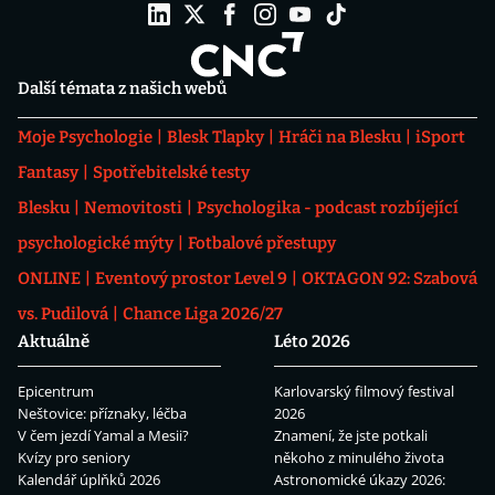
Další témata z našich webů
Moje Psychologie
Blesk Tlapky
Hráči na Blesku
iSport
Fantasy
Spotřebitelské testy
Blesku
Nemovitosti
Psychologika - podcast rozbíjející
psychologické mýty
Fotbalové přestupy
ONLINE
Eventový prostor Level 9
OKTAGON 92: Szabová
vs. Pudilová
Chance Liga 2026/27
Aktuálně
Léto 2026
Epicentrum
Karlovarský filmový festival
Neštovice: příznaky, léčba
2026
V čem jezdí Yamal a Mesii?
Znamení, že jste potkali
Kvízy pro seniory
někoho z minulého života
Kalendář úplňků 2026
Astronomické úkazy 2026: