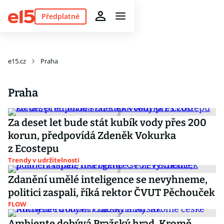
Předplatné
e15.cz
Praha
Praha
Za deset let bude stát kubík vody přes 200
korun, předpovídá Zdeněk Vokurka
z Ecostepu
Trendy v udržitelnosti
Zdanění umělé inteligence se nevyhneme,
politici zaspali, říká rektor ČVUT Pěchouček
FLOW
Ambiente dobývá Pražský hrad. Kromě