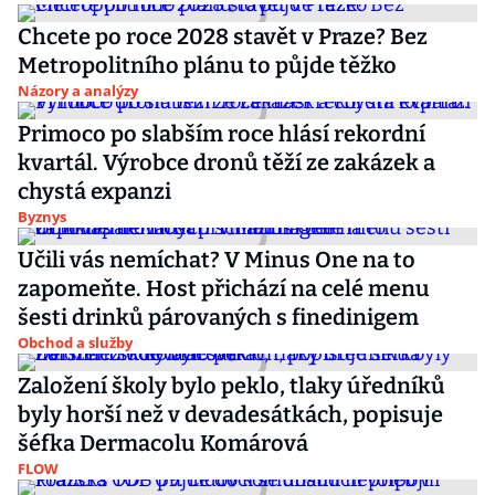
Chcete po roce 2028 stavět v Praze? Bez
Metropolitního plánu to půjde těžko
Názory a analýzy
Primoco po slabším roce hlásí rekordní
kvartál. Výrobce dronů těží ze zakázek a
chystá expanzi
Byznys
Učili vás nemíchat? V Minus One na to
zapomeňte. Host přichází na celé menu
šesti drinků párovaných s finedinigem
Obchod a služby
Založení školy bylo peklo, tlaky úředníků
byly horší než v devadesátkách, popisuje
šéfka Dermacolu Komárová
FLOW