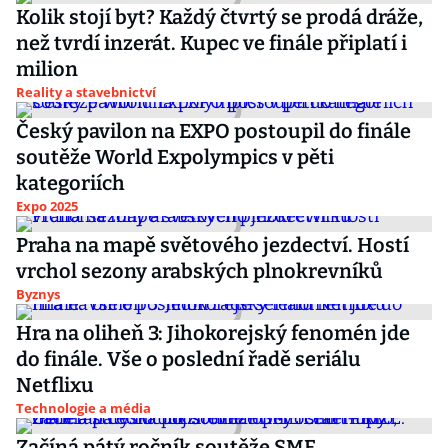
Kolik stojí byt? Každý čtvrtý se prodá dráže,
než tvrdí inzerát. Kupec ve finále připlatí i
milion
Reality a stavebnictví
Český pavilon na EXPO postoupil do finále
soutěže World Expolympics v pěti
kategoriích
Expo 2025
Praha na mapě světového jezdectví. Hostí
vrchol sezony arabských plnokrevníků
Byznys
Hra na oliheň 3: Jihokorejský fenomén jde
do finále. Vše o poslední řadě seriálu
Netflixu
Technologie a média
Začíná pátý ročník soutěže SME