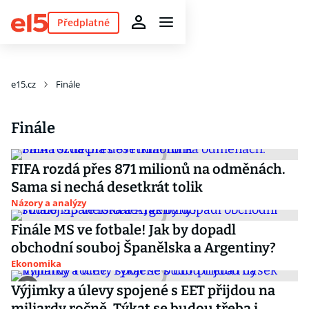
Předplatné
e15.cz
Finále
Finále
FIFA rozdá přes 871 milionů na odměnách.
Sama si nechá desetkrát tolik
Názory a analýzy
Finále MS ve fotbale! Jak by dopadl
obchodní souboj Španělska a Argentiny?
Ekonomika
Výjimky a úlevy spojené s EET přijdou na
miliardy ročně. Týkat se budou třeba i