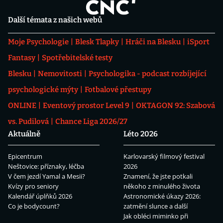
Další témata z našich webů
Moje Psychologie
Blesk Tlapky
Hráči na Blesku
iSport
Fantasy
Spotřebitelské testy
Blesku
Nemovitosti
Psychologika - podcast rozbíjející
psychologické mýty
Fotbalové přestupy
ONLINE
Eventový prostor Level 9
OKTAGON 92: Szabová
vs. Pudilová
Chance Liga 2026/27
Aktuálně
Léto 2026
Epicentrum
Karlovarský filmový festival
Neštovice: příznaky, léčba
2026
V čem jezdí Yamal a Mesii?
Znamení, že jste potkali
Kvízy pro seniory
někoho z minulého života
Kalendář úplňků 2026
Astronomické úkazy 2026:
Co je bodycount?
zatmění slunce a další
Jak obléci miminko při