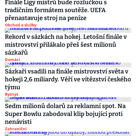
Finále Ligy mistrů bude rozlučkou s
tradičním formátem soutěže. UEFA
přenastavuje stroj na peníze
Obchod a služby
Rekord v sázkách na hokej. Letošní finále v
mistrovství přilákalo přeš šest milionů
sázkařů
Domácí
Sázkaři vsadili na finále mistrovství světa v
hokeji 2,6 miliardy. Věří ve vítězství českého
týmu
Byznys
Sedm milionů dolarů za reklamní spot. Na
Super Bowlu zabodoval klip bojující proti
nenávisti
Zahraniční