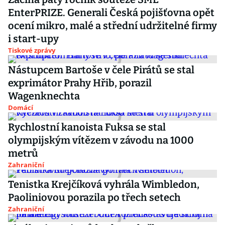
EnterPRIZE. Generali Česká pojišťovna opět
ocení mikro, malé a střední udržitelné firmy
i start-upy
Tiskové zprávy
Nástupcem Bartoše v čele Pirátů se stal
exprimátor Prahy Hřib, porazil
Wagenknechta
Domácí
Rychlostní kanoista Fuksa se stal
olympijským vítězem v závodu na 1000
metrů
Zahraniční
Tenistka Krejčíková vyhrála Wimbledon,
Paoliniovou porazila po třech setech
Zahraniční