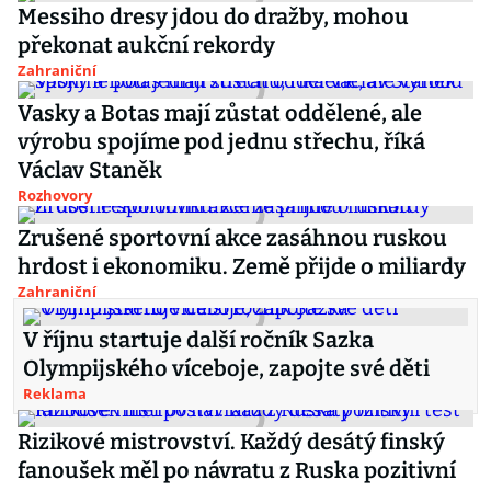
Messiho dresy jdou do dražby, mohou
překonat aukční rekordy
Zahraniční
Vasky a Botas mají zůstat oddělené, ale
výrobu spojíme pod jednu střechu, říká
Václav Staněk
Rozhovory
Zrušené sportovní akce zasáhnou ruskou
hrdost i ekonomiku. Země přijde o miliardy
Zahraniční
V říjnu startuje další ročník Sazka
Olympijského víceboje, zapojte své děti
Reklama
Rizikové mistrovství. Každý desátý finský
fanoušek měl po návratu z Ruska pozitivní