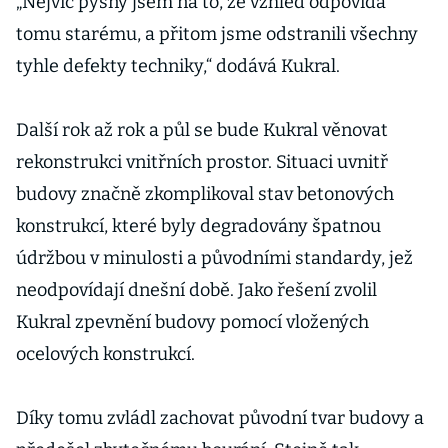
„Nejvíc pyšný jsem na to, že vzhled odpovídá
tomu starému, a přitom jsme odstranili všechny
tyhle defekty techniky,“ dodává Kukral.
Další rok až rok a půl se bude Kukral věnovat
rekonstrukci vnitřních prostor. Situaci uvnitř
budovy značně zkomplikoval stav betonových
konstrukcí, které byly degradovány špatnou
údržbou v minulosti a původními standardy, jež
neodpovídají dnešní době. Jako řešení zvolil
Kukral zpevnění budovy pomocí vložených
ocelových konstrukcí.
Díky tomu zvládl zachovat původní tvar budovy a