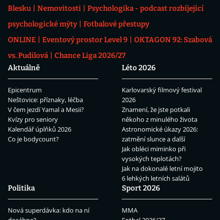
Blesku
Nemovitosti
Psychologika - podcast rozbíjející
psychologické mýty
Fotbalové přestupy
ONLINE
Eventový prostor Level 9
OKTAGON 92: Szabová
vs. Pudilová
Chance Liga 2026/27
Aktuálně
Léto 2026
Epicentrum
Karlovarský filmový festival
Neštovice: příznaky, léčba
2026
V čem jezdí Yamal a Mesii?
Znamení, že jste potkali
Kvízy pro seniory
někoho z minulého života
Kalendář úplňků 2026
Astronomické úkazy 2026:
Co je bodycount?
zatmění slunce a další
Jak obléci miminko při
vysokých teplotách?
Jak na dokonalé letní mojito
6 lehkých letních salátů
Politika
Sport 2026
Nová superdávka: kdo na ní
MMA
dosáhne?
Fotbal 2026/27