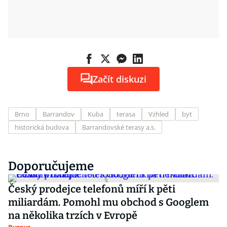
Začít diskuzi
Brno
Barrandov
Kuba
terasa
Vzhled
byt
historická budova
Barrandovské terasy a.s.
Doporučujeme
Český prodejce telefonů míří k pěti
miliardám. Pomohl mu obchod s Googlem
na několika trzích v Evropě