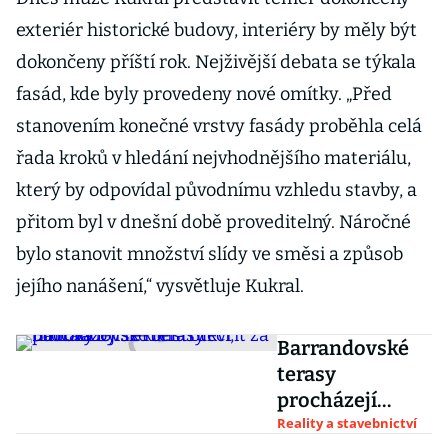
exteriér historické budovy, interiéry by měly být
dokončeny příští rok. Nejživější debata se týkala
fasád, kde byly provedeny nové omítky. „Před
stanovením konečné vrstvy fasády proběhla celá
řada kroků v hledání nejvhodnějšího materiálu,
který by odpovídal původnímu vzhledu stavby, a
přitom byl v dnešní době proveditelný. Náročné
bylo stanovit množství slídy ve směsi a způsob
jejího nanášení,“ vysvětluje Kukral.
Barrandovské
terasy
procházejí
rekonstrukcí,
Reality a stavebnictví