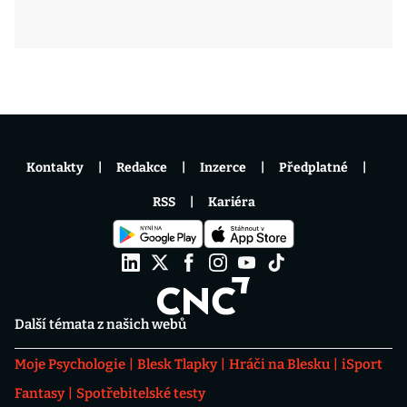
Kontakty
Redakce
Inzerce
Předplatné
RSS
Kariéra
Další témata z našich webů
Moje Psychologie
Blesk Tlapky
Hráči na Blesku
iSport
Fantasy
Spotřebitelské testy