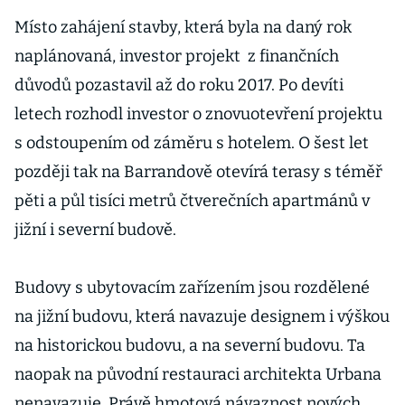
Místo zahájení stavby, která byla na daný rok
naplánovaná, investor projekt z finančních
důvodů pozastavil až do roku 2017. Po devíti
letech rozhodl investor o znovuotevření projektu
s odstoupením od záměru s hotelem. O šest let
později tak na Barrandově otevírá terasy s téměř
pěti a půl tisíci metrů čtverečních apartmánů v
jižní i severní budově.
Budovy s ubytovacím zařízením jsou rozdělené
na jižní budovu, která navazuje designem i výškou
na historickou budovu, a na severní budovu. Ta
naopak na původní restauraci architekta Urbana
nenavazuje. Právě hmotová návaznost nových