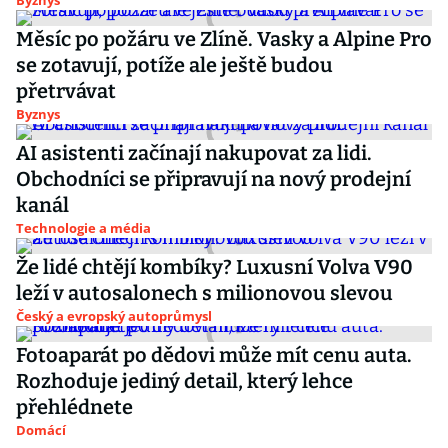
Byznys
Měsíc po požáru ve Zlíně. Vasky a Alpine Pro
se zotavují, potíže ale ještě budou
přetrvávat
Byznys
AI asistenti začínají nakupovat za lidi.
Obchodníci se připravují na nový prodejní
kanál
Technologie a média
Že lidé chtějí kombíky? Luxusní Volva V90
leží v autosalonech s milionovou slevou
Český a evropský autoprůmysl
Fotoaparát po dědovi může mít cenu auta.
Rozhoduje jediný detail, který lehce
přehlédnete
Domácí