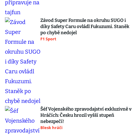
Závod Super Formule na okruhu SUGO i
díky Safety Caru ovládl Fukuzumi. Staněk
po chybě nedojel
F1 Sport
Šéf Vojenského zpravodajství exkluzivně v
Hráčích: Česku hrozil vyšší stupeň
nebezpečí!
Blesk hráči