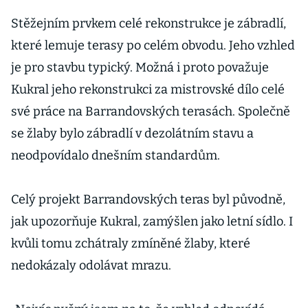
budova by se
měla otevřít za
Stěžejním prvkem celé rekonstrukce je zábradlí,
tři roky
které lemuje terasy po celém obvodu. Jeho vzhled
je pro stavbu typický. Možná i proto považuje
Kukral jeho rekonstrukci za mistrovské dílo celé
své práce na Barrandovských terasách. Společně
se žlaby bylo zábradlí v dezolátním stavu a
neodpovídalo dnešním standardům.
Celý projekt Barrandovských teras byl původně,
jak upozorňuje Kukral, zamýšlen jako letní sídlo. I
kvůli tomu zchátraly zmíněné žlaby, které
nedokázaly odolávat mrazu.