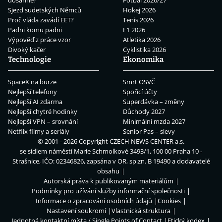
Sjezd sudetských Němců
Hokej 2026
Proč vláda zavádí EET?
Tenis 2026
Padni komu padni
F1 2026
Výpověď z práce vzor
Atletika 2026
Divoký kačer
Cyklistika 2026
Technologie
Ekonomika
SpaceX na burze
Smrt OSVČ
Nejlepší telefony
Spořicí účty
Nejlepší AI zdarma
Superdávka – změny
Nejlepší chytré hodinky
Důchody 2027
Nejlepší VPN – srovnání
Minimální mzda 2027
Netflix filmy a seriály
Senior Pas – slevy
© 2001 - 2026 Copyright
CZECH NEWS CENTER a.s.
se sídlem náměstí Marie Schmolkové 3493/1, 100 00 Praha 10 -
Strašnice, IČO: 02346826, zapsána v OR, sp.zn. B 19490 a dodavatelé
obsahu
Autorská práva k publikovaným materiálům
Podmínky pro užívání služby informační společnosti
Informace o zpracování osobních údajů
Cookies
Nastavení soukromí
Vlastnická struktura
Jednotná kontaktní místa / Single Points of Contact
Etický kodex