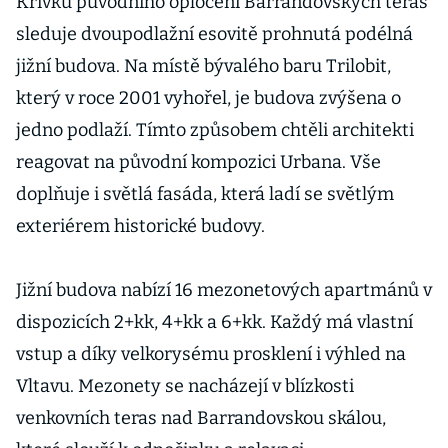
Křivku původního oplocení Barrandovských teras
sleduje dvoupodlažní esovitě prohnutá podélná
jižní budova. Na místě bývalého baru Trilobit,
který v roce 2001 vyhořel, je budova zvýšena o
jedno podlaží. Tímto způsobem chtěli architekti
reagovat na původní kompozici Urbana. Vše
doplňuje i světlá fasáda, která ladí se světlým
exteriérem historické budovy.
Jižní budova nabízí 16 mezonetových apartmánů v
dispozicích 2+kk, 4+kk a 6+kk. Každý má vlastní
vstup a díky velkorysému prosklení i výhled na
Vltavu. Mezonety se nacházejí v blízkosti
venkovních teras nad Barrandovskou skálou,