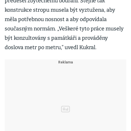
předešel zbytečnému bourání. Stejně tak
konstrukce stropu musela být vyztužena, aby
měla potřebnou nosnost a aby odpovídala
současným normám. „Veškeré tyto práce musely
být konzultovány s památkáři a prováděny
doslova metr po metru,“ uvedl Kukral.