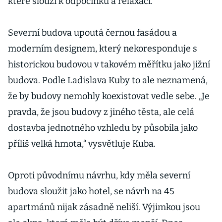
které slouží k odpočinku a relaxaci.
Severní budova upoutá černou fasádou a
moderním designem, který nekoresponduje s
historickou budovou v takovém měřítku jako jižní
budova. Podle Ladislava Kuby to ale neznamená,
že by budovy nemohly koexistovat vedle sebe. „Je
pravda, že jsou budovy z jiného těsta, ale celá
dostavba jednotného vzhledu by působila jako
příliš velká hmota,“ vysvětluje Kuba.
Oproti původnímu návrhu, kdy měla severní
budova sloužit jako hotel, se návrh na 45
apartmánů nijak zásadně neliší. Výjimkou jsou