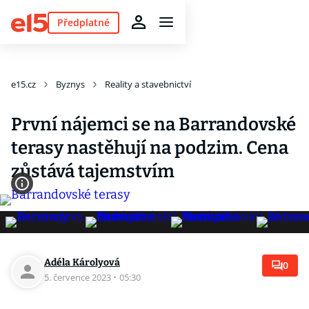
Předplatné
e15.cz
Byznys
Reality a stavebnictví
První nájemci se na Barrandovské
terasy nastěhují na podzim. Cena
zůstává tajemstvím
Adéla Károlyová
0
5. července 2023
·
05:30