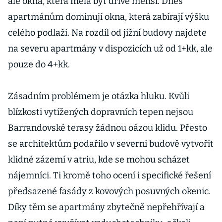
ale okna, která měla být dříve menší. Dnes
apartmánům dominují okna, která zabírají výšku
celého podlaží. Na rozdíl od jižní budovy najdete
na severu apartmány v dispozicích už od 1+kk, ale
pouze do 4+kk.
Zásadním problémem je otázka hluku. Kvůli
blízkosti vytížených dopravních tepen nejsou
Barrandovské terasy žádnou oázou klidu. Přesto
se architektům podařilo v severní budově vytvořit
klidné zázemí v atriu, kde se mohou scházet
nájemníci. Ti kromě toho ocení i specifické řešení
předsazené fasády z kovových posuvných okenic.
Díky těm se apartmány zbytečně nepřehřívají a